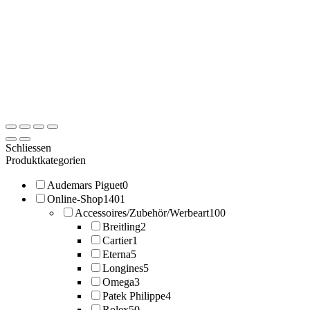
Schliessen
Produktkategorien
Audemars Piguet
0
Online-Shop
1401
Accessoires/Zubehör/Werbeart
100
Breitling
2
Cartier
1
Eterna
5
Longines
5
Omega
3
Patek Philippe
4
Rolex
50