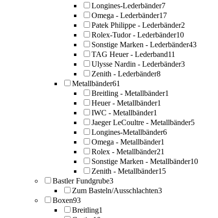
Longines-Lederbänder
7
Omega - Lederbänder
17
Patek Philippe - Lederbänder
2
Rolex-Tudor - Lederbänder
10
Sonstige Marken - Lederbänder
43
TAG Heuer - Lederband
11
Ulysse Nardin - Lederbänder
3
Zenith - Lederbänder
8
Metallbänder
61
Breitling - Metallbänder
1
Heuer - Metallbänder
1
IWC - Metallbänder
1
Jaeger LeCoultre - Metallbänder
5
Longines-Metallbänder
6
Omega - Metallbänder
1
Rolex - Metallbänder
21
Sonstige Marken - Metallbänder
10
Zenith - Metallbänder
15
Bastler Fundgrube
3
Zum Basteln/Ausschlachten
3
Boxen
93
Breitling
1