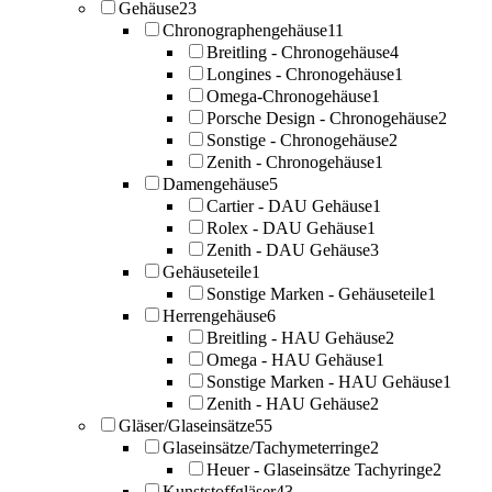
Gehäuse
23
Chronographengehäuse
11
Breitling - Chronogehäuse
4
Longines - Chronogehäuse
1
Omega-Chronogehäuse
1
Porsche Design - Chronogehäuse
2
Sonstige - Chronogehäuse
2
Zenith - Chronogehäuse
1
Damengehäuse
5
Cartier - DAU Gehäuse
1
Rolex - DAU Gehäuse
1
Zenith - DAU Gehäuse
3
Gehäuseteile
1
Sonstige Marken - Gehäuseteile
1
Herrengehäuse
6
Breitling - HAU Gehäuse
2
Omega - HAU Gehäuse
1
Sonstige Marken - HAU Gehäuse
1
Zenith - HAU Gehäuse
2
Gläser/Glaseinsätze
55
Glaseinsätze/Tachymeterringe
2
Heuer - Glaseinsätze Tachyringe
2
Kunststoffgläser
43