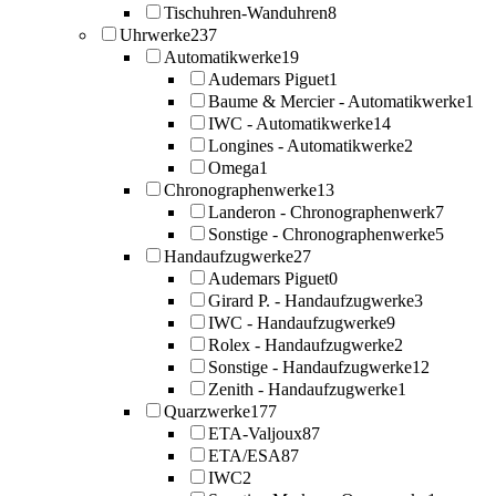
Tischuhren-Wanduhren
8
Uhrwerke
237
Automatikwerke
19
Audemars Piguet
1
Baume & Mercier - Automatikwerke
1
IWC - Automatikwerke
14
Longines - Automatikwerke
2
Omega
1
Chronographenwerke
13
Landeron - Chronographenwerk
7
Sonstige - Chronographenwerke
5
Handaufzugwerke
27
Audemars Piguet
0
Girard P. - Handaufzugwerke
3
IWC - Handaufzugwerke
9
Rolex - Handaufzugwerke
2
Sonstige - Handaufzugwerke
12
Zenith - Handaufzugwerke
1
Quarzwerke
177
ETA-Valjoux
87
ETA/ESA
87
IWC
2