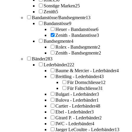
Sonstige Marken
25
Zenith
5
Bandanstösse/Bandsegmente
13
Bandanstösse
9
Heuer - Bandanstösse
6
Zenith - Bandanstösse
3
Bandsegmente
4
Rolex - Bandsegmente
2
Zenith - Bandsegmente
2
Bänder
283
Lederbänder
222
Baume & Mercier - Lederbänder
4
Breitling - Lederbänder
43
Für Dornschliesse
12
Für Faltschliesse
31
Bulgari - Lederbänder
3
Bulova - Lederbänder
1
Cartier - Lederbänder
48
Ebel - Lederbänder
3
Girard P. - Lederbänder
2
IWC - Lederbänder
4
Jaeger LeCoultre - Lederbänder
13