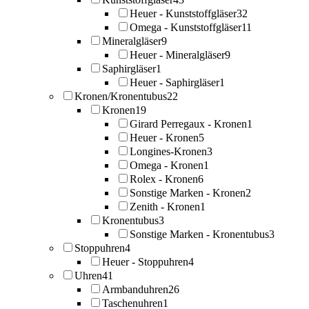
Heuer - Kunststoffgläser
32
Omega - Kunststoffgläser
11
Mineralgläser
9
Heuer - Mineralgläser
9
Saphirgläser
1
Heuer - Saphirgläser
1
Kronen/Kronentubus
22
Kronen
19
Girard Perregaux - Kronen
1
Heuer - Kronen
5
Longines-Kronen
3
Omega - Kronen
1
Rolex - Kronen
6
Sonstige Marken - Kronen
2
Zenith - Kronen
1
Kronentubus
3
Sonstige Marken - Kronentubus
3
Stoppuhren
4
Heuer - Stoppuhren
4
Uhren
41
Armbanduhren
26
Taschenuhren
1