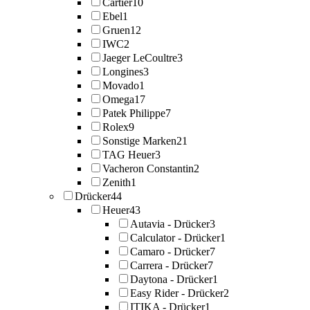
Cartier
10
Ebel
1
Gruen
12
IWC
2
Jaeger LeCoultre
3
Longines
3
Movado
1
Omega
17
Patek Philippe
7
Rolex
9
Sonstige Marken
21
TAG Heuer
3
Vacheron Constantin
2
Zenith
1
Drücker
44
Heuer
43
Autavia - Drücker
3
Calculator - Drücker
1
Camaro - Drücker
7
Carrera - Drücker
7
Daytona - Drücker
1
Easy Rider - Drücker
2
ITIKA - Drücker
1