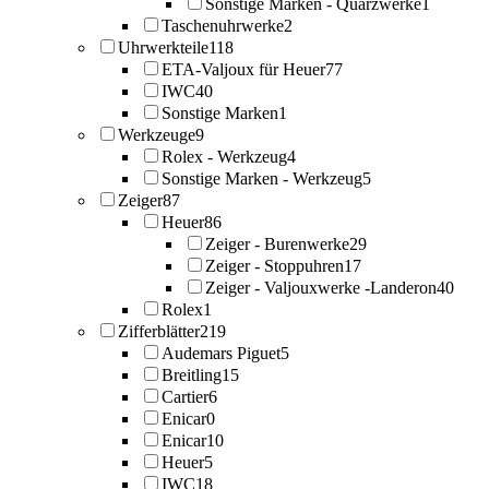
Sonstige Marken - Quarzwerke
1
Taschenuhrwerke
2
Uhrwerkteile
118
ETA-Valjoux für Heuer
77
IWC
40
Sonstige Marken
1
Werkzeuge
9
Rolex - Werkzeug
4
Sonstige Marken - Werkzeug
5
Zeiger
87
Heuer
86
Zeiger - Burenwerke
29
Zeiger - Stoppuhren
17
Zeiger - Valjouxwerke -Landeron
40
Rolex
1
Zifferblätter
219
Audemars Piguet
5
Breitling
15
Cartier
6
Enicar
0
Enicar
10
Heuer
5
IWC
18