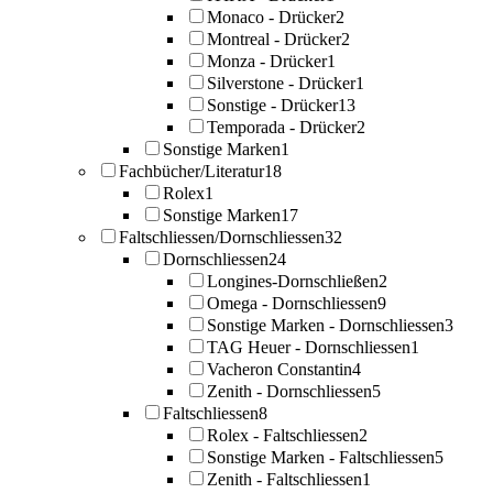
Monaco - Drücker
2
Montreal - Drücker
2
Monza - Drücker
1
Silverstone - Drücker
1
Sonstige - Drücker
13
Temporada - Drücker
2
Sonstige Marken
1
Fachbücher/Literatur
18
Rolex
1
Sonstige Marken
17
Faltschliessen/Dornschliessen
32
Dornschliessen
24
Longines-Dornschließen
2
Omega - Dornschliessen
9
Sonstige Marken - Dornschliessen
3
TAG Heuer - Dornschliessen
1
Vacheron Constantin
4
Zenith - Dornschliessen
5
Faltschliessen
8
Rolex - Faltschliessen
2
Sonstige Marken - Faltschliessen
5
Zenith - Faltschliessen
1