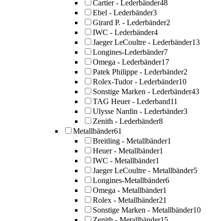
Cartier - Lederbänder
48
Ebel - Lederbänder
3
Girard P. - Lederbänder
2
IWC - Lederbänder
4
Jaeger LeCoultre - Lederbänder
13
Longines-Lederbänder
7
Omega - Lederbänder
17
Patek Philippe - Lederbänder
2
Rolex-Tudor - Lederbänder
10
Sonstige Marken - Lederbänder
43
TAG Heuer - Lederband
11
Ulysse Nardin - Lederbänder
3
Zenith - Lederbänder
8
Metallbänder
61
Breitling - Metallbänder
1
Heuer - Metallbänder
1
IWC - Metallbänder
1
Jaeger LeCoultre - Metallbänder
5
Longines-Metallbänder
6
Omega - Metallbänder
1
Rolex - Metallbänder
21
Sonstige Marken - Metallbänder
10
Zenith - Metallbänder
15