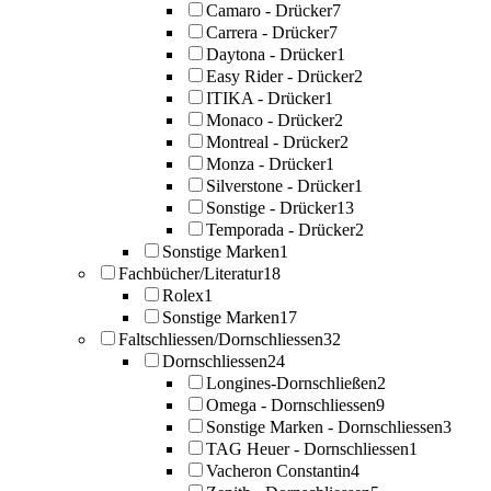
Camaro - Drücker
7
Carrera - Drücker
7
Daytona - Drücker
1
Easy Rider - Drücker
2
ITIKA - Drücker
1
Monaco - Drücker
2
Montreal - Drücker
2
Monza - Drücker
1
Silverstone - Drücker
1
Sonstige - Drücker
13
Temporada - Drücker
2
Sonstige Marken
1
Fachbücher/Literatur
18
Rolex
1
Sonstige Marken
17
Faltschliessen/Dornschliessen
32
Dornschliessen
24
Longines-Dornschließen
2
Omega - Dornschliessen
9
Sonstige Marken - Dornschliessen
3
TAG Heuer - Dornschliessen
1
Vacheron Constantin
4