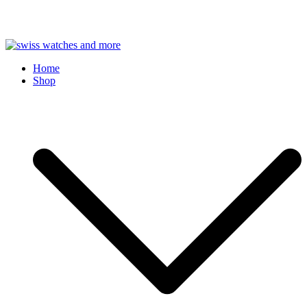
Skip
to
Swiss Watches and More
Home
content
Shop