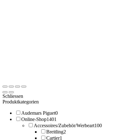
Schliessen
Produktkategorien
Audemars Piguet
0
Online-Shop
1401
Accessoires/Zubehör/Werbeart
100
Breitling
2
Cartier
1