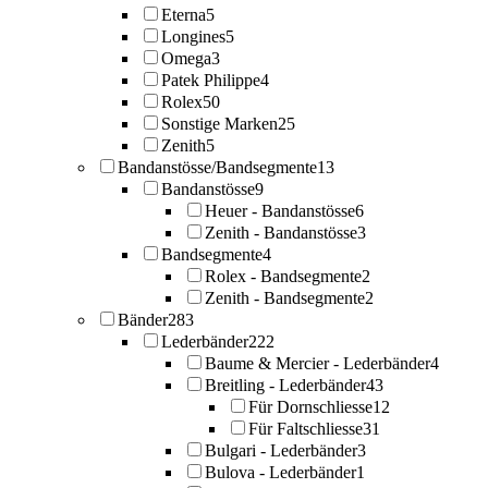
Eterna
5
Longines
5
Omega
3
Patek Philippe
4
Rolex
50
Sonstige Marken
25
Zenith
5
Bandanstösse/Bandsegmente
13
Bandanstösse
9
Heuer - Bandanstösse
6
Zenith - Bandanstösse
3
Bandsegmente
4
Rolex - Bandsegmente
2
Zenith - Bandsegmente
2
Bänder
283
Lederbänder
222
Baume & Mercier - Lederbänder
4
Breitling - Lederbänder
43
Für Dornschliesse
12
Für Faltschliesse
31
Bulgari - Lederbänder
3
Bulova - Lederbänder
1