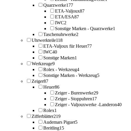
Quarzwerke
177
ETA-Valjoux
87
ETA/ESA
87
IWC
2
Sonstige Marken - Quarzwerke
1
Taschenuhrwerke
2
Uhrwerkteile
118
ETA-Valjoux für Heuer
77
IWC
40
Sonstige Marken
1
Werkzeuge
9
Rolex - Werkzeug
4
Sonstige Marken - Werkzeug
5
Zeiger
87
Heuer
86
Zeiger - Burenwerke
29
Zeiger - Stoppuhren
17
Zeiger - Valjouxwerke -Landeron
40
Rolex
1
Zifferblätter
219
Audemars Piguet
5
Breitling
15