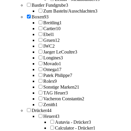
Bastler Fundgrube
3
Zum Basteln/Ausschlachten
3
Boxen
93
Breitling
1
Cartier
10
Ebel
1
Gruen
12
IWC
2
Jaeger LeCoultre
3
Longines
3
Movado
1
Omega
17
Patek Philippe
7
Rolex
9
Sonstige Marken
21
TAG Heuer
3
Vacheron Constantin
2
Zenith
1
Drücker
44
Heuer
43
Autavia - Drücker
3
Calculator - Drücker
1