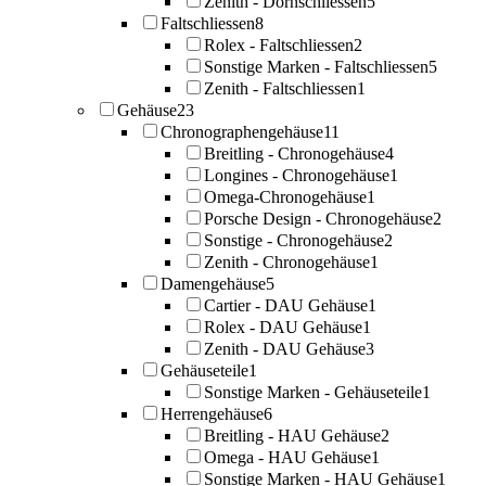
Zenith - Dornschliessen
5
Faltschliessen
8
Rolex - Faltschliessen
2
Sonstige Marken - Faltschliessen
5
Zenith - Faltschliessen
1
Gehäuse
23
Chronographengehäuse
11
Breitling - Chronogehäuse
4
Longines - Chronogehäuse
1
Omega-Chronogehäuse
1
Porsche Design - Chronogehäuse
2
Sonstige - Chronogehäuse
2
Zenith - Chronogehäuse
1
Damengehäuse
5
Cartier - DAU Gehäuse
1
Rolex - DAU Gehäuse
1
Zenith - DAU Gehäuse
3
Gehäuseteile
1
Sonstige Marken - Gehäuseteile
1
Herrengehäuse
6
Breitling - HAU Gehäuse
2
Omega - HAU Gehäuse
1
Sonstige Marken - HAU Gehäuse
1