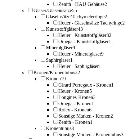
Zenith - HAU Gehäuse
2
Gläser/Glaseinsätze
55
Glaseinsätze/Tachymeterringe
2
Heuer - Glaseinsätze Tachyringe
2
Kunststoffgläser
43
Heuer - Kunststoffgläser
32
Omega - Kunststoffgläser
11
Mineralgläser
9
Heuer - Mineralgläser
9
Saphirgläser
1
Heuer - Saphirgläser
1
Kronen/Kronentubus
22
Kronen
19
Girard Perregaux - Kronen
1
Heuer - Kronen
5
Longines-Kronen
3
Omega - Kronen
1
Rolex - Kronen
6
Sonstige Marken - Kronen
2
Zenith - Kronen
1
Kronentubus
3
Sonstige Marken - Kronentubus
3