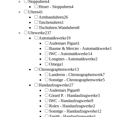
Stoppuhren
4
Heuer - Stoppuhren
4
Uhren
41
Armbanduhren
26
Taschenuhren
1
Tischuhren-Wanduhren
8
Uhrwerke
237
Automatikwerke
19
Audemars Piguet
1
Baume & Mercier - Automatikwerke
1
IWC - Automatikwerke
14
Longines - Automatikwerke
2
Omega
1
Chronographenwerke
13
Landeron - Chronographenwerk
7
Sonstige - Chronographenwerke
5
Handaufzugwerke
27
Audemars Piguet
0
Girard P. - Handaufzugwerke
3
IWC - Handaufzugwerke
9
Rolex - Handaufzugwerke
2
Sonstige - Handaufzugwerke
12
Zenith - Handaufzugwerke
1