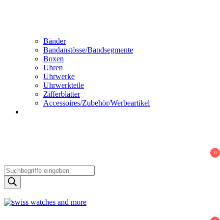
Bänder
Bandanstösse/Bandsegmente
Boxen
Uhren
Uhrwerke
Uhrwerkteile
Zifferblätter
Accessoires/Zubehör/Werbeartikel
0
Products
search
Swiss Watches and More