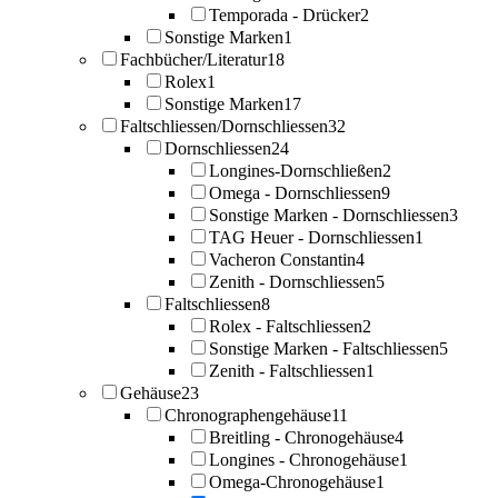
Temporada - Drücker
2
Sonstige Marken
1
Fachbücher/Literatur
18
Rolex
1
Sonstige Marken
17
Faltschliessen/Dornschliessen
32
Dornschliessen
24
Longines-Dornschließen
2
Omega - Dornschliessen
9
Sonstige Marken - Dornschliessen
3
TAG Heuer - Dornschliessen
1
Vacheron Constantin
4
Zenith - Dornschliessen
5
Faltschliessen
8
Rolex - Faltschliessen
2
Sonstige Marken - Faltschliessen
5
Zenith - Faltschliessen
1
Gehäuse
23
Chronographengehäuse
11
Breitling - Chronogehäuse
4
Longines - Chronogehäuse
1
Omega-Chronogehäuse
1