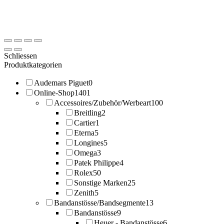
Schliessen
Produktkategorien
Audemars Piguet
0
Online-Shop
1401
Accessoires/Zubehör/Werbeart
100
Breitling
2
Cartier
1
Eterna
5
Longines
5
Omega
3
Patek Philippe
4
Rolex
50
Sonstige Marken
25
Zenith
5
Bandanstösse/Bandsegmente
13
Bandanstösse
9
Heuer - Bandanstösse
6