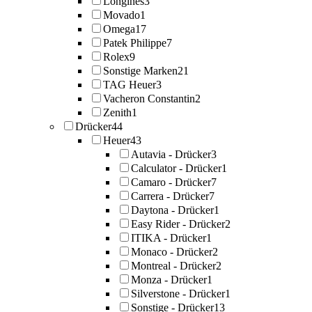
Longines
3
Movado
1
Omega
17
Patek Philippe
7
Rolex
9
Sonstige Marken
21
TAG Heuer
3
Vacheron Constantin
2
Zenith
1
Drücker
44
Heuer
43
Autavia - Drücker
3
Calculator - Drücker
1
Camaro - Drücker
7
Carrera - Drücker
7
Daytona - Drücker
1
Easy Rider - Drücker
2
ITIKA - Drücker
1
Monaco - Drücker
2
Montreal - Drücker
2
Monza - Drücker
1
Silverstone - Drücker
1
Sonstige - Drücker
13