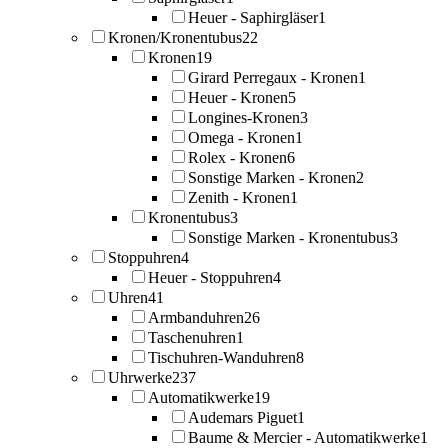
Heuer - Saphirgläser
1
Kronen/Kronentubus
22
Kronen
19
Girard Perregaux - Kronen
1
Heuer - Kronen
5
Longines-Kronen
3
Omega - Kronen
1
Rolex - Kronen
6
Sonstige Marken - Kronen
2
Zenith - Kronen
1
Kronentubus
3
Sonstige Marken - Kronentubus
3
Stoppuhren
4
Heuer - Stoppuhren
4
Uhren
41
Armbanduhren
26
Taschenuhren
1
Tischuhren-Wanduhren
8
Uhrwerke
237
Automatikwerke
19
Audemars Piguet
1
Baume & Mercier - Automatikwerke
1