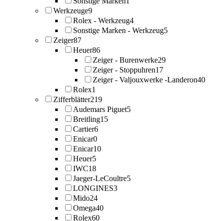
Sonstige Marken
1
Werkzeuge
9
Rolex - Werkzeug
4
Sonstige Marken - Werkzeug
5
Zeiger
87
Heuer
86
Zeiger - Burenwerke
29
Zeiger - Stoppuhren
17
Zeiger - Valjouxwerke -Landeron
40
Rolex
1
Zifferblätter
219
Audemars Piguet
5
Breitling
15
Cartier
6
Enicar
0
Enicar
10
Heuer
5
IWC
18
Jaeger-LeCoultre
5
LONGINES
3
Mido
24
Omega
40
Rolex
60