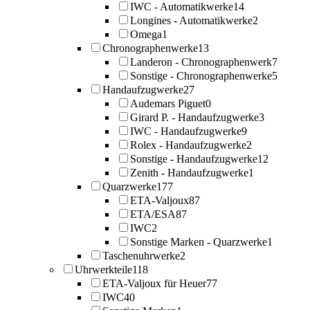
IWC - Automatikwerke
14
Longines - Automatikwerke
2
Omega
1
Chronographenwerke
13
Landeron - Chronographenwerk
7
Sonstige - Chronographenwerke
5
Handaufzugwerke
27
Audemars Piguet
0
Girard P. - Handaufzugwerke
3
IWC - Handaufzugwerke
9
Rolex - Handaufzugwerke
2
Sonstige - Handaufzugwerke
12
Zenith - Handaufzugwerke
1
Quarzwerke
177
ETA-Valjoux
87
ETA/ESA
87
IWC
2
Sonstige Marken - Quarzwerke
1
Taschenuhrwerke
2
Uhrwerkteile
118
ETA-Valjoux für Heuer
77
IWC
40