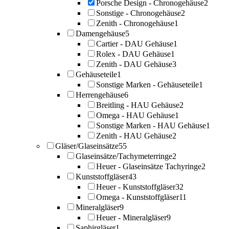
Porsche Design - Chronogehäuse
2
Sonstige - Chronogehäuse
2
Zenith - Chronogehäuse
1
Damengehäuse
5
Cartier - DAU Gehäuse
1
Rolex - DAU Gehäuse
1
Zenith - DAU Gehäuse
3
Gehäuseteile
1
Sonstige Marken - Gehäuseteile
1
Herrengehäuse
6
Breitling - HAU Gehäuse
2
Omega - HAU Gehäuse
1
Sonstige Marken - HAU Gehäuse
1
Zenith - HAU Gehäuse
2
Gläser/Glaseinsätze
55
Glaseinsätze/Tachymeterringe
2
Heuer - Glaseinsätze Tachyringe
2
Kunststoffgläser
43
Heuer - Kunststoffgläser
32
Omega - Kunststoffgläser
11
Mineralgläser
9
Heuer - Mineralgläser
9
Saphirgläser
1