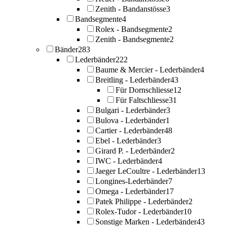
Zenith - Bandanstösse
3
Bandsegmente
4
Rolex - Bandsegmente
2
Zenith - Bandsegmente
2
Bänder
283
Lederbänder
222
Baume & Mercier - Lederbänder
4
Breitling - Lederbänder
43
Für Dornschliesse
12
Für Faltschliesse
31
Bulgari - Lederbänder
3
Bulova - Lederbänder
1
Cartier - Lederbänder
48
Ebel - Lederbänder
3
Girard P. - Lederbänder
2
IWC - Lederbänder
4
Jaeger LeCoultre - Lederbänder
13
Longines-Lederbänder
7
Omega - Lederbänder
17
Patek Philippe - Lederbänder
2
Rolex-Tudor - Lederbänder
10
Sonstige Marken - Lederbänder
43