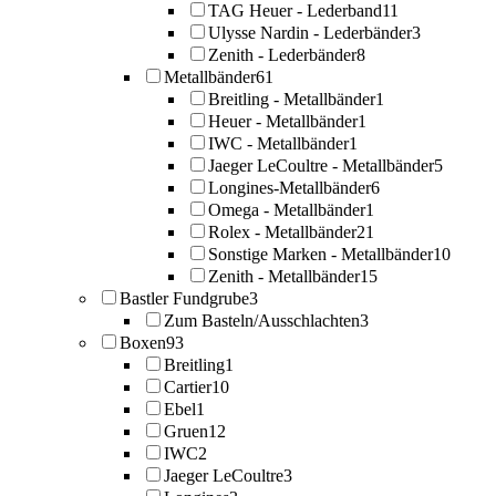
TAG Heuer - Lederband
11
Ulysse Nardin - Lederbänder
3
Zenith - Lederbänder
8
Metallbänder
61
Breitling - Metallbänder
1
Heuer - Metallbänder
1
IWC - Metallbänder
1
Jaeger LeCoultre - Metallbänder
5
Longines-Metallbänder
6
Omega - Metallbänder
1
Rolex - Metallbänder
21
Sonstige Marken - Metallbänder
10
Zenith - Metallbänder
15
Bastler Fundgrube
3
Zum Basteln/Ausschlachten
3
Boxen
93
Breitling
1
Cartier
10
Ebel
1
Gruen
12
IWC
2
Jaeger LeCoultre
3