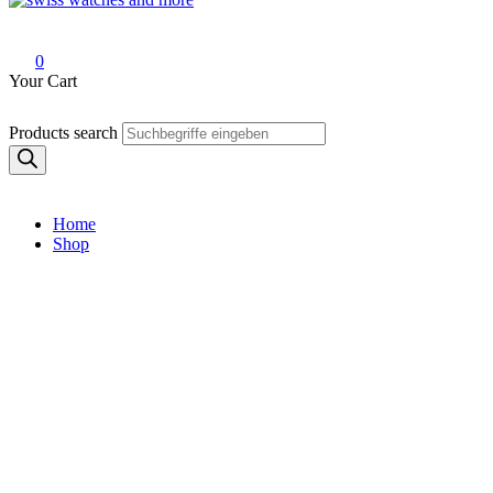
Swiss Watches and More
0
Your Cart
Products search
Home
Shop