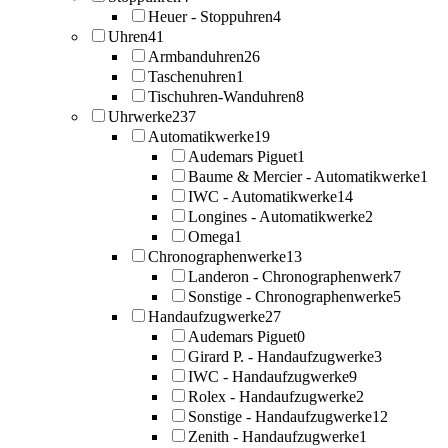
Heuer - Stoppuhren
4
Uhren
41
Armbanduhren
26
Taschenuhren
1
Tischuhren-Wanduhren
8
Uhrwerke
237
Automatikwerke
19
Audemars Piguet
1
Baume & Mercier - Automatikwerke
1
IWC - Automatikwerke
14
Longines - Automatikwerke
2
Omega
1
Chronographenwerke
13
Landeron - Chronographenwerk
7
Sonstige - Chronographenwerke
5
Handaufzugwerke
27
Audemars Piguet
0
Girard P. - Handaufzugwerke
3
IWC - Handaufzugwerke
9
Rolex - Handaufzugwerke
2
Sonstige - Handaufzugwerke
12
Zenith - Handaufzugwerke
1