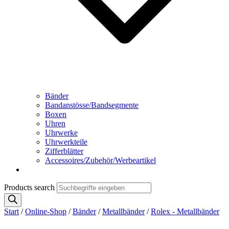
Bänder
Bandanstösse/Bandsegmente
Boxen
Uhren
Uhrwerke
Uhrwerkteile
Zifferblätter
Accessoires/Zubehör/Werbeartikel
Products search
Start
/
Online-Shop
/
Bänder
/
Metallbänder
/
Rolex - Metallbänder