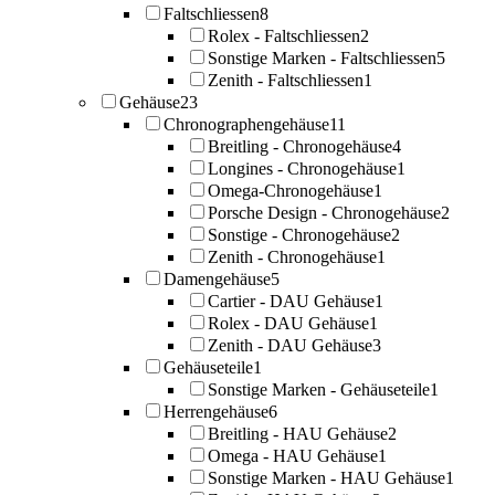
Faltschliessen
8
Rolex - Faltschliessen
2
Sonstige Marken - Faltschliessen
5
Zenith - Faltschliessen
1
Gehäuse
23
Chronographengehäuse
11
Breitling - Chronogehäuse
4
Longines - Chronogehäuse
1
Omega-Chronogehäuse
1
Porsche Design - Chronogehäuse
2
Sonstige - Chronogehäuse
2
Zenith - Chronogehäuse
1
Damengehäuse
5
Cartier - DAU Gehäuse
1
Rolex - DAU Gehäuse
1
Zenith - DAU Gehäuse
3
Gehäuseteile
1
Sonstige Marken - Gehäuseteile
1
Herrengehäuse
6
Breitling - HAU Gehäuse
2
Omega - HAU Gehäuse
1
Sonstige Marken - HAU Gehäuse
1