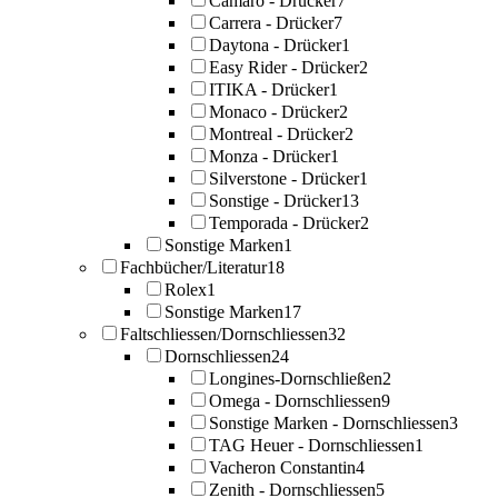
Camaro - Drücker
7
Carrera - Drücker
7
Daytona - Drücker
1
Easy Rider - Drücker
2
ITIKA - Drücker
1
Monaco - Drücker
2
Montreal - Drücker
2
Monza - Drücker
1
Silverstone - Drücker
1
Sonstige - Drücker
13
Temporada - Drücker
2
Sonstige Marken
1
Fachbücher/Literatur
18
Rolex
1
Sonstige Marken
17
Faltschliessen/Dornschliessen
32
Dornschliessen
24
Longines-Dornschließen
2
Omega - Dornschliessen
9
Sonstige Marken - Dornschliessen
3
TAG Heuer - Dornschliessen
1
Vacheron Constantin
4
Zenith - Dornschliessen
5