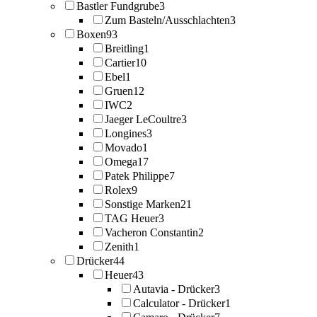
Bastler Fundgrube
3
Zum Basteln/Ausschlachten
3
Boxen
93
Breitling
1
Cartier
10
Ebel
1
Gruen
12
IWC
2
Jaeger LeCoultre
3
Longines
3
Movado
1
Omega
17
Patek Philippe
7
Rolex
9
Sonstige Marken
21
TAG Heuer
3
Vacheron Constantin
2
Zenith
1
Drücker
44
Heuer
43
Autavia - Drücker
3
Calculator - Drücker
1