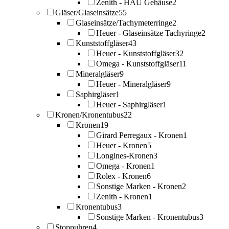
Zenith - HAU Gehäuse
2
Gläser/Glaseinsätze
55
Glaseinsätze/Tachymeterringe
2
Heuer - Glaseinsätze Tachyringe
2
Kunststoffgläser
43
Heuer - Kunststoffgläser
32
Omega - Kunststoffgläser
11
Mineralgläser
9
Heuer - Mineralgläser
9
Saphirgläser
1
Heuer - Saphirgläser
1
Kronen/Kronentubus
22
Kronen
19
Girard Perregaux - Kronen
1
Heuer - Kronen
5
Longines-Kronen
3
Omega - Kronen
1
Rolex - Kronen
6
Sonstige Marken - Kronen
2
Zenith - Kronen
1
Kronentubus
3
Sonstige Marken - Kronentubus
3
Stoppuhren
4