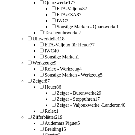
Quarzwerke
177
ETA-Valjoux
87
ETA/ESA
87
IWC
2
Sonstige Marken - Quarzwerke
1
Taschenuhrwerke
2
Uhrwerkteile
118
ETA-Valjoux für Heuer
77
IWC
40
Sonstige Marken
1
Werkzeuge
9
Rolex - Werkzeug
4
Sonstige Marken - Werkzeug
5
Zeiger
87
Heuer
86
Zeiger - Burenwerke
29
Zeiger - Stoppuhren
17
Zeiger - Valjouxwerke -Landeron
40
Rolex
1
Zifferblätter
219
Audemars Piguet
5
Breitling
15