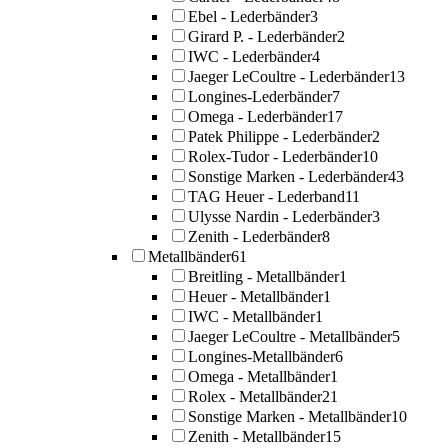
Ebel - Lederbänder
3
Girard P. - Lederbänder
2
IWC - Lederbänder
4
Jaeger LeCoultre - Lederbänder
13
Longines-Lederbänder
7
Omega - Lederbänder
17
Patek Philippe - Lederbänder
2
Rolex-Tudor - Lederbänder
10
Sonstige Marken - Lederbänder
43
TAG Heuer - Lederband
11
Ulysse Nardin - Lederbänder
3
Zenith - Lederbänder
8
Metallbänder
61
Breitling - Metallbänder
1
Heuer - Metallbänder
1
IWC - Metallbänder
1
Jaeger LeCoultre - Metallbänder
5
Longines-Metallbänder
6
Omega - Metallbänder
1
Rolex - Metallbänder
21
Sonstige Marken - Metallbänder
10
Zenith - Metallbänder
15