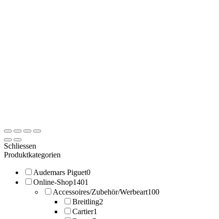
Schliessen
Produktkategorien
Audemars Piguet
0
Online-Shop
1401
Accessoires/Zubehör/Werbeart
100
Breitling
2
Cartier
1