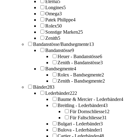
Eterna
5
Longines
5
Omega
3
Patek Philippe
4
Rolex
50
Sonstige Marken
25
Zenith
5
Bandanstösse/Bandsegmente
13
Bandanstösse
9
Heuer - Bandanstösse
6
Zenith - Bandanstösse
3
Bandsegmente
4
Rolex - Bandsegmente
2
Zenith - Bandsegmente
2
Bänder
283
Lederbänder
222
Baume & Mercier - Lederbänder
4
Breitling - Lederbänder
43
Für Dornschliesse
12
Für Faltschliesse
31
Bulgari - Lederbänder
3
Bulova - Lederbänder
1
Cartier - Lederbänder
48