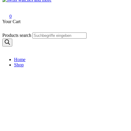
Swiss Watches and More
0
Your Cart
Products search
Home
Shop