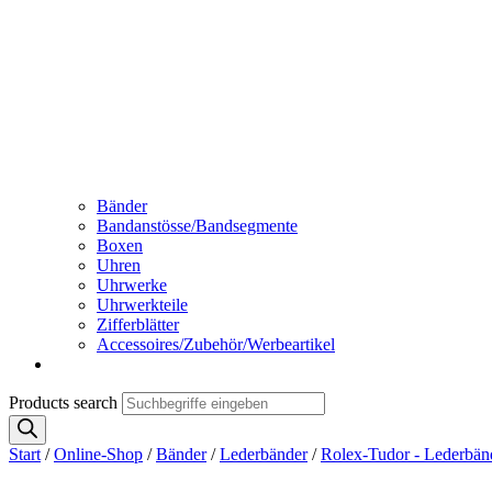
Bänder
Bandanstösse/Bandsegmente
Boxen
Uhren
Uhrwerke
Uhrwerkteile
Zifferblätter
Accessoires/Zubehör/Werbeartikel
Products search
Start
/
Online-Shop
/
Bänder
/
Lederbänder
/
Rolex-Tudor - Lederbän