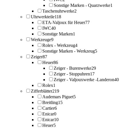
Sonstige Marken - Quarzwerke
1
Taschenuhrwerke
2
Uhrwerkteile
118
ETA-Valjoux für Heuer
77
IWC
40
Sonstige Marken
1
Werkzeuge
9
Rolex - Werkzeug
4
Sonstige Marken - Werkzeug
5
Zeiger
87
Heuer
86
Zeiger - Burenwerke
29
Zeiger - Stoppuhren
17
Zeiger - Valjouxwerke -Landeron
40
Rolex
1
Zifferblätter
219
Audemars Piguet
5
Breitling
15
Cartier
6
Enicar
0
Enicar
10
Heuer
5