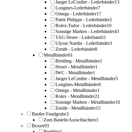
Jaeger LeCoultre - Lederbänder
13
Longines-Lederbänder
7
Omega - Lederbänder
17
Patek Philippe - Lederbänder
2
Rolex-Tudor - Lederbänder
10
Sonstige Marken - Lederbänder
43
TAG Heuer - Lederband
11
Ulysse Nardin - Lederbänder
3
Zenith - Lederbänder
8
Metallbänder
61
Breitling - Metallbänder
1
Heuer - Metallbänder
1
IWC - Metallbänder
1
Jaeger LeCoultre - Metallbänder
5
Longines-Metallbänder
6
Omega - Metallbänder
1
Rolex - Metallbänder
21
Sonstige Marken - Metallbänder
10
Zenith - Metallbänder
15
Bastler Fundgrube
3
Zum Basteln/Ausschlachten
3
Boxen
93
Breitling
1