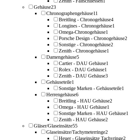
Zenith - Faltschliessen
1
Gehäuse
23
Chronographengehäuse
11
Breitling - Chronogehäuse
4
Longines - Chronogehäuse
1
Omega-Chronogehäuse
1
Porsche Design - Chronogehäuse
2
Sonstige - Chronogehäuse
2
Zenith - Chronogehäuse
1
Damengehäuse
5
Cartier - DAU Gehäuse
1
Rolex - DAU Gehäuse
1
Zenith - DAU Gehäuse
3
Gehäuseteile
1
Sonstige Marken - Gehäuseteile
1
Herrengehäuse
6
Breitling - HAU Gehäuse
2
Omega - HAU Gehäuse
1
Sonstige Marken - HAU Gehäuse
1
Zenith - HAU Gehäuse
2
Gläser/Glaseinsätze
55
Glaseinsätze/Tachymeterringe
2
Heuer - Glaseinsätze Tachyringe
2