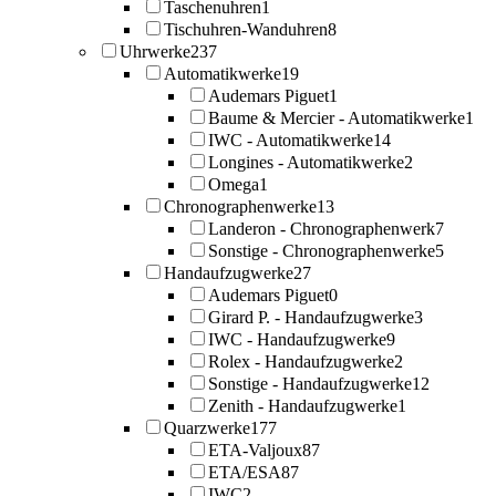
Taschenuhren
1
Tischuhren-Wanduhren
8
Uhrwerke
237
Automatikwerke
19
Audemars Piguet
1
Baume & Mercier - Automatikwerke
1
IWC - Automatikwerke
14
Longines - Automatikwerke
2
Omega
1
Chronographenwerke
13
Landeron - Chronographenwerk
7
Sonstige - Chronographenwerke
5
Handaufzugwerke
27
Audemars Piguet
0
Girard P. - Handaufzugwerke
3
IWC - Handaufzugwerke
9
Rolex - Handaufzugwerke
2
Sonstige - Handaufzugwerke
12
Zenith - Handaufzugwerke
1
Quarzwerke
177
ETA-Valjoux
87
ETA/ESA
87
IWC
2