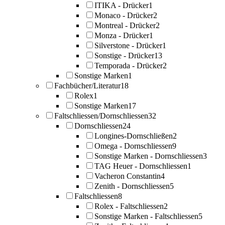
ITIKA - Drücker
1
Monaco - Drücker
2
Montreal - Drücker
2
Monza - Drücker
1
Silverstone - Drücker
1
Sonstige - Drücker
13
Temporada - Drücker
2
Sonstige Marken
1
Fachbücher/Literatur
18
Rolex
1
Sonstige Marken
17
Faltschliessen/Dornschliessen
32
Dornschliessen
24
Longines-Dornschließen
2
Omega - Dornschliessen
9
Sonstige Marken - Dornschliessen
3
TAG Heuer - Dornschliessen
1
Vacheron Constantin
4
Zenith - Dornschliessen
5
Faltschliessen
8
Rolex - Faltschliessen
2
Sonstige Marken - Faltschliessen
5