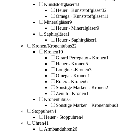
Kunststoffgläser
43
Heuer - Kunststoffgläser
32
Omega - Kunststoffgläser
11
Mineralgläser
9
Heuer - Mineralgläser
9
Saphirgläser
1
Heuer - Saphirgläser
1
Kronen/Kronentubus
22
Kronen
19
Girard Perregaux - Kronen
1
Heuer - Kronen
5
Longines-Kronen
3
Omega - Kronen
1
Rolex - Kronen
6
Sonstige Marken - Kronen
2
Zenith - Kronen
1
Kronentubus
3
Sonstige Marken - Kronentubus
3
Stoppuhren
4
Heuer - Stoppuhren
4
Uhren
41
Armbanduhren
26