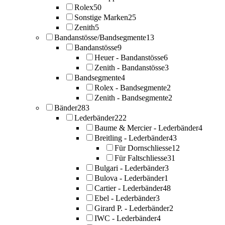
Rolex
50
Sonstige Marken
25
Zenith
5
Bandanstösse/Bandsegmente
13
Bandanstösse
9
Heuer - Bandanstösse
6
Zenith - Bandanstösse
3
Bandsegmente
4
Rolex - Bandsegmente
2
Zenith - Bandsegmente
2
Bänder
283
Lederbänder
222
Baume & Mercier - Lederbänder
4
Breitling - Lederbänder
43
Für Dornschliesse
12
Für Faltschliesse
31
Bulgari - Lederbänder
3
Bulova - Lederbänder
1
Cartier - Lederbänder
48
Ebel - Lederbänder
3
Girard P. - Lederbänder
2
IWC - Lederbänder
4