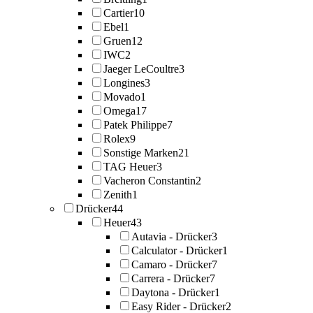
Cartier
10
Ebel
1
Gruen
12
IWC
2
Jaeger LeCoultre
3
Longines
3
Movado
1
Omega
17
Patek Philippe
7
Rolex
9
Sonstige Marken
21
TAG Heuer
3
Vacheron Constantin
2
Zenith
1
Drücker
44
Heuer
43
Autavia - Drücker
3
Calculator - Drücker
1
Camaro - Drücker
7
Carrera - Drücker
7
Daytona - Drücker
1
Easy Rider - Drücker
2