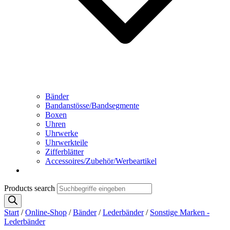
Bänder
Bandanstösse/Bandsegmente
Boxen
Uhren
Uhrwerke
Uhrwerkteile
Zifferblätter
Accessoires/Zubehör/Werbeartikel
Products search
Start
/
Online-Shop
/
Bänder
/
Lederbänder
/
Sonstige Marken -
Lederbänder