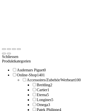
Schliessen
Produktkategorien
Audemars Piguet
0
Online-Shop
1401
Accessoires/Zubehör/Werbeart
100
Breitling
2
Cartier
1
Eterna
5
Longines
5
Omega
3
Patek Philippe
4