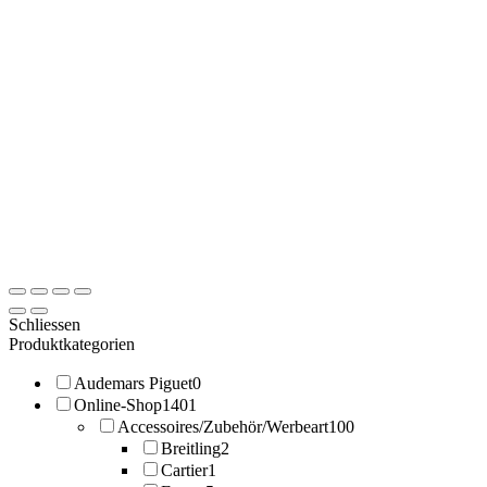
Schliessen
Produktkategorien
Audemars Piguet
0
Online-Shop
1401
Accessoires/Zubehör/Werbeart
100
Breitling
2
Cartier
1