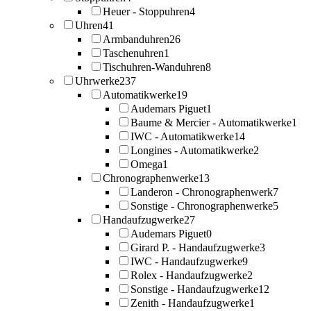
Heuer - Stoppuhren
4
Uhren
41
Armbanduhren
26
Taschenuhren
1
Tischuhren-Wanduhren
8
Uhrwerke
237
Automatikwerke
19
Audemars Piguet
1
Baume & Mercier - Automatikwerke
1
IWC - Automatikwerke
14
Longines - Automatikwerke
2
Omega
1
Chronographenwerke
13
Landeron - Chronographenwerk
7
Sonstige - Chronographenwerke
5
Handaufzugwerke
27
Audemars Piguet
0
Girard P. - Handaufzugwerke
3
IWC - Handaufzugwerke
9
Rolex - Handaufzugwerke
2
Sonstige - Handaufzugwerke
12
Zenith - Handaufzugwerke
1