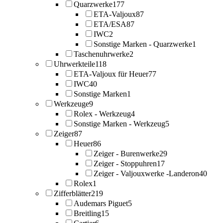
Quarzwerke
177
ETA-Valjoux
87
ETA/ESA
87
IWC
2
Sonstige Marken - Quarzwerke
1
Taschenuhrwerke
2
Uhrwerkteile
118
ETA-Valjoux für Heuer
77
IWC
40
Sonstige Marken
1
Werkzeuge
9
Rolex - Werkzeug
4
Sonstige Marken - Werkzeug
5
Zeiger
87
Heuer
86
Zeiger - Burenwerke
29
Zeiger - Stoppuhren
17
Zeiger - Valjouxwerke -Landeron
40
Rolex
1
Zifferblätter
219
Audemars Piguet
5
Breitling
15