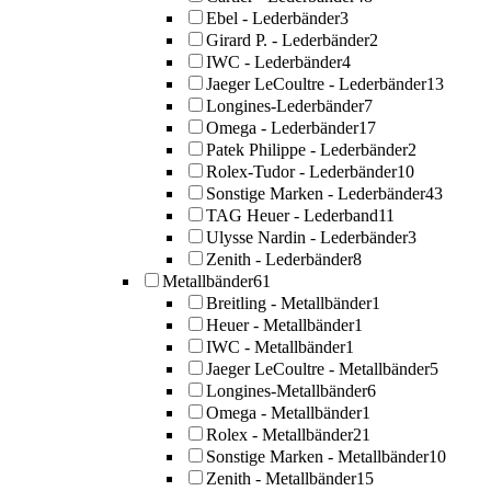
Ebel - Lederbänder
3
Girard P. - Lederbänder
2
IWC - Lederbänder
4
Jaeger LeCoultre - Lederbänder
13
Longines-Lederbänder
7
Omega - Lederbänder
17
Patek Philippe - Lederbänder
2
Rolex-Tudor - Lederbänder
10
Sonstige Marken - Lederbänder
43
TAG Heuer - Lederband
11
Ulysse Nardin - Lederbänder
3
Zenith - Lederbänder
8
Metallbänder
61
Breitling - Metallbänder
1
Heuer - Metallbänder
1
IWC - Metallbänder
1
Jaeger LeCoultre - Metallbänder
5
Longines-Metallbänder
6
Omega - Metallbänder
1
Rolex - Metallbänder
21
Sonstige Marken - Metallbänder
10
Zenith - Metallbänder
15