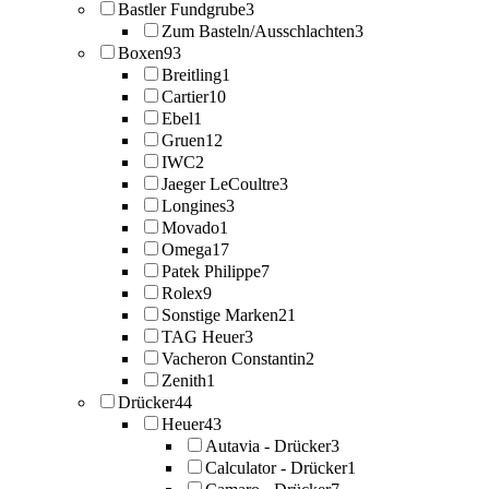
Bastler Fundgrube
3
Zum Basteln/Ausschlachten
3
Boxen
93
Breitling
1
Cartier
10
Ebel
1
Gruen
12
IWC
2
Jaeger LeCoultre
3
Longines
3
Movado
1
Omega
17
Patek Philippe
7
Rolex
9
Sonstige Marken
21
TAG Heuer
3
Vacheron Constantin
2
Zenith
1
Drücker
44
Heuer
43
Autavia - Drücker
3
Calculator - Drücker
1