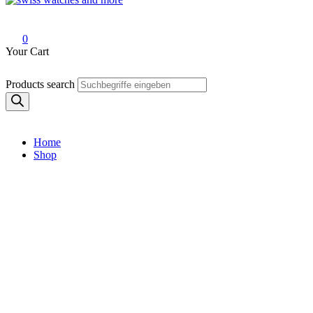
Swiss Watches and More
0
Your Cart
Products search
Home
Shop