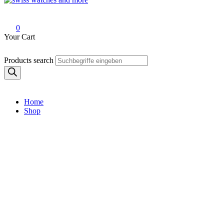
Swiss Watches and More
0
Your Cart
Products search
Home
Shop