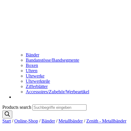
Bänder
Bandanstösse/Bandsegmente
Boxen
Uhren
Uhrwerke
Uhrwerkteile
Zifferblätter
Accessoires/Zubehör/Werbeartikel
Products search
Start
/
Online-Shop
/
Bänder
/
Metallbänder
/
Zenith - Metallbänder