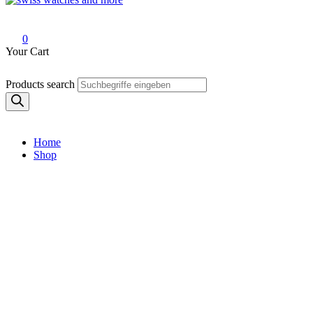
Swiss Watches and More
0
Your Cart
Products search
Home
Shop