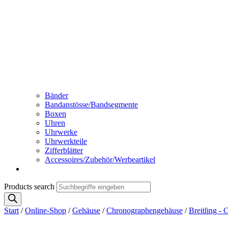
Bänder
Bandanstösse/Bandsegmente
Boxen
Uhren
Uhrwerke
Uhrwerkteile
Zifferblätter
Accessoires/Zubehör/Werbeartikel
Products search
Start
/
Online-Shop
/
Gehäuse
/
Chronographengehäuse
/
Breitling -