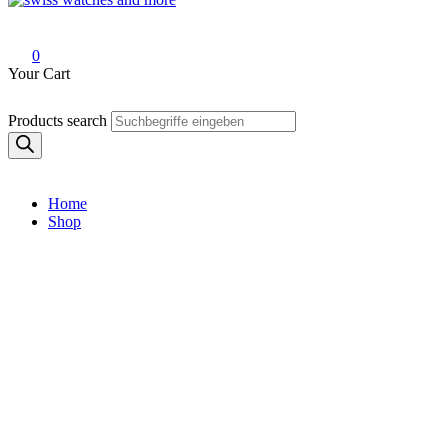
Swiss Watches and More
0
Your Cart
Products search
Home
Shop