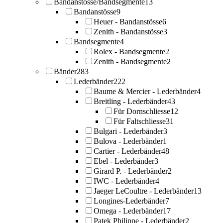
Bandanstösse/Bandsegmente
13
Bandanstösse
9
Heuer - Bandanstösse
6
Zenith - Bandanstösse
3
Bandsegmente
4
Rolex - Bandsegmente
2
Zenith - Bandsegmente
2
Bänder
283
Lederbänder
222
Baume & Mercier - Lederbänder
4
Breitling - Lederbänder
43
Für Dornschliesse
12
Für Faltschliesse
31
Bulgari - Lederbänder
3
Bulova - Lederbänder
1
Cartier - Lederbänder
48
Ebel - Lederbänder
3
Girard P. - Lederbänder
2
IWC - Lederbänder
4
Jaeger LeCoultre - Lederbänder
13
Longines-Lederbänder
7
Omega - Lederbänder
17
Patek Philippe - Lederbänder
2