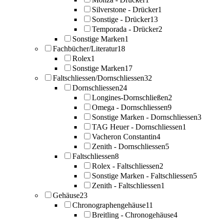
Silverstone - Drücker
1
Sonstige - Drücker
13
Temporada - Drücker
2
Sonstige Marken
1
Fachbücher/Literatur
18
Rolex
1
Sonstige Marken
17
Faltschliessen/Dornschliessen
32
Dornschliessen
24
Longines-Dornschließen
2
Omega - Dornschliessen
9
Sonstige Marken - Dornschliessen
3
TAG Heuer - Dornschliessen
1
Vacheron Constantin
4
Zenith - Dornschliessen
5
Faltschliessen
8
Rolex - Faltschliessen
2
Sonstige Marken - Faltschliessen
5
Zenith - Faltschliessen
1
Gehäuse
23
Chronographengehäuse
11
Breitling - Chronogehäuse
4