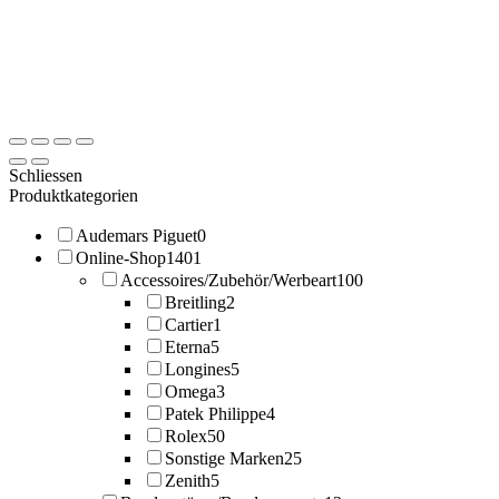
Schliessen
Produktkategorien
Audemars Piguet
0
Online-Shop
1401
Accessoires/Zubehör/Werbeart
100
Breitling
2
Cartier
1
Eterna
5
Longines
5
Omega
3
Patek Philippe
4
Rolex
50
Sonstige Marken
25
Zenith
5