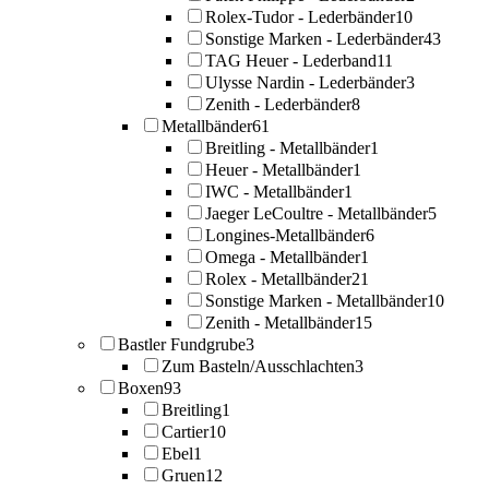
Rolex-Tudor - Lederbänder
10
Sonstige Marken - Lederbänder
43
TAG Heuer - Lederband
11
Ulysse Nardin - Lederbänder
3
Zenith - Lederbänder
8
Metallbänder
61
Breitling - Metallbänder
1
Heuer - Metallbänder
1
IWC - Metallbänder
1
Jaeger LeCoultre - Metallbänder
5
Longines-Metallbänder
6
Omega - Metallbänder
1
Rolex - Metallbänder
21
Sonstige Marken - Metallbänder
10
Zenith - Metallbänder
15
Bastler Fundgrube
3
Zum Basteln/Ausschlachten
3
Boxen
93
Breitling
1
Cartier
10
Ebel
1
Gruen
12