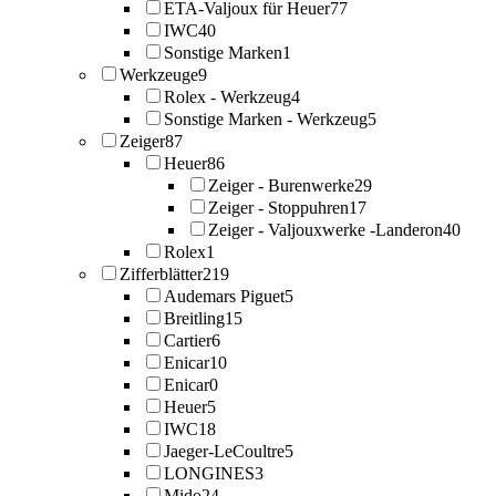
ETA-Valjoux für Heuer
77
IWC
40
Sonstige Marken
1
Werkzeuge
9
Rolex - Werkzeug
4
Sonstige Marken - Werkzeug
5
Zeiger
87
Heuer
86
Zeiger - Burenwerke
29
Zeiger - Stoppuhren
17
Zeiger - Valjouxwerke -Landeron
40
Rolex
1
Zifferblätter
219
Audemars Piguet
5
Breitling
15
Cartier
6
Enicar
10
Enicar
0
Heuer
5
IWC
18
Jaeger-LeCoultre
5
LONGINES
3
Mido
24