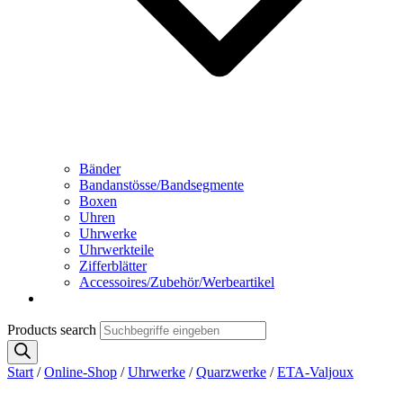
Bänder
Bandanstösse/Bandsegmente
Boxen
Uhren
Uhrwerke
Uhrwerkteile
Zifferblätter
Accessoires/Zubehör/Werbeartikel
Products search
Start
/
Online-Shop
/
Uhrwerke
/
Quarzwerke
/
ETA-Valjoux