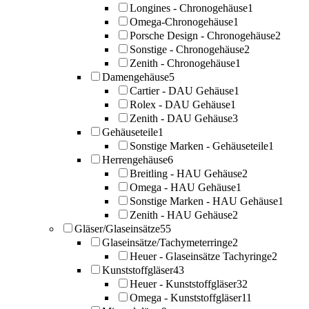
Longines - Chronogehäuse
1
Omega-Chronogehäuse
1
Porsche Design - Chronogehäuse
2
Sonstige - Chronogehäuse
2
Zenith - Chronogehäuse
1
Damengehäuse
5
Cartier - DAU Gehäuse
1
Rolex - DAU Gehäuse
1
Zenith - DAU Gehäuse
3
Gehäuseteile
1
Sonstige Marken - Gehäuseteile
1
Herrengehäuse
6
Breitling - HAU Gehäuse
2
Omega - HAU Gehäuse
1
Sonstige Marken - HAU Gehäuse
1
Zenith - HAU Gehäuse
2
Gläser/Glaseinsätze
55
Glaseinsätze/Tachymeterringe
2
Heuer - Glaseinsätze Tachyringe
2
Kunststoffgläser
43
Heuer - Kunststoffgläser
32
Omega - Kunststoffgläser
11