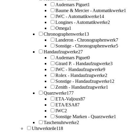
Audemars Piguet
1
Baume & Mercier - Automatikwerke
1
IWC - Automatikwerke
14
Longines - Automatikwerke
2
Omega
1
Chronographenwerke
13
Landeron - Chronographenwerk
7
Sonstige - Chronographenwerke
5
Handaufzugwerke
27
Audemars Piguet
0
Girard P. - Handaufzugwerke
3
IWC - Handaufzugwerke
9
Rolex - Handaufzugwerke
2
Sonstige - Handaufzugwerke
12
Zenith - Handaufzugwerke
1
Quarzwerke
177
ETA-Valjoux
87
ETA/ESA
87
IWC
2
Sonstige Marken - Quarzwerke
1
Taschenuhrwerke
2
Uhrwerkteile
118