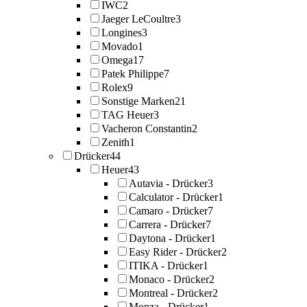
IWC
2
Jaeger LeCoultre
3
Longines
3
Movado
1
Omega
17
Patek Philippe
7
Rolex
9
Sonstige Marken
21
TAG Heuer
3
Vacheron Constantin
2
Zenith
1
Drücker
44
Heuer
43
Autavia - Drücker
3
Calculator - Drücker
1
Camaro - Drücker
7
Carrera - Drücker
7
Daytona - Drücker
1
Easy Rider - Drücker
2
ITIKA - Drücker
1
Monaco - Drücker
2
Montreal - Drücker
2
Monza - Drücker
1