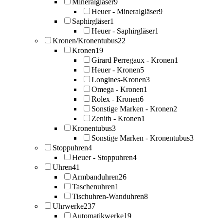
Mineralgläser
9
Heuer - Mineralgläser
9
Saphirgläser
1
Heuer - Saphirgläser
1
Kronen/Kronentubus
22
Kronen
19
Girard Perregaux - Kronen
1
Heuer - Kronen
5
Longines-Kronen
3
Omega - Kronen
1
Rolex - Kronen
6
Sonstige Marken - Kronen
2
Zenith - Kronen
1
Kronentubus
3
Sonstige Marken - Kronentubus
3
Stoppuhren
4
Heuer - Stoppuhren
4
Uhren
41
Armbanduhren
26
Taschenuhren
1
Tischuhren-Wanduhren
8
Uhrwerke
237
Automatikwerke
19