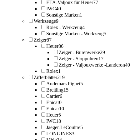
ETA-Valjoux für Heuer
77
IWC
40
Sonstige Marken
1
Werkzeuge
9
Rolex - Werkzeug
4
Sonstige Marken - Werkzeug
5
Zeiger
87
Heuer
86
Zeiger - Burenwerke
29
Zeiger - Stoppuhren
17
Zeiger - Valjouxwerke -Landeron
40
Rolex
1
Zifferblätter
219
Audemars Piguet
5
Breitling
15
Cartier
6
Enicar
0
Enicar
10
Heuer
5
IWC
18
Jaeger-LeCoultre
5
LONGINES
3
Mido
24