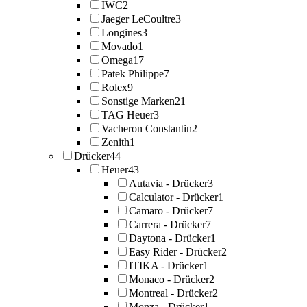
IWC
2
Jaeger LeCoultre
3
Longines
3
Movado
1
Omega
17
Patek Philippe
7
Rolex
9
Sonstige Marken
21
TAG Heuer
3
Vacheron Constantin
2
Zenith
1
Drücker
44
Heuer
43
Autavia - Drücker
3
Calculator - Drücker
1
Camaro - Drücker
7
Carrera - Drücker
7
Daytona - Drücker
1
Easy Rider - Drücker
2
ITIKA - Drücker
1
Monaco - Drücker
2
Montreal - Drücker
2
Monza - Drücker
1