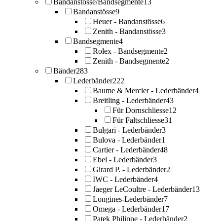
Bandanstösse/Bandsegmente
13
Bandanstösse
9
Heuer - Bandanstösse
6
Zenith - Bandanstösse
3
Bandsegmente
4
Rolex - Bandsegmente
2
Zenith - Bandsegmente
2
Bänder
283
Lederbänder
222
Baume & Mercier - Lederbänder
4
Breitling - Lederbänder
43
Für Dornschliesse
12
Für Faltschliesse
31
Bulgari - Lederbänder
3
Bulova - Lederbänder
1
Cartier - Lederbänder
48
Ebel - Lederbänder
3
Girard P. - Lederbänder
2
IWC - Lederbänder
4
Jaeger LeCoultre - Lederbänder
13
Longines-Lederbänder
7
Omega - Lederbänder
17
Patek Philippe - Lederbänder
2