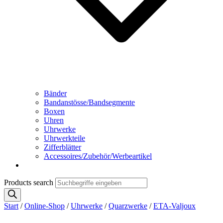
Bänder
Bandanstösse/Bandsegmente
Boxen
Uhren
Uhrwerke
Uhrwerkteile
Zifferblätter
Accessoires/Zubehör/Werbeartikel
Products search
Start
/
Online-Shop
/
Uhrwerke
/
Quarzwerke
/
ETA-Valjoux