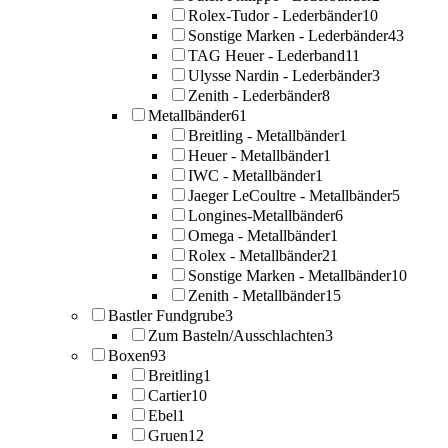
Rolex-Tudor - Lederbänder
10
Sonstige Marken - Lederbänder
43
TAG Heuer - Lederband
11
Ulysse Nardin - Lederbänder
3
Zenith - Lederbänder
8
Metallbänder
61
Breitling - Metallbänder
1
Heuer - Metallbänder
1
IWC - Metallbänder
1
Jaeger LeCoultre - Metallbänder
5
Longines-Metallbänder
6
Omega - Metallbänder
1
Rolex - Metallbänder
21
Sonstige Marken - Metallbänder
10
Zenith - Metallbänder
15
Bastler Fundgrube
3
Zum Basteln/Ausschlachten
3
Boxen
93
Breitling
1
Cartier
10
Ebel
1
Gruen
12