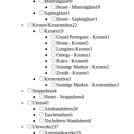
Mineralgläser
9
Heuer - Mineralgläser
9
Saphirgläser
1
Heuer - Saphirgläser
1
Kronen/Kronentubus
22
Kronen
19
Girard Perregaux - Kronen
1
Heuer - Kronen
5
Longines-Kronen
3
Omega - Kronen
1
Rolex - Kronen
6
Sonstige Marken - Kronen
2
Zenith - Kronen
1
Kronentubus
3
Sonstige Marken - Kronentubus
3
Stoppuhren
4
Heuer - Stoppuhren
4
Uhren
41
Armbanduhren
26
Taschenuhren
1
Tischuhren-Wanduhren
8
Uhrwerke
237
Automatikwerke
19