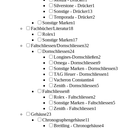
Silverstone - Drücker
1
Sonstige - Drücker
13
Temporada - Drücker
2
Sonstige Marken
1
Fachbücher/Literatur
18
Rolex
1
Sonstige Marken
17
Faltschliessen/Dornschliessen
32
Dornschliessen
24
Longines-Dornschließen
2
Omega - Dornschliessen
9
Sonstige Marken - Dornschliessen
3
TAG Heuer - Dornschliessen
1
Vacheron Constantin
4
Zenith - Dornschliessen
5
Faltschliessen
8
Rolex - Faltschliessen
2
Sonstige Marken - Faltschliessen
5
Zenith - Faltschliessen
1
Gehäuse
23
Chronographengehäuse
11
Breitling - Chronogehäuse
4