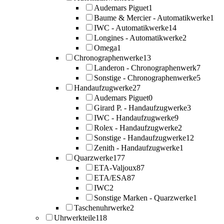
Audemars Piguet
1
Baume & Mercier - Automatikwerke
1
IWC - Automatikwerke
14
Longines - Automatikwerke
2
Omega
1
Chronographenwerke
13
Landeron - Chronographenwerk
7
Sonstige - Chronographenwerke
5
Handaufzugwerke
27
Audemars Piguet
0
Girard P. - Handaufzugwerke
3
IWC - Handaufzugwerke
9
Rolex - Handaufzugwerke
2
Sonstige - Handaufzugwerke
12
Zenith - Handaufzugwerke
1
Quarzwerke
177
ETA-Valjoux
87
ETA/ESA
87
IWC
2
Sonstige Marken - Quarzwerke
1
Taschenuhrwerke
2
Uhrwerkteile
118