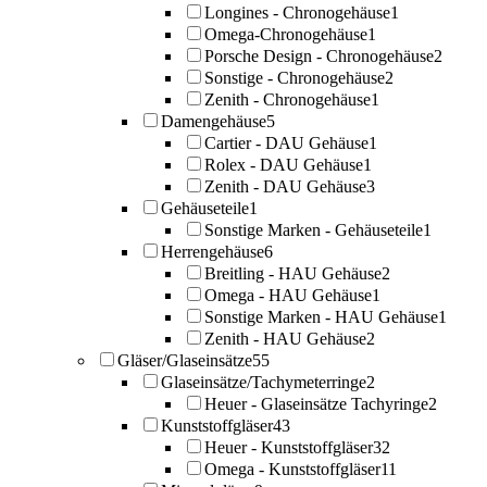
Longines - Chronogehäuse
1
Omega-Chronogehäuse
1
Porsche Design - Chronogehäuse
2
Sonstige - Chronogehäuse
2
Zenith - Chronogehäuse
1
Damengehäuse
5
Cartier - DAU Gehäuse
1
Rolex - DAU Gehäuse
1
Zenith - DAU Gehäuse
3
Gehäuseteile
1
Sonstige Marken - Gehäuseteile
1
Herrengehäuse
6
Breitling - HAU Gehäuse
2
Omega - HAU Gehäuse
1
Sonstige Marken - HAU Gehäuse
1
Zenith - HAU Gehäuse
2
Gläser/Glaseinsätze
55
Glaseinsätze/Tachymeterringe
2
Heuer - Glaseinsätze Tachyringe
2
Kunststoffgläser
43
Heuer - Kunststoffgläser
32
Omega - Kunststoffgläser
11