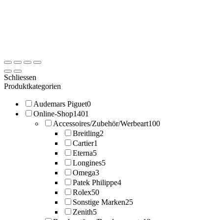
Schliessen
Produktkategorien
Audemars Piguet
0
Online-Shop
1401
Accessoires/Zubehör/Werbeart
100
Breitling
2
Cartier
1
Eterna
5
Longines
5
Omega
3
Patek Philippe
4
Rolex
50
Sonstige Marken
25
Zenith
5