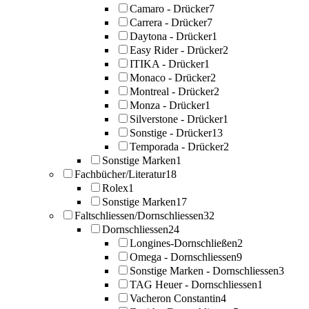
Camaro - Drücker
7
Carrera - Drücker
7
Daytona - Drücker
1
Easy Rider - Drücker
2
ITIKA - Drücker
1
Monaco - Drücker
2
Montreal - Drücker
2
Monza - Drücker
1
Silverstone - Drücker
1
Sonstige - Drücker
13
Temporada - Drücker
2
Sonstige Marken
1
Fachbücher/Literatur
18
Rolex
1
Sonstige Marken
17
Faltschliessen/Dornschliessen
32
Dornschliessen
24
Longines-Dornschließen
2
Omega - Dornschliessen
9
Sonstige Marken - Dornschliessen
3
TAG Heuer - Dornschliessen
1
Vacheron Constantin
4