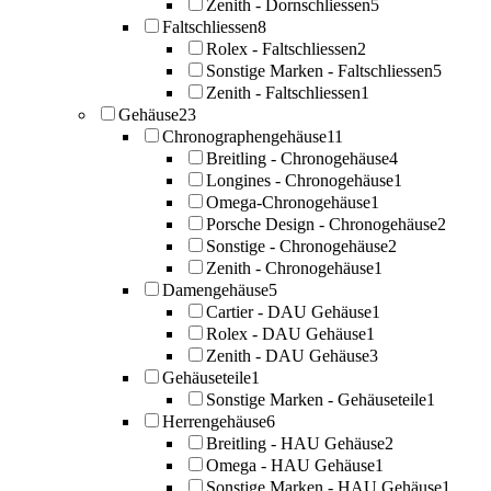
Zenith - Dornschliessen
5
Faltschliessen
8
Rolex - Faltschliessen
2
Sonstige Marken - Faltschliessen
5
Zenith - Faltschliessen
1
Gehäuse
23
Chronographengehäuse
11
Breitling - Chronogehäuse
4
Longines - Chronogehäuse
1
Omega-Chronogehäuse
1
Porsche Design - Chronogehäuse
2
Sonstige - Chronogehäuse
2
Zenith - Chronogehäuse
1
Damengehäuse
5
Cartier - DAU Gehäuse
1
Rolex - DAU Gehäuse
1
Zenith - DAU Gehäuse
3
Gehäuseteile
1
Sonstige Marken - Gehäuseteile
1
Herrengehäuse
6
Breitling - HAU Gehäuse
2
Omega - HAU Gehäuse
1
Sonstige Marken - HAU Gehäuse
1