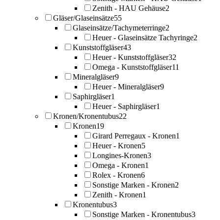
Zenith - HAU Gehäuse
2
Gläser/Glaseinsätze
55
Glaseinsätze/Tachymeterringe
2
Heuer - Glaseinsätze Tachyringe
2
Kunststoffgläser
43
Heuer - Kunststoffgläser
32
Omega - Kunststoffgläser
11
Mineralgläser
9
Heuer - Mineralgläser
9
Saphirgläser
1
Heuer - Saphirgläser
1
Kronen/Kronentubus
22
Kronen
19
Girard Perregaux - Kronen
1
Heuer - Kronen
5
Longines-Kronen
3
Omega - Kronen
1
Rolex - Kronen
6
Sonstige Marken - Kronen
2
Zenith - Kronen
1
Kronentubus
3
Sonstige Marken - Kronentubus
3