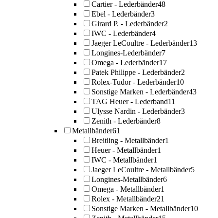
Cartier - Lederbänder
48
Ebel - Lederbänder
3
Girard P. - Lederbänder
2
IWC - Lederbänder
4
Jaeger LeCoultre - Lederbänder
13
Longines-Lederbänder
7
Omega - Lederbänder
17
Patek Philippe - Lederbänder
2
Rolex-Tudor - Lederbänder
10
Sonstige Marken - Lederbänder
43
TAG Heuer - Lederband
11
Ulysse Nardin - Lederbänder
3
Zenith - Lederbänder
8
Metallbänder
61
Breitling - Metallbänder
1
Heuer - Metallbänder
1
IWC - Metallbänder
1
Jaeger LeCoultre - Metallbänder
5
Longines-Metallbänder
6
Omega - Metallbänder
1
Rolex - Metallbänder
21
Sonstige Marken - Metallbänder
10