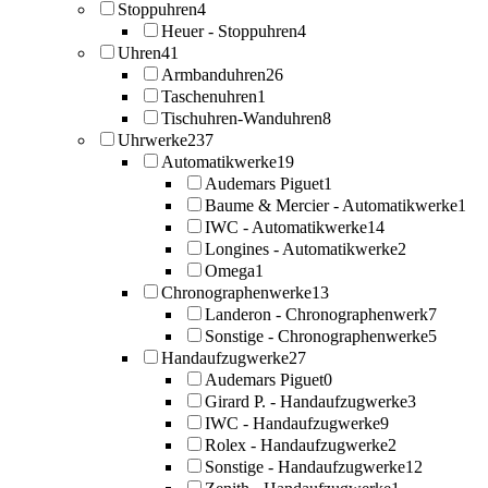
Stoppuhren
4
Heuer - Stoppuhren
4
Uhren
41
Armbanduhren
26
Taschenuhren
1
Tischuhren-Wanduhren
8
Uhrwerke
237
Automatikwerke
19
Audemars Piguet
1
Baume & Mercier - Automatikwerke
1
IWC - Automatikwerke
14
Longines - Automatikwerke
2
Omega
1
Chronographenwerke
13
Landeron - Chronographenwerk
7
Sonstige - Chronographenwerke
5
Handaufzugwerke
27
Audemars Piguet
0
Girard P. - Handaufzugwerke
3
IWC - Handaufzugwerke
9
Rolex - Handaufzugwerke
2
Sonstige - Handaufzugwerke
12