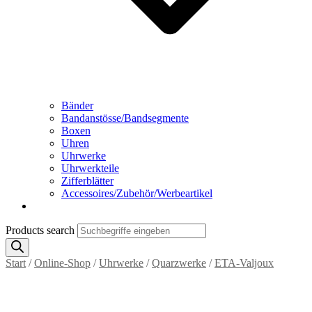
Bänder
Bandanstösse/Bandsegmente
Boxen
Uhren
Uhrwerke
Uhrwerkteile
Zifferblätter
Accessoires/Zubehör/Werbeartikel
Products search
Start
/
Online-Shop
/
Uhrwerke
/
Quarzwerke
/
ETA-Valjoux