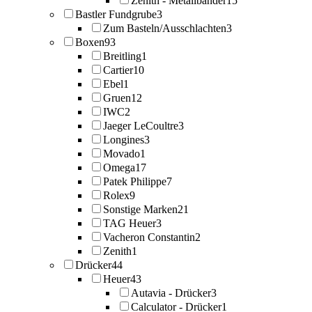
Zenith - Metallbänder
15
Bastler Fundgrube
3
Zum Basteln/Ausschlachten
3
Boxen
93
Breitling
1
Cartier
10
Ebel
1
Gruen
12
IWC
2
Jaeger LeCoultre
3
Longines
3
Movado
1
Omega
17
Patek Philippe
7
Rolex
9
Sonstige Marken
21
TAG Heuer
3
Vacheron Constantin
2
Zenith
1
Drücker
44
Heuer
43
Autavia - Drücker
3
Calculator - Drücker
1