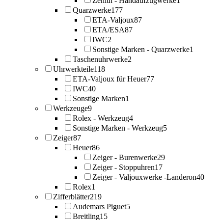
Zenith - Handaufzugwerke
1
Quarzwerke
177
ETA-Valjoux
87
ETA/ESA
87
IWC
2
Sonstige Marken - Quarzwerke
1
Taschenuhrwerke
2
Uhrwerkteile
118
ETA-Valjoux für Heuer
77
IWC
40
Sonstige Marken
1
Werkzeuge
9
Rolex - Werkzeug
4
Sonstige Marken - Werkzeug
5
Zeiger
87
Heuer
86
Zeiger - Burenwerke
29
Zeiger - Stoppuhren
17
Zeiger - Valjouxwerke -Landeron
40
Rolex
1
Zifferblätter
219
Audemars Piguet
5
Breitling
15