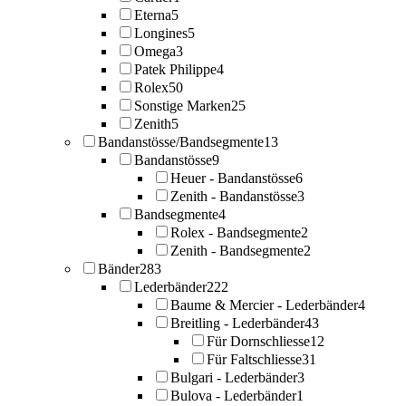
Eterna
5
Longines
5
Omega
3
Patek Philippe
4
Rolex
50
Sonstige Marken
25
Zenith
5
Bandanstösse/Bandsegmente
13
Bandanstösse
9
Heuer - Bandanstösse
6
Zenith - Bandanstösse
3
Bandsegmente
4
Rolex - Bandsegmente
2
Zenith - Bandsegmente
2
Bänder
283
Lederbänder
222
Baume & Mercier - Lederbänder
4
Breitling - Lederbänder
43
Für Dornschliesse
12
Für Faltschliesse
31
Bulgari - Lederbänder
3
Bulova - Lederbänder
1