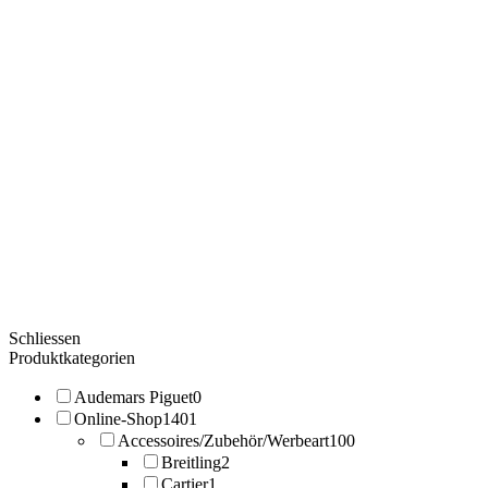
Schliessen
Produktkategorien
Audemars Piguet
0
Online-Shop
1401
Accessoires/Zubehör/Werbeart
100
Breitling
2
Cartier
1