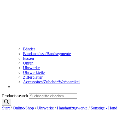
Bänder
Bandanstösse/Bandsegmente
Boxen
Uhren
Uhrwerke
Uhrwerkteile
Zifferblätter
Accessoires/Zubehör/Werbeartikel
Products search
Start
/
Online-Shop
/
Uhrwerke
/
Handaufzugwerke
/
Sonstige - Han