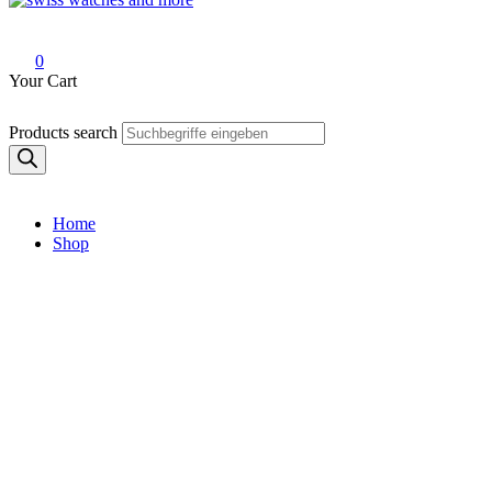
Swiss Watches and More
0
Your Cart
Products search
Home
Shop