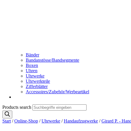
Bänder
Bandanstösse/Bandsegmente
Boxen
Uhren
Uhrwerke
Uhrwerkteile
Zifferblätter
Accessoires/Zubehör/Werbeartikel
Products search
Start
/
Online-Shop
/
Uhrwerke
/
Handaufzugwerke
/
Girard P. - Ha