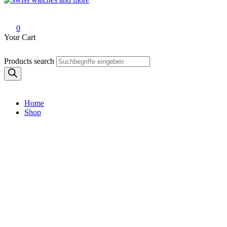
Swiss Watches and More
0
Your Cart
Products search
Home
Shop