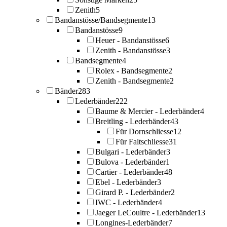
Zenith
5
Bandanstösse/Bandsegmente
13
Bandanstösse
9
Heuer - Bandanstösse
6
Zenith - Bandanstösse
3
Bandsegmente
4
Rolex - Bandsegmente
2
Zenith - Bandsegmente
2
Bänder
283
Lederbänder
222
Baume & Mercier - Lederbänder
4
Breitling - Lederbänder
43
Für Dornschliesse
12
Für Faltschliesse
31
Bulgari - Lederbänder
3
Bulova - Lederbänder
1
Cartier - Lederbänder
48
Ebel - Lederbänder
3
Girard P. - Lederbänder
2
IWC - Lederbänder
4
Jaeger LeCoultre - Lederbänder
13
Longines-Lederbänder
7