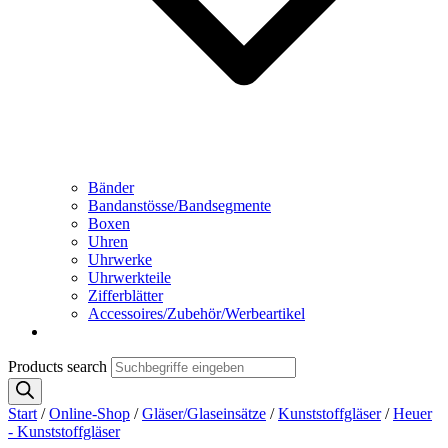
Bänder
Bandanstösse/Bandsegmente
Boxen
Uhren
Uhrwerke
Uhrwerkteile
Zifferblätter
Accessoires/Zubehör/Werbeartikel
Products search
Start
/
Online-Shop
/
Gläser/Glaseinsätze
/
Kunststoffgläser
/
Heuer
- Kunststoffgläser