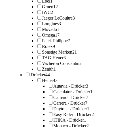
Ebel
1
Gruen
12
IWC
2
Jaeger LeCoultre
3
Longines
3
Movado
1
Omega
17
Patek Philippe
7
Rolex
9
Sonstige Marken
21
TAG Heuer
3
Vacheron Constantin
2
Zenith
1
Drücker
44
Heuer
43
Autavia - Drücker
3
Calculator - Drücker
1
Camaro - Drücker
7
Carrera - Drücker
7
Daytona - Drücker
1
Easy Rider - Drücker
2
ITIKA - Drücker
1
Monaco - Drücker
2