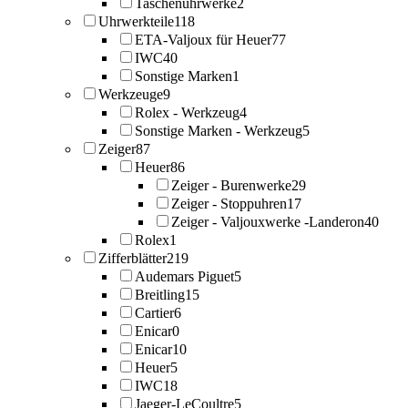
Taschenuhrwerke
2
Uhrwerkteile
118
ETA-Valjoux für Heuer
77
IWC
40
Sonstige Marken
1
Werkzeuge
9
Rolex - Werkzeug
4
Sonstige Marken - Werkzeug
5
Zeiger
87
Heuer
86
Zeiger - Burenwerke
29
Zeiger - Stoppuhren
17
Zeiger - Valjouxwerke -Landeron
40
Rolex
1
Zifferblätter
219
Audemars Piguet
5
Breitling
15
Cartier
6
Enicar
0
Enicar
10
Heuer
5
IWC
18
Jaeger-LeCoultre
5