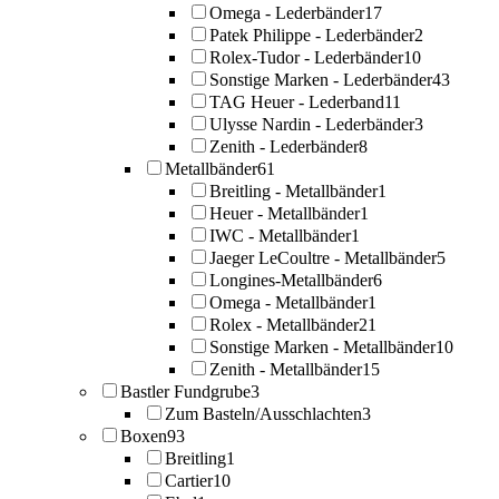
Omega - Lederbänder
17
Patek Philippe - Lederbänder
2
Rolex-Tudor - Lederbänder
10
Sonstige Marken - Lederbänder
43
TAG Heuer - Lederband
11
Ulysse Nardin - Lederbänder
3
Zenith - Lederbänder
8
Metallbänder
61
Breitling - Metallbänder
1
Heuer - Metallbänder
1
IWC - Metallbänder
1
Jaeger LeCoultre - Metallbänder
5
Longines-Metallbänder
6
Omega - Metallbänder
1
Rolex - Metallbänder
21
Sonstige Marken - Metallbänder
10
Zenith - Metallbänder
15
Bastler Fundgrube
3
Zum Basteln/Ausschlachten
3
Boxen
93
Breitling
1
Cartier
10