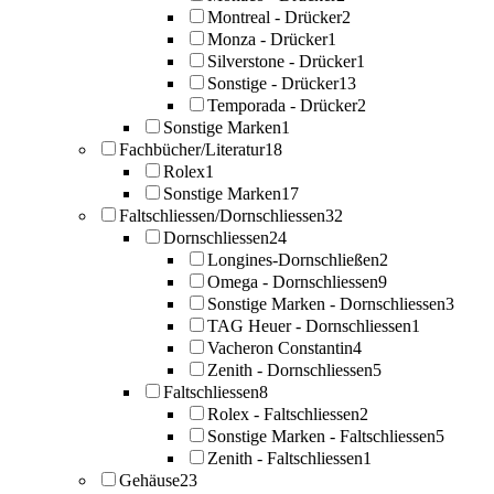
Montreal - Drücker
2
Monza - Drücker
1
Silverstone - Drücker
1
Sonstige - Drücker
13
Temporada - Drücker
2
Sonstige Marken
1
Fachbücher/Literatur
18
Rolex
1
Sonstige Marken
17
Faltschliessen/Dornschliessen
32
Dornschliessen
24
Longines-Dornschließen
2
Omega - Dornschliessen
9
Sonstige Marken - Dornschliessen
3
TAG Heuer - Dornschliessen
1
Vacheron Constantin
4
Zenith - Dornschliessen
5
Faltschliessen
8
Rolex - Faltschliessen
2
Sonstige Marken - Faltschliessen
5
Zenith - Faltschliessen
1
Gehäuse
23