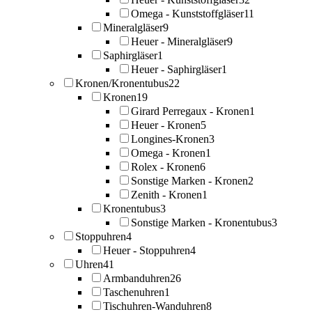
Omega - Kunststoffgläser
11
Mineralgläser
9
Heuer - Mineralgläser
9
Saphirgläser
1
Heuer - Saphirgläser
1
Kronen/Kronentubus
22
Kronen
19
Girard Perregaux - Kronen
1
Heuer - Kronen
5
Longines-Kronen
3
Omega - Kronen
1
Rolex - Kronen
6
Sonstige Marken - Kronen
2
Zenith - Kronen
1
Kronentubus
3
Sonstige Marken - Kronentubus
3
Stoppuhren
4
Heuer - Stoppuhren
4
Uhren
41
Armbanduhren
26
Taschenuhren
1
Tischuhren-Wanduhren
8