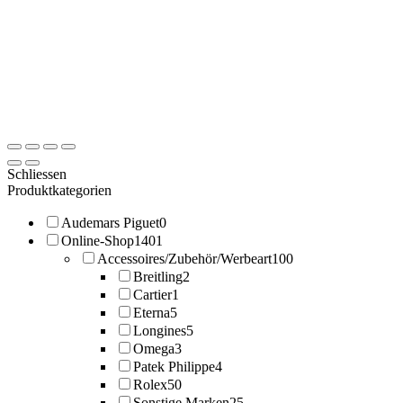
Schliessen
Produktkategorien
Audemars Piguet
0
Online-Shop
1401
Accessoires/Zubehör/Werbeart
100
Breitling
2
Cartier
1
Eterna
5
Longines
5
Omega
3
Patek Philippe
4
Rolex
50
Sonstige Marken
25