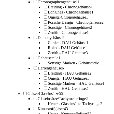
Chronographengehäuse
11
Breitling - Chronogehäuse
4
Longines - Chronogehäuse
1
Omega-Chronogehäuse
1
Porsche Design - Chronogehäuse
2
Sonstige - Chronogehäuse
2
Zenith - Chronogehäuse
1
Damengehäuse
5
Cartier - DAU Gehäuse
1
Rolex - DAU Gehäuse
1
Zenith - DAU Gehäuse
3
Gehäuseteile
1
Sonstige Marken - Gehäuseteile
1
Herrengehäuse
6
Breitling - HAU Gehäuse
2
Omega - HAU Gehäuse
1
Sonstige Marken - HAU Gehäuse
1
Zenith - HAU Gehäuse
2
Gläser/Glaseinsätze
55
Glaseinsätze/Tachymeterringe
2
Heuer - Glaseinsätze Tachyringe
2
Kunststoffgläser
43
Heuer - Kunststoffgläser
32