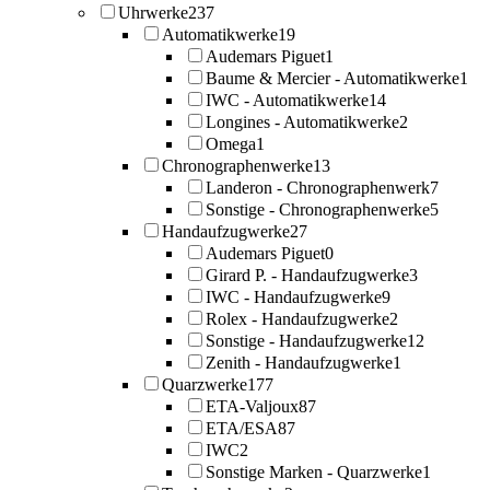
Uhrwerke
237
Automatikwerke
19
Audemars Piguet
1
Baume & Mercier - Automatikwerke
1
IWC - Automatikwerke
14
Longines - Automatikwerke
2
Omega
1
Chronographenwerke
13
Landeron - Chronographenwerk
7
Sonstige - Chronographenwerke
5
Handaufzugwerke
27
Audemars Piguet
0
Girard P. - Handaufzugwerke
3
IWC - Handaufzugwerke
9
Rolex - Handaufzugwerke
2
Sonstige - Handaufzugwerke
12
Zenith - Handaufzugwerke
1
Quarzwerke
177
ETA-Valjoux
87
ETA/ESA
87
IWC
2
Sonstige Marken - Quarzwerke
1