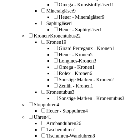
Omega - Kunststoffgläser
11
Mineralgläser
9
Heuer - Mineralgläser
9
Saphirgläser
1
Heuer - Saphirgläser
1
Kronen/Kronentubus
22
Kronen
19
Girard Perregaux - Kronen
1
Heuer - Kronen
5
Longines-Kronen
3
Omega - Kronen
1
Rolex - Kronen
6
Sonstige Marken - Kronen
2
Zenith - Kronen
1
Kronentubus
3
Sonstige Marken - Kronentubus
3
Stoppuhren
4
Heuer - Stoppuhren
4
Uhren
41
Armbanduhren
26
Taschenuhren
1
Tischuhren-Wanduhren
8