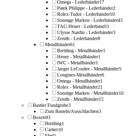
Omega - Lederbänder
17
Patek Philippe - Lederbänder
2
Rolex-Tudor - Lederbänder
10
Sonstige Marken - Lederbänder
43
TAG Heuer - Lederband
11
Ulysse Nardin - Lederbänder
3
Zenith - Lederbänder
8
Metallbänder
61
Breitling - Metallbänder
1
Heuer - Metallbänder
1
IWC - Metallbänder
1
Jaeger LeCoultre - Metallbänder
5
Longines-Metallbänder
6
Omega - Metallbänder
1
Rolex - Metallbänder
21
Sonstige Marken - Metallbänder
10
Zenith - Metallbänder
15
Bastler Fundgrube
3
Zum Basteln/Ausschlachten
3
Boxen
93
Breitling
1
Cartier
10
Ebel
1