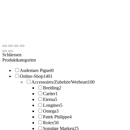
Schliessen
Produktkategorien
Audemars Piguet
0
Online-Shop
1401
Accessoires/Zubehör/Werbeart
100
Breitling
2
Cartier
1
Eterna
5
Longines
5
Omega
3
Patek Philippe
4
Rolex
50
Sonstige Marken
25