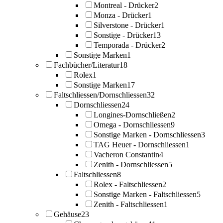
Montreal - Drücker
2
Monza - Drücker
1
Silverstone - Drücker
1
Sonstige - Drücker
13
Temporada - Drücker
2
Sonstige Marken
1
Fachbücher/Literatur
18
Rolex
1
Sonstige Marken
17
Faltschliessen/Dornschliessen
32
Dornschliessen
24
Longines-Dornschließen
2
Omega - Dornschliessen
9
Sonstige Marken - Dornschliessen
3
TAG Heuer - Dornschliessen
1
Vacheron Constantin
4
Zenith - Dornschliessen
5
Faltschliessen
8
Rolex - Faltschliessen
2
Sonstige Marken - Faltschliessen
5
Zenith - Faltschliessen
1
Gehäuse
23