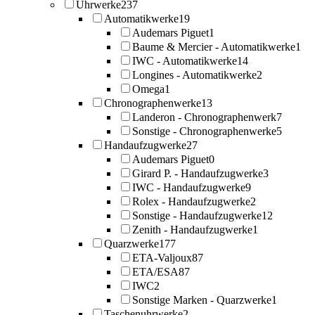
Uhrwerke
237
Automatikwerke
19
Audemars Piguet
1
Baume & Mercier - Automatikwerke
1
IWC - Automatikwerke
14
Longines - Automatikwerke
2
Omega
1
Chronographenwerke
13
Landeron - Chronographenwerk
7
Sonstige - Chronographenwerke
5
Handaufzugwerke
27
Audemars Piguet
0
Girard P. - Handaufzugwerke
3
IWC - Handaufzugwerke
9
Rolex - Handaufzugwerke
2
Sonstige - Handaufzugwerke
12
Zenith - Handaufzugwerke
1
Quarzwerke
177
ETA-Valjoux
87
ETA/ESA
87
IWC
2
Sonstige Marken - Quarzwerke
1
Taschenuhrwerke
2