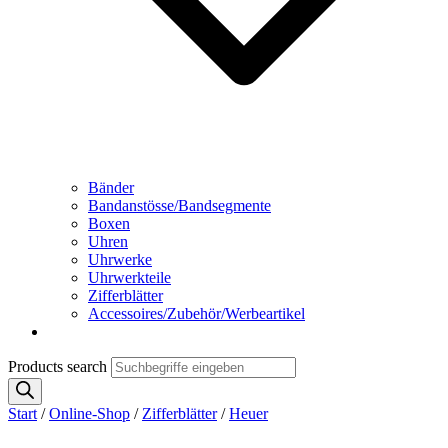
Bänder
Bandanstösse/Bandsegmente
Boxen
Uhren
Uhrwerke
Uhrwerkteile
Zifferblätter
Accessoires/Zubehör/Werbeartikel
Products search
Start
/
Online-Shop
/
Zifferblätter
/
Heuer