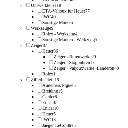
Uhrwerkteile
118
ETA-Valjoux für Heuer
77
IWC
40
Sonstige Marken
1
Werkzeuge
9
Rolex - Werkzeug
4
Sonstige Marken - Werkzeug
5
Zeiger
87
Heuer
86
Zeiger - Burenwerke
29
Zeiger - Stoppuhren
17
Zeiger - Valjouxwerke -Landeron
40
Rolex
1
Zifferblätter
219
Audemars Piguet
5
Breitling
15
Cartier
6
Enicar
0
Enicar
10
Heuer
5
IWC
18
Jaeger-LeCoultre
5