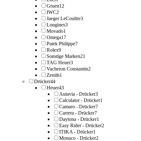
Gruen
12
IWC
2
Jaeger LeCoultre
3
Longines
3
Movado
1
Omega
17
Patek Philippe
7
Rolex
9
Sonstige Marken
21
TAG Heuer
3
Vacheron Constantin
2
Zenith
1
Drücker
44
Heuer
43
Autavia - Drücker
3
Calculator - Drücker
1
Camaro - Drücker
7
Carrera - Drücker
7
Daytona - Drücker
1
Easy Rider - Drücker
2
ITIKA - Drücker
1
Monaco - Drücker
2