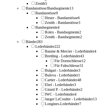
Zenith
5
Bandanstösse/Bandsegmente
13
Bandanstösse
9
Heuer - Bandanstösse
6
Zenith - Bandanstösse
3
Bandsegmente
4
Rolex - Bandsegmente
2
Zenith - Bandsegmente
2
Bänder
283
Lederbänder
222
Baume & Mercier - Lederbänder
4
Breitling - Lederbänder
43
Für Dornschliesse
12
Für Faltschliesse
31
Bulgari - Lederbänder
3
Bulova - Lederbänder
1
Cartier - Lederbänder
48
Ebel - Lederbänder
3
Girard P. - Lederbänder
2
IWC - Lederbänder
4
Jaeger LeCoultre - Lederbänder
13
Longines-Lederbänder
7