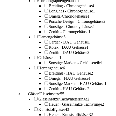
Chronographengehäuse
11
Breitling - Chronogehäuse
4
Longines - Chronogehäuse
1
Omega-Chronogehäuse
1
Porsche Design - Chronogehäuse
2
Sonstige - Chronogehäuse
2
Zenith - Chronogehäuse
1
Damengehäuse
5
Cartier - DAU Gehäuse
1
Rolex - DAU Gehäuse
1
Zenith - DAU Gehäuse
3
Gehäuseteile
1
Sonstige Marken - Gehäuseteile
1
Herrengehäuse
6
Breitling - HAU Gehäuse
2
Omega - HAU Gehäuse
1
Sonstige Marken - HAU Gehäuse
1
Zenith - HAU Gehäuse
2
Gläser/Glaseinsätze
55
Glaseinsätze/Tachymeterringe
2
Heuer - Glaseinsätze Tachyringe
2
Kunststoffgläser
43
Heuer - Kunststoffgläser
32