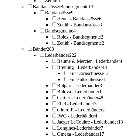
Zenith
5
Bandanstösse/Bandsegmente
13
Bandanstösse
9
Heuer - Bandanstösse
6
Zenith - Bandanstösse
3
Bandsegmente
4
Rolex - Bandsegmente
2
Zenith - Bandsegmente
2
Bänder
283
Lederbänder
222
Baume & Mercier - Lederbänder
4
Breitling - Lederbänder
43
Für Dornschliesse
12
Für Faltschliesse
31
Bulgari - Lederbänder
3
Bulova - Lederbänder
1
Cartier - Lederbänder
48
Ebel - Lederbänder
3
Girard P. - Lederbänder
2
IWC - Lederbänder
4
Jaeger LeCoultre - Lederbänder
13
Longines-Lederbänder
7
Omega - Lederbänder
17