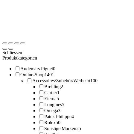
Schliessen
Produktkategorien
Audemars Piguet
0
Online-Shop
1401
Accessoires/Zubehör/Werbeart
100
Breitling
2
Cartier
1
Eterna
5
Longines
5
Omega
3
Patek Philippe
4
Rolex
50
Sonstige Marken
25