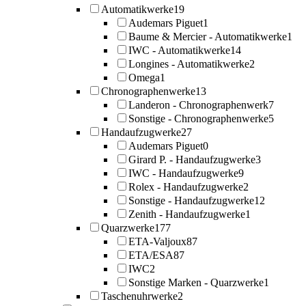
Automatikwerke
19
Audemars Piguet
1
Baume & Mercier - Automatikwerke
1
IWC - Automatikwerke
14
Longines - Automatikwerke
2
Omega
1
Chronographenwerke
13
Landeron - Chronographenwerk
7
Sonstige - Chronographenwerke
5
Handaufzugwerke
27
Audemars Piguet
0
Girard P. - Handaufzugwerke
3
IWC - Handaufzugwerke
9
Rolex - Handaufzugwerke
2
Sonstige - Handaufzugwerke
12
Zenith - Handaufzugwerke
1
Quarzwerke
177
ETA-Valjoux
87
ETA/ESA
87
IWC
2
Sonstige Marken - Quarzwerke
1
Taschenuhrwerke
2