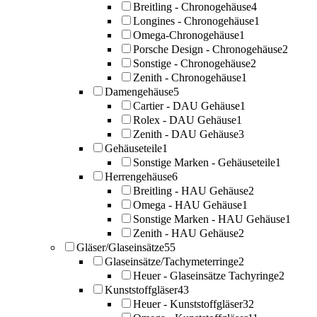
Breitling - Chronogehäuse
4
Longines - Chronogehäuse
1
Omega-Chronogehäuse
1
Porsche Design - Chronogehäuse
2
Sonstige - Chronogehäuse
2
Zenith - Chronogehäuse
1
Damengehäuse
5
Cartier - DAU Gehäuse
1
Rolex - DAU Gehäuse
1
Zenith - DAU Gehäuse
3
Gehäuseteile
1
Sonstige Marken - Gehäuseteile
1
Herrengehäuse
6
Breitling - HAU Gehäuse
2
Omega - HAU Gehäuse
1
Sonstige Marken - HAU Gehäuse
1
Zenith - HAU Gehäuse
2
Gläser/Glaseinsätze
55
Glaseinsätze/Tachymeterringe
2
Heuer - Glaseinsätze Tachyringe
2
Kunststoffgläser
43
Heuer - Kunststoffgläser
32