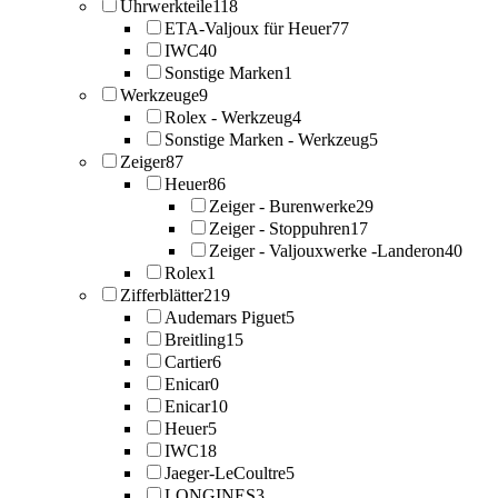
Uhrwerkteile
118
ETA-Valjoux für Heuer
77
IWC
40
Sonstige Marken
1
Werkzeuge
9
Rolex - Werkzeug
4
Sonstige Marken - Werkzeug
5
Zeiger
87
Heuer
86
Zeiger - Burenwerke
29
Zeiger - Stoppuhren
17
Zeiger - Valjouxwerke -Landeron
40
Rolex
1
Zifferblätter
219
Audemars Piguet
5
Breitling
15
Cartier
6
Enicar
0
Enicar
10
Heuer
5
IWC
18
Jaeger-LeCoultre
5
LONGINES
3