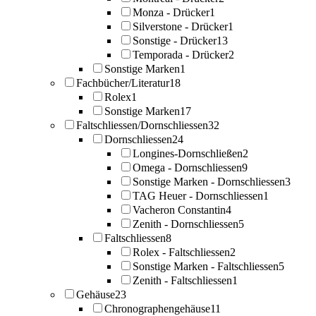
Monza - Drücker
1
Silverstone - Drücker
1
Sonstige - Drücker
13
Temporada - Drücker
2
Sonstige Marken
1
Fachbücher/Literatur
18
Rolex
1
Sonstige Marken
17
Faltschliessen/Dornschliessen
32
Dornschliessen
24
Longines-Dornschließen
2
Omega - Dornschliessen
9
Sonstige Marken - Dornschliessen
3
TAG Heuer - Dornschliessen
1
Vacheron Constantin
4
Zenith - Dornschliessen
5
Faltschliessen
8
Rolex - Faltschliessen
2
Sonstige Marken - Faltschliessen
5
Zenith - Faltschliessen
1
Gehäuse
23
Chronographengehäuse
11