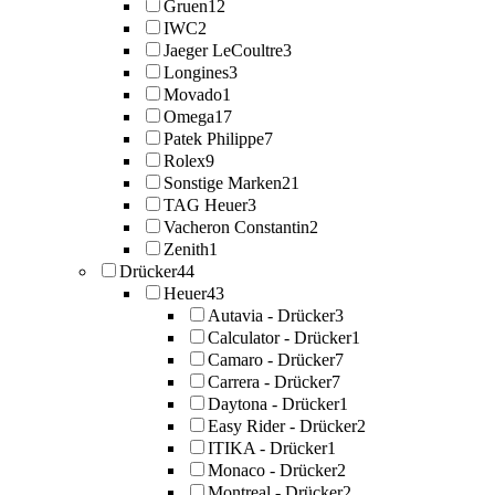
Gruen
12
IWC
2
Jaeger LeCoultre
3
Longines
3
Movado
1
Omega
17
Patek Philippe
7
Rolex
9
Sonstige Marken
21
TAG Heuer
3
Vacheron Constantin
2
Zenith
1
Drücker
44
Heuer
43
Autavia - Drücker
3
Calculator - Drücker
1
Camaro - Drücker
7
Carrera - Drücker
7
Daytona - Drücker
1
Easy Rider - Drücker
2
ITIKA - Drücker
1
Monaco - Drücker
2
Montreal - Drücker
2