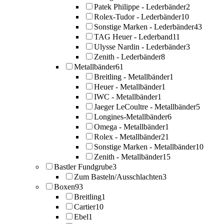
Patek Philippe - Lederbänder
2
Rolex-Tudor - Lederbänder
10
Sonstige Marken - Lederbänder
43
TAG Heuer - Lederband
11
Ulysse Nardin - Lederbänder
3
Zenith - Lederbänder
8
Metallbänder
61
Breitling - Metallbänder
1
Heuer - Metallbänder
1
IWC - Metallbänder
1
Jaeger LeCoultre - Metallbänder
5
Longines-Metallbänder
6
Omega - Metallbänder
1
Rolex - Metallbänder
21
Sonstige Marken - Metallbänder
10
Zenith - Metallbänder
15
Bastler Fundgrube
3
Zum Basteln/Ausschlachten
3
Boxen
93
Breitling
1
Cartier
10
Ebel
1