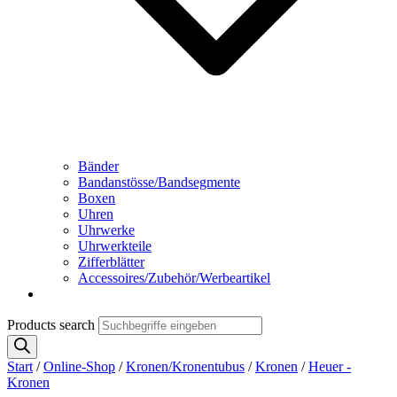
Bänder
Bandanstösse/Bandsegmente
Boxen
Uhren
Uhrwerke
Uhrwerkteile
Zifferblätter
Accessoires/Zubehör/Werbeartikel
Products search
Start
/
Online-Shop
/
Kronen/Kronentubus
/
Kronen
/
Heuer -
Kronen