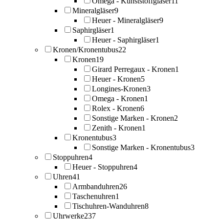
Omega - Kunststoffgläser
11
Mineralgläser
9
Heuer - Mineralgläser
9
Saphirgläser
1
Heuer - Saphirgläser
1
Kronen/Kronentubus
22
Kronen
19
Girard Perregaux - Kronen
1
Heuer - Kronen
5
Longines-Kronen
3
Omega - Kronen
1
Rolex - Kronen
6
Sonstige Marken - Kronen
2
Zenith - Kronen
1
Kronentubus
3
Sonstige Marken - Kronentubus
3
Stoppuhren
4
Heuer - Stoppuhren
4
Uhren
41
Armbanduhren
26
Taschenuhren
1
Tischuhren-Wanduhren
8
Uhrwerke
237