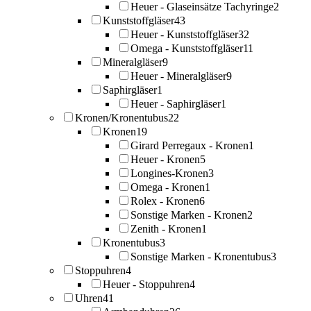
Heuer - Glaseinsätze Tachyringe
2
Kunststoffgläser
43
Heuer - Kunststoffgläser
32
Omega - Kunststoffgläser
11
Mineralgläser
9
Heuer - Mineralgläser
9
Saphirgläser
1
Heuer - Saphirgläser
1
Kronen/Kronentubus
22
Kronen
19
Girard Perregaux - Kronen
1
Heuer - Kronen
5
Longines-Kronen
3
Omega - Kronen
1
Rolex - Kronen
6
Sonstige Marken - Kronen
2
Zenith - Kronen
1
Kronentubus
3
Sonstige Marken - Kronentubus
3
Stoppuhren
4
Heuer - Stoppuhren
4
Uhren
41