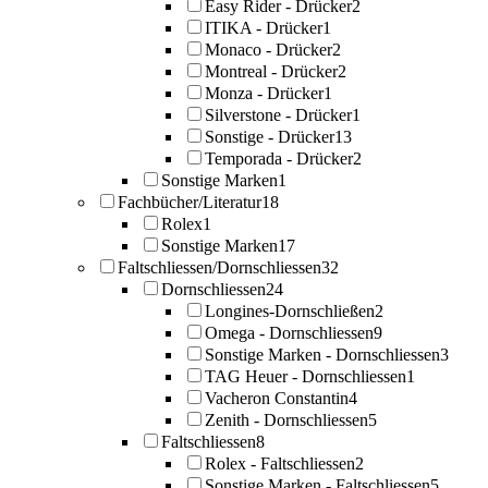
Easy Rider - Drücker
2
ITIKA - Drücker
1
Monaco - Drücker
2
Montreal - Drücker
2
Monza - Drücker
1
Silverstone - Drücker
1
Sonstige - Drücker
13
Temporada - Drücker
2
Sonstige Marken
1
Fachbücher/Literatur
18
Rolex
1
Sonstige Marken
17
Faltschliessen/Dornschliessen
32
Dornschliessen
24
Longines-Dornschließen
2
Omega - Dornschliessen
9
Sonstige Marken - Dornschliessen
3
TAG Heuer - Dornschliessen
1
Vacheron Constantin
4
Zenith - Dornschliessen
5
Faltschliessen
8
Rolex - Faltschliessen
2
Sonstige Marken - Faltschliessen
5