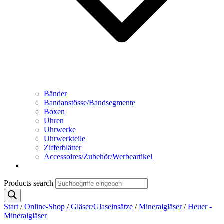
Bänder
Bandanstösse/Bandsegmente
Boxen
Uhren
Uhrwerke
Uhrwerkteile
Zifferblätter
Accessoires/Zubehör/Werbeartikel
Products search
Start
/
Online-Shop
/
Gläser/Glaseinsätze
/
Mineralgläser
/
Heuer -
Mineralgläser