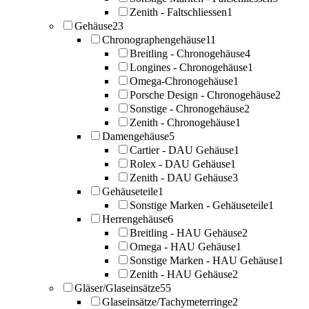
Zenith - Faltschliessen
1
Gehäuse
23
Chronographengehäuse
11
Breitling - Chronogehäuse
4
Longines - Chronogehäuse
1
Omega-Chronogehäuse
1
Porsche Design - Chronogehäuse
2
Sonstige - Chronogehäuse
2
Zenith - Chronogehäuse
1
Damengehäuse
5
Cartier - DAU Gehäuse
1
Rolex - DAU Gehäuse
1
Zenith - DAU Gehäuse
3
Gehäuseteile
1
Sonstige Marken - Gehäuseteile
1
Herrengehäuse
6
Breitling - HAU Gehäuse
2
Omega - HAU Gehäuse
1
Sonstige Marken - HAU Gehäuse
1
Zenith - HAU Gehäuse
2
Gläser/Glaseinsätze
55
Glaseinsätze/Tachymeterringe
2