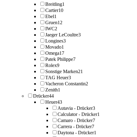
Breitling
1
Cartier
10
Ebel
1
Gruen
12
IWC
2
Jaeger LeCoultre
3
Longines
3
Movado
1
Omega
17
Patek Philippe
7
Rolex
9
Sonstige Marken
21
TAG Heuer
3
Vacheron Constantin
2
Zenith
1
Drücker
44
Heuer
43
Autavia - Drücker
3
Calculator - Drücker
1
Camaro - Drücker
7
Carrera - Drücker
7
Daytona - Drücker
1