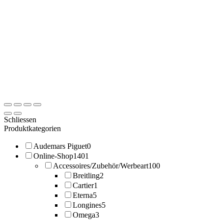
Schliessen
Produktkategorien
Audemars Piguet
0
Online-Shop
1401
Accessoires/Zubehör/Werbeart
100
Breitling
2
Cartier
1
Eterna
5
Longines
5
Omega
3