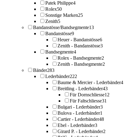
Patek Philippe
4
Rolex
50
Sonstige Marken
25
Zenith
5
Bandanstösse/Bandsegmente
13
Bandanstösse
9
Heuer - Bandanstösse
6
Zenith - Bandanstösse
3
Bandsegmente
4
Rolex - Bandsegmente
2
Zenith - Bandsegmente
2
Bänder
283
Lederbänder
222
Baume & Mercier - Lederbänder
4
Breitling - Lederbänder
43
Für Dornschliesse
12
Für Faltschliesse
31
Bulgari - Lederbänder
3
Bulova - Lederbänder
1
Cartier - Lederbänder
48
Ebel - Lederbänder
3
Girard P. - Lederbänder
2