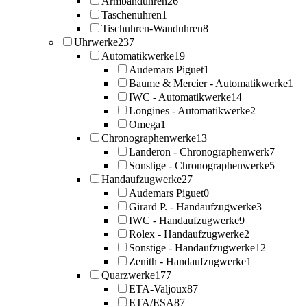
Armbanduhren
26
Taschenuhren
1
Tischuhren-Wanduhren
8
Uhrwerke
237
Automatikwerke
19
Audemars Piguet
1
Baume & Mercier - Automatikwerke
1
IWC - Automatikwerke
14
Longines - Automatikwerke
2
Omega
1
Chronographenwerke
13
Landeron - Chronographenwerk
7
Sonstige - Chronographenwerke
5
Handaufzugwerke
27
Audemars Piguet
0
Girard P. - Handaufzugwerke
3
IWC - Handaufzugwerke
9
Rolex - Handaufzugwerke
2
Sonstige - Handaufzugwerke
12
Zenith - Handaufzugwerke
1
Quarzwerke
177
ETA-Valjoux
87
ETA/ESA
87