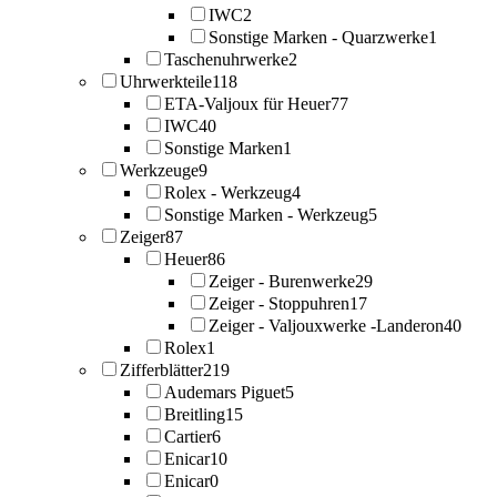
IWC
2
Sonstige Marken - Quarzwerke
1
Taschenuhrwerke
2
Uhrwerkteile
118
ETA-Valjoux für Heuer
77
IWC
40
Sonstige Marken
1
Werkzeuge
9
Rolex - Werkzeug
4
Sonstige Marken - Werkzeug
5
Zeiger
87
Heuer
86
Zeiger - Burenwerke
29
Zeiger - Stoppuhren
17
Zeiger - Valjouxwerke -Landeron
40
Rolex
1
Zifferblätter
219
Audemars Piguet
5
Breitling
15
Cartier
6
Enicar
10
Enicar
0