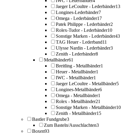
IWC - Lederbänder
4
Jaeger LeCoultre - Lederbänder
13
Longines-Lederbänder
7
Omega - Lederbänder
17
Patek Philippe - Lederbänder
2
Rolex-Tudor - Lederbänder
10
Sonstige Marken - Lederbänder
43
TAG Heuer - Lederband
11
Ulysse Nardin - Lederbänder
3
Zenith - Lederbänder
8
Metallbänder
61
Breitling - Metallbänder
1
Heuer - Metallbänder
1
IWC - Metallbänder
1
Jaeger LeCoultre - Metallbänder
5
Longines-Metallbänder
6
Omega - Metallbänder
1
Rolex - Metallbänder
21
Sonstige Marken - Metallbänder
10
Zenith - Metallbänder
15
Bastler Fundgrube
3
Zum Basteln/Ausschlachten
3
Boxen
93