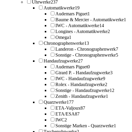
Uhrwerke
237
Automatikwerke
19
Audemars Piguet
1
Baume & Mercier - Automatikwerke
1
IWC - Automatikwerke
14
Longines - Automatikwerke
2
Omega
1
Chronographenwerke
13
Landeron - Chronographenwerk
7
Sonstige - Chronographenwerke
5
Handaufzugwerke
27
Audemars Piguet
0
Girard P. - Handaufzugwerke
3
IWC - Handaufzugwerke
9
Rolex - Handaufzugwerke
2
Sonstige - Handaufzugwerke
12
Zenith - Handaufzugwerke
1
Quarzwerke
177
ETA-Valjoux
87
ETA/ESA
87
IWC
2
Sonstige Marken - Quarzwerke
1
Taschenuhrwerke
2