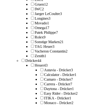
Gruen
12
IWC
2
Jaeger LeCoultre
3
Longines
3
Movado
1
Omega
17
Patek Philippe
7
Rolex
9
Sonstige Marken
21
TAG Heuer
3
Vacheron Constantin
2
Zenith
1
Drücker
44
Heuer
43
Autavia - Drücker
3
Calculator - Drücker
1
Camaro - Drücker
7
Carrera - Drücker
7
Daytona - Drücker
1
Easy Rider - Drücker
2
ITIKA - Drücker
1
Monaco - Drücker
2