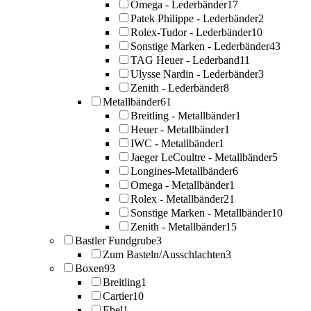
Omega - Lederbänder
17
Patek Philippe - Lederbänder
2
Rolex-Tudor - Lederbänder
10
Sonstige Marken - Lederbänder
43
TAG Heuer - Lederband
11
Ulysse Nardin - Lederbänder
3
Zenith - Lederbänder
8
Metallbänder
61
Breitling - Metallbänder
1
Heuer - Metallbänder
1
IWC - Metallbänder
1
Jaeger LeCoultre - Metallbänder
5
Longines-Metallbänder
6
Omega - Metallbänder
1
Rolex - Metallbänder
21
Sonstige Marken - Metallbänder
10
Zenith - Metallbänder
15
Bastler Fundgrube
3
Zum Basteln/Ausschlachten
3
Boxen
93
Breitling
1
Cartier
10
Ebel
1