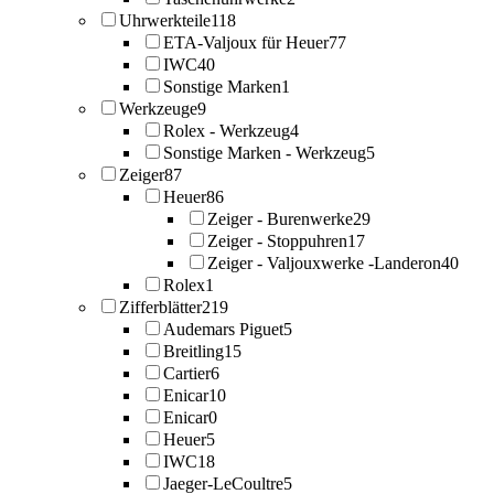
Uhrwerkteile
118
ETA-Valjoux für Heuer
77
IWC
40
Sonstige Marken
1
Werkzeuge
9
Rolex - Werkzeug
4
Sonstige Marken - Werkzeug
5
Zeiger
87
Heuer
86
Zeiger - Burenwerke
29
Zeiger - Stoppuhren
17
Zeiger - Valjouxwerke -Landeron
40
Rolex
1
Zifferblätter
219
Audemars Piguet
5
Breitling
15
Cartier
6
Enicar
10
Enicar
0
Heuer
5
IWC
18
Jaeger-LeCoultre
5