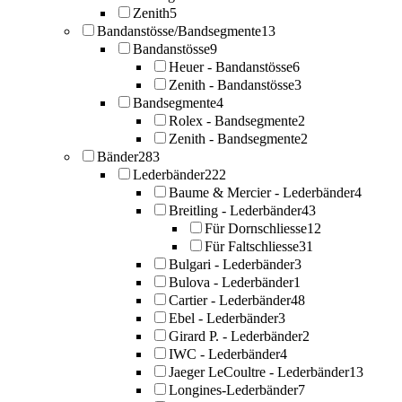
Zenith
5
Bandanstösse/Bandsegmente
13
Bandanstösse
9
Heuer - Bandanstösse
6
Zenith - Bandanstösse
3
Bandsegmente
4
Rolex - Bandsegmente
2
Zenith - Bandsegmente
2
Bänder
283
Lederbänder
222
Baume & Mercier - Lederbänder
4
Breitling - Lederbänder
43
Für Dornschliesse
12
Für Faltschliesse
31
Bulgari - Lederbänder
3
Bulova - Lederbänder
1
Cartier - Lederbänder
48
Ebel - Lederbänder
3
Girard P. - Lederbänder
2
IWC - Lederbänder
4
Jaeger LeCoultre - Lederbänder
13
Longines-Lederbänder
7