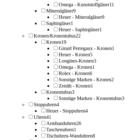
Omega - Kunststoffgläser
11
Mineralgläser
9
Heuer - Mineralgläser
9
Saphirgläser
1
Heuer - Saphirgläser
1
Kronen/Kronentubus
22
Kronen
19
Girard Perregaux - Kronen
1
Heuer - Kronen
5
Longines-Kronen
3
Omega - Kronen
1
Rolex - Kronen
6
Sonstige Marken - Kronen
2
Zenith - Kronen
1
Kronentubus
3
Sonstige Marken - Kronentubus
3
Stoppuhren
4
Heuer - Stoppuhren
4
Uhren
41
Armbanduhren
26
Taschenuhren
1
Tischuhren-Wanduhren
8