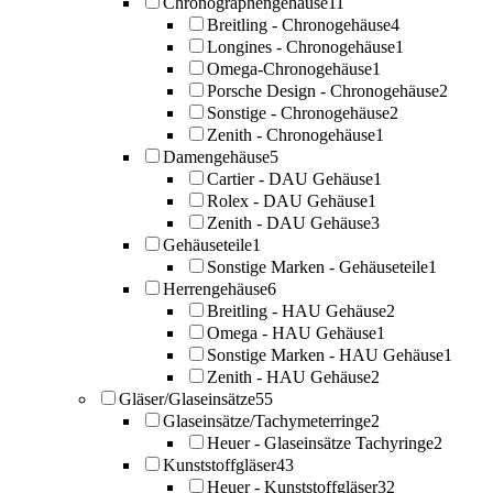
Chronographengehäuse
11
Breitling - Chronogehäuse
4
Longines - Chronogehäuse
1
Omega-Chronogehäuse
1
Porsche Design - Chronogehäuse
2
Sonstige - Chronogehäuse
2
Zenith - Chronogehäuse
1
Damengehäuse
5
Cartier - DAU Gehäuse
1
Rolex - DAU Gehäuse
1
Zenith - DAU Gehäuse
3
Gehäuseteile
1
Sonstige Marken - Gehäuseteile
1
Herrengehäuse
6
Breitling - HAU Gehäuse
2
Omega - HAU Gehäuse
1
Sonstige Marken - HAU Gehäuse
1
Zenith - HAU Gehäuse
2
Gläser/Glaseinsätze
55
Glaseinsätze/Tachymeterringe
2
Heuer - Glaseinsätze Tachyringe
2
Kunststoffgläser
43
Heuer - Kunststoffgläser
32