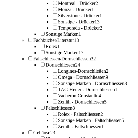
Montreal - Drücker
2
Monza - Drücker
1
Silverstone - Drücker
1
Sonstige - Drücker
13
Temporada - Drücker
2
Sonstige Marken
1
Fachbücher/Literatur
18
Rolex
1
Sonstige Marken
17
Faltschliessen/Dornschliessen
32
Dornschliessen
24
Longines-Dornschließen
2
Omega - Dornschliessen
9
Sonstige Marken - Dornschliessen
3
TAG Heuer - Dornschliessen
1
Vacheron Constantin
4
Zenith - Dornschliessen
5
Faltschliessen
8
Rolex - Faltschliessen
2
Sonstige Marken - Faltschliessen
5
Zenith - Faltschliessen
1
Gehäuse
23