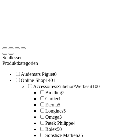
Schliessen
Produktkategorien
Audemars Piguet
0
Online-Shop
1401
Accessoires/Zubehör/Werbeart
100
Breitling
2
Cartier
1
Eterna
5
Longines
5
Omega
3
Patek Philippe
4
Rolex
50
Sonstige Marken
25