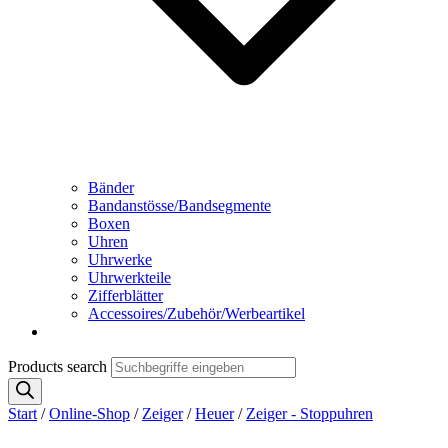
Bänder
Bandanstösse/Bandsegmente
Boxen
Uhren
Uhrwerke
Uhrwerkteile
Zifferblätter
Accessoires/Zubehör/Werbeartikel
Products search
Start
/
Online-Shop
/
Zeiger
/
Heuer
/
Zeiger - Stoppuhren