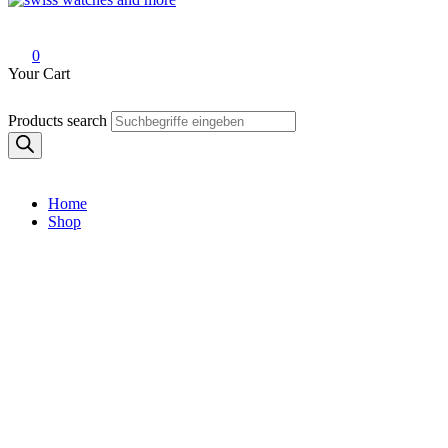
Swiss Watches and More
0
Your Cart
Products search
Home
Shop