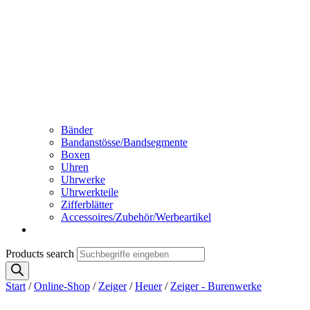
Bänder
Bandanstösse/Bandsegmente
Boxen
Uhren
Uhrwerke
Uhrwerkteile
Zifferblätter
Accessoires/Zubehör/Werbeartikel
Products search
Start
/
Online-Shop
/
Zeiger
/
Heuer
/
Zeiger - Burenwerke