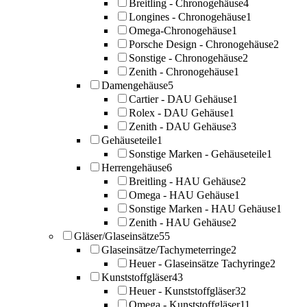
Breitling - Chronogehäuse
4
Longines - Chronogehäuse
1
Omega-Chronogehäuse
1
Porsche Design - Chronogehäuse
2
Sonstige - Chronogehäuse
2
Zenith - Chronogehäuse
1
Damengehäuse
5
Cartier - DAU Gehäuse
1
Rolex - DAU Gehäuse
1
Zenith - DAU Gehäuse
3
Gehäuseteile
1
Sonstige Marken - Gehäuseteile
1
Herrengehäuse
6
Breitling - HAU Gehäuse
2
Omega - HAU Gehäuse
1
Sonstige Marken - HAU Gehäuse
1
Zenith - HAU Gehäuse
2
Gläser/Glaseinsätze
55
Glaseinsätze/Tachymeterringe
2
Heuer - Glaseinsätze Tachyringe
2
Kunststoffgläser
43
Heuer - Kunststoffgläser
32
Omega - Kunststoffgläser
11