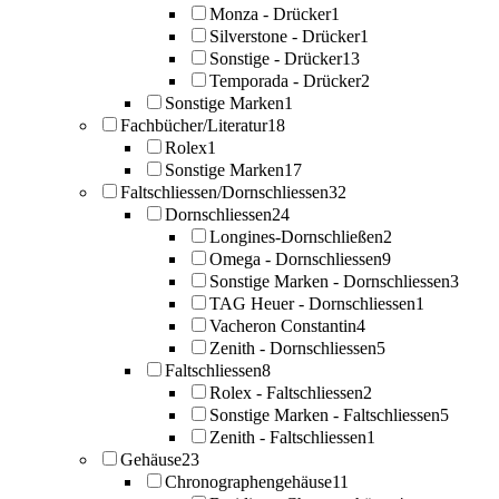
Monza - Drücker
1
Silverstone - Drücker
1
Sonstige - Drücker
13
Temporada - Drücker
2
Sonstige Marken
1
Fachbücher/Literatur
18
Rolex
1
Sonstige Marken
17
Faltschliessen/Dornschliessen
32
Dornschliessen
24
Longines-Dornschließen
2
Omega - Dornschliessen
9
Sonstige Marken - Dornschliessen
3
TAG Heuer - Dornschliessen
1
Vacheron Constantin
4
Zenith - Dornschliessen
5
Faltschliessen
8
Rolex - Faltschliessen
2
Sonstige Marken - Faltschliessen
5
Zenith - Faltschliessen
1
Gehäuse
23
Chronographengehäuse
11