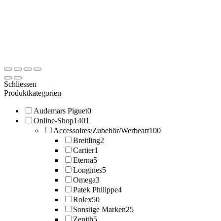
Schliessen
Produktkategorien
Audemars Piguet
0
Online-Shop
1401
Accessoires/Zubehör/Werbeart
100
Breitling
2
Cartier
1
Eterna
5
Longines
5
Omega
3
Patek Philippe
4
Rolex
50
Sonstige Marken
25
Zenith
5