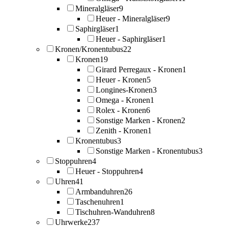
Mineralgläser
9
Heuer - Mineralgläser
9
Saphirgläser
1
Heuer - Saphirgläser
1
Kronen/Kronentubus
22
Kronen
19
Girard Perregaux - Kronen
1
Heuer - Kronen
5
Longines-Kronen
3
Omega - Kronen
1
Rolex - Kronen
6
Sonstige Marken - Kronen
2
Zenith - Kronen
1
Kronentubus
3
Sonstige Marken - Kronentubus
3
Stoppuhren
4
Heuer - Stoppuhren
4
Uhren
41
Armbanduhren
26
Taschenuhren
1
Tischuhren-Wanduhren
8
Uhrwerke
237