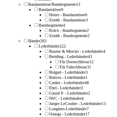
Bandanstösse/Bandsegmente
13
Bandanstösse
9
Heuer - Bandanstösse
6
Zenith - Bandanstösse
3
Bandsegmente
4
Rolex - Bandsegmente
2
Zenith - Bandsegmente
2
Bänder
283
Lederbänder
222
Baume & Mercier - Lederbänder
4
Breitling - Lederbänder
43
Für Dornschliesse
12
Für Faltschliesse
31
Bulgari - Lederbänder
3
Bulova - Lederbänder
1
Cartier - Lederbänder
48
Ebel - Lederbänder
3
Girard P. - Lederbänder
2
IWC - Lederbänder
4
Jaeger LeCoultre - Lederbänder
13
Longines-Lederbänder
7
Omega - Lederbänder
17