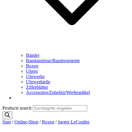
Bänder
Bandanstösse/Bandsegmente
Boxen
Uhren
Uhrwerke
Uhrwerkteile
Zifferblätter
Accessoires/Zubehör/Werbeartikel
Products search
Start
/
Online-Shop
/
Boxen
/
Jaeger LeCoultre