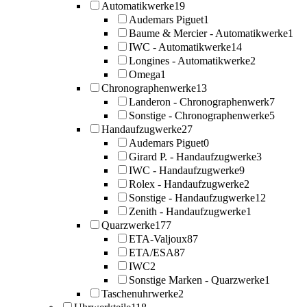
Automatikwerke
19
Audemars Piguet
1
Baume & Mercier - Automatikwerke
1
IWC - Automatikwerke
14
Longines - Automatikwerke
2
Omega
1
Chronographenwerke
13
Landeron - Chronographenwerk
7
Sonstige - Chronographenwerke
5
Handaufzugwerke
27
Audemars Piguet
0
Girard P. - Handaufzugwerke
3
IWC - Handaufzugwerke
9
Rolex - Handaufzugwerke
2
Sonstige - Handaufzugwerke
12
Zenith - Handaufzugwerke
1
Quarzwerke
177
ETA-Valjoux
87
ETA/ESA
87
IWC
2
Sonstige Marken - Quarzwerke
1
Taschenuhrwerke
2