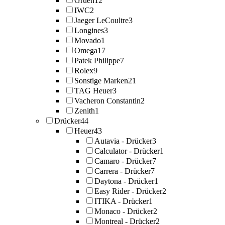
Gruen
12
IWC
2
Jaeger LeCoultre
3
Longines
3
Movado
1
Omega
17
Patek Philippe
7
Rolex
9
Sonstige Marken
21
TAG Heuer
3
Vacheron Constantin
2
Zenith
1
Drücker
44
Heuer
43
Autavia - Drücker
3
Calculator - Drücker
1
Camaro - Drücker
7
Carrera - Drücker
7
Daytona - Drücker
1
Easy Rider - Drücker
2
ITIKA - Drücker
1
Monaco - Drücker
2
Montreal - Drücker
2