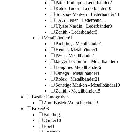
Patek Philippe - Lederbänder
2
Rolex-Tudor - Lederbänder
10
Sonstige Marken - Lederbänder
43
TAG Heuer - Lederband
11
Ulysse Nardin - Lederbänder
3
Zenith - Lederbänder
8
Metallbänder
61
Breitling - Metallbänder
1
Heuer - Metallbänder
1
IWC - Metallbänder
1
Jaeger LeCoultre - Metallbänder
5
Longines-Metallbänder
6
Omega - Metallbänder
1
Rolex - Metallbänder
21
Sonstige Marken - Metallbänder
10
Zenith - Metallbänder
15
Bastler Fundgrube
3
Zum Basteln/Ausschlachten
3
Boxen
93
Breitling
1
Cartier
10
Ebel
1