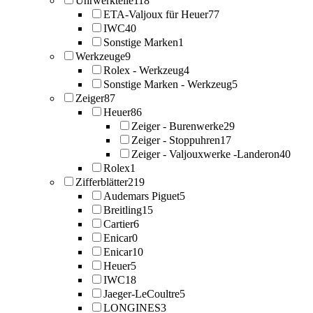
Uhrwerkteile
118
ETA-Valjoux für Heuer
77
IWC
40
Sonstige Marken
1
Werkzeuge
9
Rolex - Werkzeug
4
Sonstige Marken - Werkzeug
5
Zeiger
87
Heuer
86
Zeiger - Burenwerke
29
Zeiger - Stoppuhren
17
Zeiger - Valjouxwerke -Landeron
40
Rolex
1
Zifferblätter
219
Audemars Piguet
5
Breitling
15
Cartier
6
Enicar
0
Enicar
10
Heuer
5
IWC
18
Jaeger-LeCoultre
5
LONGINES
3