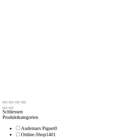
Schliessen
Produktkategorien
Audemars Piguet
0
Online-Shop
1401