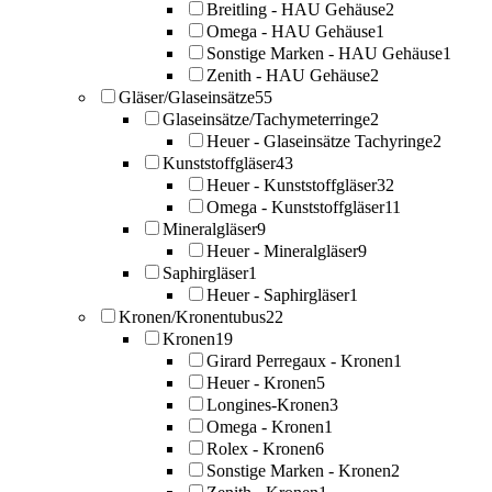
Breitling - HAU Gehäuse
2
Omega - HAU Gehäuse
1
Sonstige Marken - HAU Gehäuse
1
Zenith - HAU Gehäuse
2
Gläser/Glaseinsätze
55
Glaseinsätze/Tachymeterringe
2
Heuer - Glaseinsätze Tachyringe
2
Kunststoffgläser
43
Heuer - Kunststoffgläser
32
Omega - Kunststoffgläser
11
Mineralgläser
9
Heuer - Mineralgläser
9
Saphirgläser
1
Heuer - Saphirgläser
1
Kronen/Kronentubus
22
Kronen
19
Girard Perregaux - Kronen
1
Heuer - Kronen
5
Longines-Kronen
3
Omega - Kronen
1
Rolex - Kronen
6
Sonstige Marken - Kronen
2