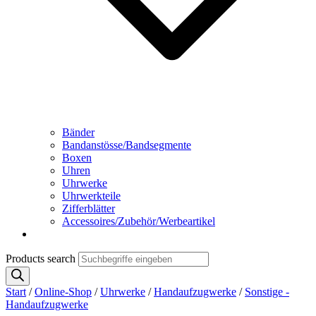
Bänder
Bandanstösse/Bandsegmente
Boxen
Uhren
Uhrwerke
Uhrwerkteile
Zifferblätter
Accessoires/Zubehör/Werbeartikel
Products search
Start
/
Online-Shop
/
Uhrwerke
/
Handaufzugwerke
/
Sonstige -
Handaufzugwerke