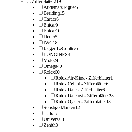
Zifferblätter
219
Audemars Piguet
5
Breitling
15
Cartier
6
Enicar
0
Enicar
10
Heuer
5
IWC
18
Jaeger-LeCoultre
5
LONGINES
3
Mido
24
Omega
40
Rolex
60
Rolex Air-King - Zifferblätter
1
Rolex Cellini - Zifferblätter
6
Rolex Date - Zifferblätter
6
Rolex Datejust - Zifferblätter
28
Rolex Oyster - Zifferblätter
18
Sonstige Marken
12
Tudor
5
Universal
8
Zenith
3