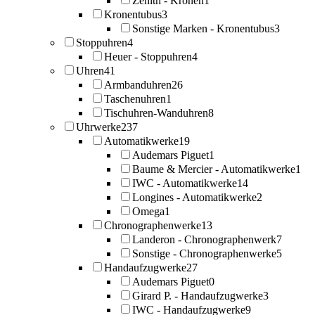
Zenith - Kronen
1
Kronentubus
3
Sonstige Marken - Kronentubus
3
Stoppuhren
4
Heuer - Stoppuhren
4
Uhren
41
Armbanduhren
26
Taschenuhren
1
Tischuhren-Wanduhren
8
Uhrwerke
237
Automatikwerke
19
Audemars Piguet
1
Baume & Mercier - Automatikwerke
1
IWC - Automatikwerke
14
Longines - Automatikwerke
2
Omega
1
Chronographenwerke
13
Landeron - Chronographenwerk
7
Sonstige - Chronographenwerke
5
Handaufzugwerke
27
Audemars Piguet
0
Girard P. - Handaufzugwerke
3
IWC - Handaufzugwerke
9