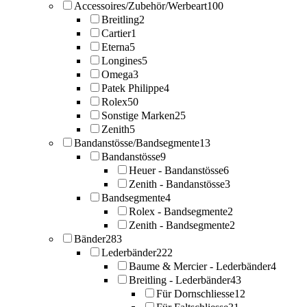
Accessoires/Zubehör/Werbeart
100
Breitling
2
Cartier
1
Eterna
5
Longines
5
Omega
3
Patek Philippe
4
Rolex
50
Sonstige Marken
25
Zenith
5
Bandanstösse/Bandsegmente
13
Bandanstösse
9
Heuer - Bandanstösse
6
Zenith - Bandanstösse
3
Bandsegmente
4
Rolex - Bandsegmente
2
Zenith - Bandsegmente
2
Bänder
283
Lederbänder
222
Baume & Mercier - Lederbänder
4
Breitling - Lederbänder
43
Für Dornschliesse
12