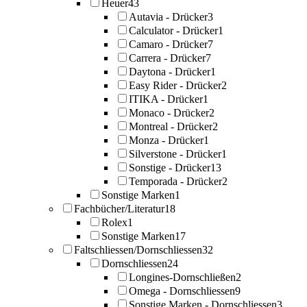
Heuer
43
Autavia - Drücker
3
Calculator - Drücker
1
Camaro - Drücker
7
Carrera - Drücker
7
Daytona - Drücker
1
Easy Rider - Drücker
2
ITIKA - Drücker
1
Monaco - Drücker
2
Montreal - Drücker
2
Monza - Drücker
1
Silverstone - Drücker
1
Sonstige - Drücker
13
Temporada - Drücker
2
Sonstige Marken
1
Fachbücher/Literatur
18
Rolex
1
Sonstige Marken
17
Faltschliessen/Dornschliessen
32
Dornschliessen
24
Longines-Dornschließen
2
Omega - Dornschliessen
9
Sonstige Marken - Dornschliessen
3