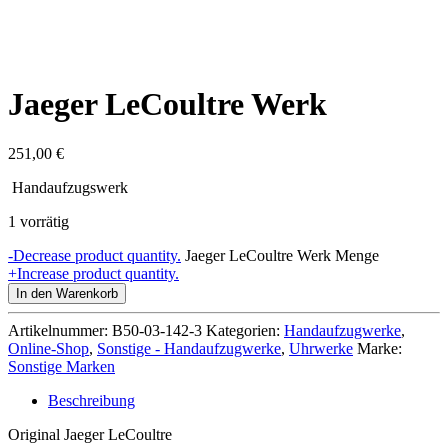
Jaeger LeCoultre Werk
251,00
€
Handaufzugswerk
1 vorrätig
-
Decrease product quantity.
Jaeger LeCoultre Werk Menge
+
Increase product quantity.
In den Warenkorb
Artikelnummer:
B50-03-142-3
Kategorien:
Handaufzugwerke
,
Online-Shop
,
Sonstige - Handaufzugwerke
,
Uhrwerke
Marke:
Sonstige Marken
Beschreibung
Original Jaeger LeCoultre