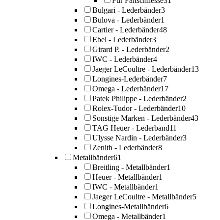
Für Faltschliesse
31
Bulgari - Lederbänder
3
Bulova - Lederbänder
1
Cartier - Lederbänder
48
Ebel - Lederbänder
3
Girard P. - Lederbänder
2
IWC - Lederbänder
4
Jaeger LeCoultre - Lederbänder
13
Longines-Lederbänder
7
Omega - Lederbänder
17
Patek Philippe - Lederbänder
2
Rolex-Tudor - Lederbänder
10
Sonstige Marken - Lederbänder
43
TAG Heuer - Lederband
11
Ulysse Nardin - Lederbänder
3
Zenith - Lederbänder
8
Metallbänder
61
Breitling - Metallbänder
1
Heuer - Metallbänder
1
IWC - Metallbänder
1
Jaeger LeCoultre - Metallbänder
5
Longines-Metallbänder
6
Omega - Metallbänder
1