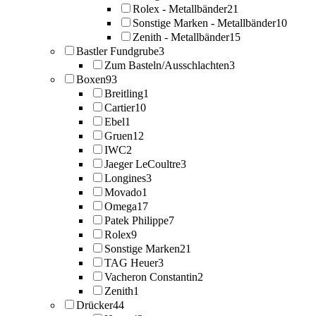
Rolex - Metallbänder
21
Sonstige Marken - Metallbänder
10
Zenith - Metallbänder
15
Bastler Fundgrube
3
Zum Basteln/Ausschlachten
3
Boxen
93
Breitling
1
Cartier
10
Ebel
1
Gruen
12
IWC
2
Jaeger LeCoultre
3
Longines
3
Movado
1
Omega
17
Patek Philippe
7
Rolex
9
Sonstige Marken
21
TAG Heuer
3
Vacheron Constantin
2
Zenith
1
Drücker
44