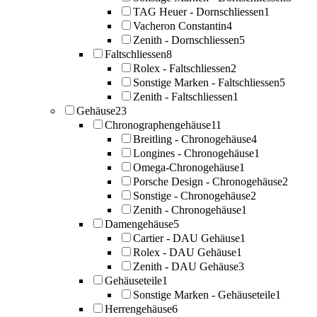
TAG Heuer - Dornschliessen
1
Vacheron Constantin
4
Zenith - Dornschliessen
5
Faltschliessen
8
Rolex - Faltschliessen
2
Sonstige Marken - Faltschliessen
5
Zenith - Faltschliessen
1
Gehäuse
23
Chronographengehäuse
11
Breitling - Chronogehäuse
4
Longines - Chronogehäuse
1
Omega-Chronogehäuse
1
Porsche Design - Chronogehäuse
2
Sonstige - Chronogehäuse
2
Zenith - Chronogehäuse
1
Damengehäuse
5
Cartier - DAU Gehäuse
1
Rolex - DAU Gehäuse
1
Zenith - DAU Gehäuse
3
Gehäuseteile
1
Sonstige Marken - Gehäuseteile
1
Herrengehäuse
6