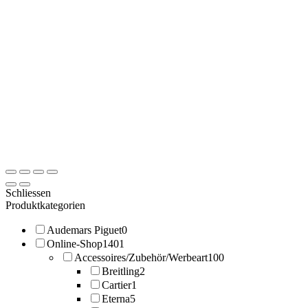
Schliessen
Produktkategorien
Audemars Piguet
0
Online-Shop
1401
Accessoires/Zubehör/Werbeart
100
Breitling
2
Cartier
1
Eterna
5