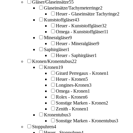
Gläser/Glaseinsätze
55
Glaseinsätze/Tachymeterringe
2
Heuer - Glaseinsätze Tachyringe
2
Kunststoffgläser
43
Heuer - Kunststoffgläser
32
Omega - Kunststoffgläser
11
Mineralgläser
9
Heuer - Mineralgläser
9
Saphirgläser
1
Heuer - Saphirgläser
1
Kronen/Kronentubus
22
Kronen
19
Girard Perregaux - Kronen
1
Heuer - Kronen
5
Longines-Kronen
3
Omega - Kronen
1
Rolex - Kronen
6
Sonstige Marken - Kronen
2
Zenith - Kronen
1
Kronentubus
3
Sonstige Marken - Kronentubus
3
Stoppuhren
4
Heuer - Stoppuhren
4