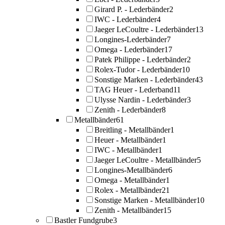
Girard P. - Lederbänder
2
IWC - Lederbänder
4
Jaeger LeCoultre - Lederbänder
13
Longines-Lederbänder
7
Omega - Lederbänder
17
Patek Philippe - Lederbänder
2
Rolex-Tudor - Lederbänder
10
Sonstige Marken - Lederbänder
43
TAG Heuer - Lederband
11
Ulysse Nardin - Lederbänder
3
Zenith - Lederbänder
8
Metallbänder
61
Breitling - Metallbänder
1
Heuer - Metallbänder
1
IWC - Metallbänder
1
Jaeger LeCoultre - Metallbänder
5
Longines-Metallbänder
6
Omega - Metallbänder
1
Rolex - Metallbänder
21
Sonstige Marken - Metallbänder
10
Zenith - Metallbänder
15
Bastler Fundgrube
3