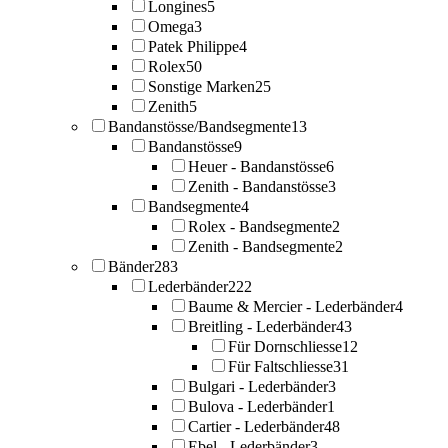
Longines
5
Omega
3
Patek Philippe
4
Rolex
50
Sonstige Marken
25
Zenith
5
Bandanstösse/Bandsegmente
13
Bandanstösse
9
Heuer - Bandanstösse
6
Zenith - Bandanstösse
3
Bandsegmente
4
Rolex - Bandsegmente
2
Zenith - Bandsegmente
2
Bänder
283
Lederbänder
222
Baume & Mercier - Lederbänder
4
Breitling - Lederbänder
43
Für Dornschliesse
12
Für Faltschliesse
31
Bulgari - Lederbänder
3
Bulova - Lederbänder
1
Cartier - Lederbänder
48
Ebel - Lederbänder
3