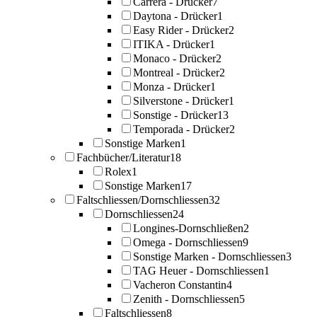
Carrera - Drücker
7
Daytona - Drücker
1
Easy Rider - Drücker
2
ITIKA - Drücker
1
Monaco - Drücker
2
Montreal - Drücker
2
Monza - Drücker
1
Silverstone - Drücker
1
Sonstige - Drücker
13
Temporada - Drücker
2
Sonstige Marken
1
Fachbücher/Literatur
18
Rolex
1
Sonstige Marken
17
Faltschliessen/Dornschliessen
32
Dornschliessen
24
Longines-Dornschließen
2
Omega - Dornschliessen
9
Sonstige Marken - Dornschliessen
3
TAG Heuer - Dornschliessen
1
Vacheron Constantin
4
Zenith - Dornschliessen
5
Faltschliessen
8