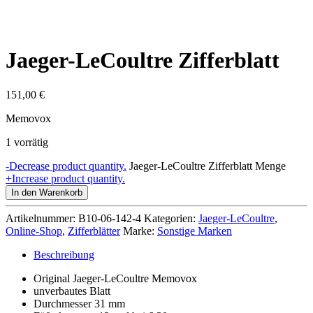
Jaeger-LeCoultre Zifferblatt
151,00
€
Memovox
1 vorrätig
-
Decrease product quantity.
Jaeger-LeCoultre Zifferblatt Menge
+
Increase product quantity.
In den Warenkorb
Artikelnummer:
B10-06-142-4
Kategorien:
Jaeger-LeCoultre
,
Online-Shop
,
Zifferblätter
Marke:
Sonstige Marken
Beschreibung
Original Jaeger-LeCoultre Memovox
unverbautes Blatt
Durchmesser 31 mm