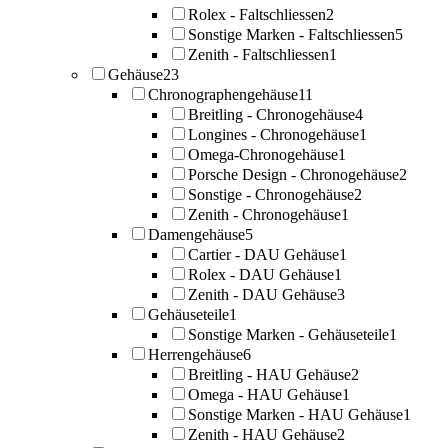
Rolex - Faltschliessen
2
Sonstige Marken - Faltschliessen
5
Zenith - Faltschliessen
1
Gehäuse
23
Chronographengehäuse
11
Breitling - Chronogehäuse
4
Longines - Chronogehäuse
1
Omega-Chronogehäuse
1
Porsche Design - Chronogehäuse
2
Sonstige - Chronogehäuse
2
Zenith - Chronogehäuse
1
Damengehäuse
5
Cartier - DAU Gehäuse
1
Rolex - DAU Gehäuse
1
Zenith - DAU Gehäuse
3
Gehäuseteile
1
Sonstige Marken - Gehäuseteile
1
Herrengehäuse
6
Breitling - HAU Gehäuse
2
Omega - HAU Gehäuse
1
Sonstige Marken - HAU Gehäuse
1
Zenith - HAU Gehäuse
2