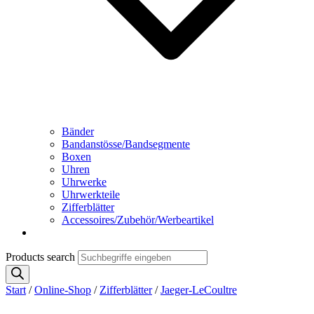
Bänder
Bandanstösse/Bandsegmente
Boxen
Uhren
Uhrwerke
Uhrwerkteile
Zifferblätter
Accessoires/Zubehör/Werbeartikel
Products search
Start
/
Online-Shop
/
Zifferblätter
/
Jaeger-LeCoultre