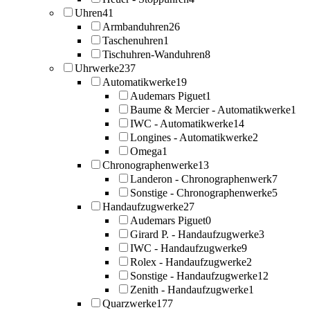
Uhren
41
Armbanduhren
26
Taschenuhren
1
Tischuhren-Wanduhren
8
Uhrwerke
237
Automatikwerke
19
Audemars Piguet
1
Baume & Mercier - Automatikwerke
1
IWC - Automatikwerke
14
Longines - Automatikwerke
2
Omega
1
Chronographenwerke
13
Landeron - Chronographenwerk
7
Sonstige - Chronographenwerke
5
Handaufzugwerke
27
Audemars Piguet
0
Girard P. - Handaufzugwerke
3
IWC - Handaufzugwerke
9
Rolex - Handaufzugwerke
2
Sonstige - Handaufzugwerke
12
Zenith - Handaufzugwerke
1
Quarzwerke
177