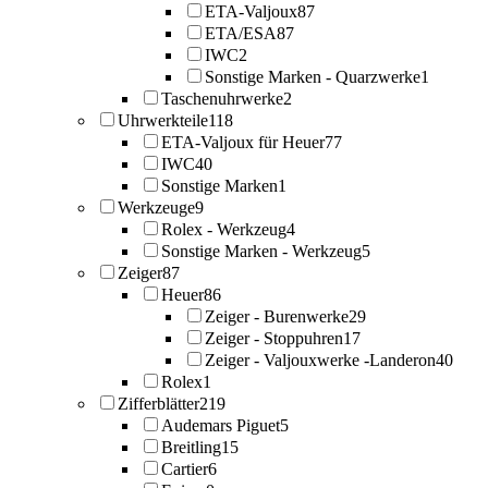
ETA-Valjoux
87
ETA/ESA
87
IWC
2
Sonstige Marken - Quarzwerke
1
Taschenuhrwerke
2
Uhrwerkteile
118
ETA-Valjoux für Heuer
77
IWC
40
Sonstige Marken
1
Werkzeuge
9
Rolex - Werkzeug
4
Sonstige Marken - Werkzeug
5
Zeiger
87
Heuer
86
Zeiger - Burenwerke
29
Zeiger - Stoppuhren
17
Zeiger - Valjouxwerke -Landeron
40
Rolex
1
Zifferblätter
219
Audemars Piguet
5
Breitling
15
Cartier
6