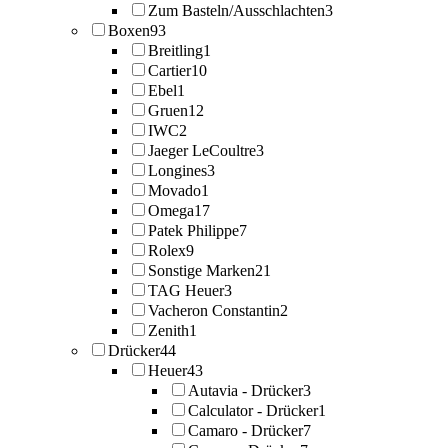
Zum Basteln/Ausschlachten
3
Boxen
93
Breitling
1
Cartier
10
Ebel
1
Gruen
12
IWC
2
Jaeger LeCoultre
3
Longines
3
Movado
1
Omega
17
Patek Philippe
7
Rolex
9
Sonstige Marken
21
TAG Heuer
3
Vacheron Constantin
2
Zenith
1
Drücker
44
Heuer
43
Autavia - Drücker
3
Calculator - Drücker
1
Camaro - Drücker
7