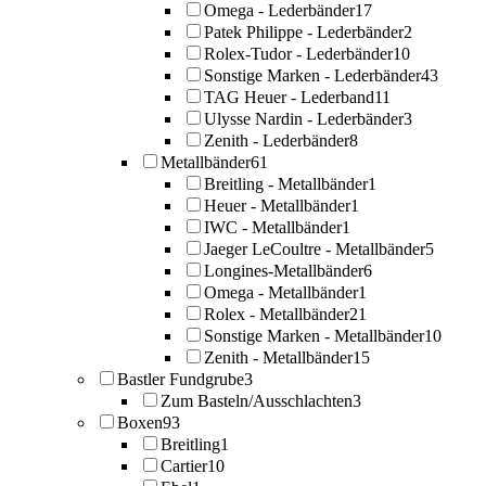
Omega - Lederbänder
17
Patek Philippe - Lederbänder
2
Rolex-Tudor - Lederbänder
10
Sonstige Marken - Lederbänder
43
TAG Heuer - Lederband
11
Ulysse Nardin - Lederbänder
3
Zenith - Lederbänder
8
Metallbänder
61
Breitling - Metallbänder
1
Heuer - Metallbänder
1
IWC - Metallbänder
1
Jaeger LeCoultre - Metallbänder
5
Longines-Metallbänder
6
Omega - Metallbänder
1
Rolex - Metallbänder
21
Sonstige Marken - Metallbänder
10
Zenith - Metallbänder
15
Bastler Fundgrube
3
Zum Basteln/Ausschlachten
3
Boxen
93
Breitling
1
Cartier
10