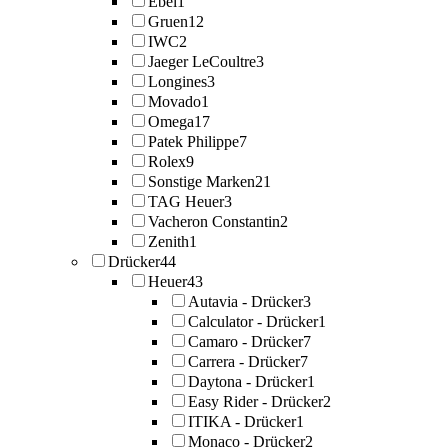
Ebel
1
Gruen
12
IWC
2
Jaeger LeCoultre
3
Longines
3
Movado
1
Omega
17
Patek Philippe
7
Rolex
9
Sonstige Marken
21
TAG Heuer
3
Vacheron Constantin
2
Zenith
1
Drücker
44
Heuer
43
Autavia - Drücker
3
Calculator - Drücker
1
Camaro - Drücker
7
Carrera - Drücker
7
Daytona - Drücker
1
Easy Rider - Drücker
2
ITIKA - Drücker
1
Monaco - Drücker
2