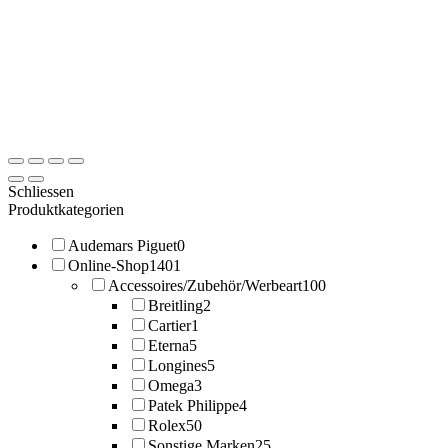
Schliessen
Produktkategorien
Audemars Piguet
0
Online-Shop
1401
Accessoires/Zubehör/Werbeart
100
Breitling
2
Cartier
1
Eterna
5
Longines
5
Omega
3
Patek Philippe
4
Rolex
50
Sonstige Marken
25