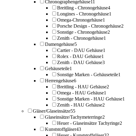
Chronographengehäuse
11
Breitling - Chronogehäuse
4
Longines - Chronogehäuse
1
Omega-Chronogehäuse
1
Porsche Design - Chronogehäuse
2
Sonstige - Chronogehäuse
2
Zenith - Chronogehäuse
1
Damengehäuse
5
Cartier - DAU Gehäuse
1
Rolex - DAU Gehäuse
1
Zenith - DAU Gehäuse
3
Gehäuseteile
1
Sonstige Marken - Gehäuseteile
1
Herrengehäuse
6
Breitling - HAU Gehäuse
2
Omega - HAU Gehäuse
1
Sonstige Marken - HAU Gehäuse
1
Zenith - HAU Gehäuse
2
Gläser/Glaseinsätze
55
Glaseinsätze/Tachymeterringe
2
Heuer - Glaseinsätze Tachyringe
2
Kunststoffgläser
43
Heuer - Kunststoffgläser
32