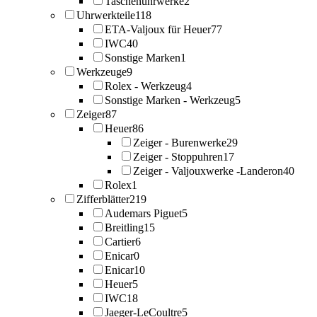
Taschenuhrwerke
2
Uhrwerkteile
118
ETA-Valjoux für Heuer
77
IWC
40
Sonstige Marken
1
Werkzeuge
9
Rolex - Werkzeug
4
Sonstige Marken - Werkzeug
5
Zeiger
87
Heuer
86
Zeiger - Burenwerke
29
Zeiger - Stoppuhren
17
Zeiger - Valjouxwerke -Landeron
40
Rolex
1
Zifferblätter
219
Audemars Piguet
5
Breitling
15
Cartier
6
Enicar
0
Enicar
10
Heuer
5
IWC
18
Jaeger-LeCoultre
5