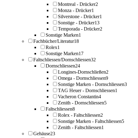
Montreal - Drücker
2
Monza - Drücker
1
Silverstone - Drücker
1
Sonstige - Drücker
13
Temporada - Drücker
2
Sonstige Marken
1
Fachbücher/Literatur
18
Rolex
1
Sonstige Marken
17
Faltschliessen/Dornschliessen
32
Dornschliessen
24
Longines-Dornschließen
2
Omega - Dornschliessen
9
Sonstige Marken - Dornschliessen
3
TAG Heuer - Dornschliessen
1
Vacheron Constantin
4
Zenith - Dornschliessen
5
Faltschliessen
8
Rolex - Faltschliessen
2
Sonstige Marken - Faltschliessen
5
Zenith - Faltschliessen
1
Gehäuse
23