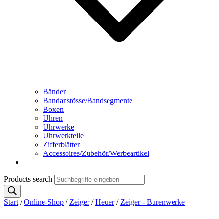
Bänder
Bandanstösse/Bandsegmente
Boxen
Uhren
Uhrwerke
Uhrwerkteile
Zifferblätter
Accessoires/Zubehör/Werbeartikel
Products search
Start
/
Online-Shop
/
Zeiger
/
Heuer
/
Zeiger - Burenwerke