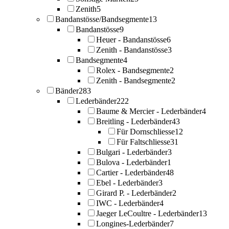
Zenith
5
Bandanstösse/Bandsegmente
13
Bandanstösse
9
Heuer - Bandanstösse
6
Zenith - Bandanstösse
3
Bandsegmente
4
Rolex - Bandsegmente
2
Zenith - Bandsegmente
2
Bänder
283
Lederbänder
222
Baume & Mercier - Lederbänder
4
Breitling - Lederbänder
43
Für Dornschliesse
12
Für Faltschliesse
31
Bulgari - Lederbänder
3
Bulova - Lederbänder
1
Cartier - Lederbänder
48
Ebel - Lederbänder
3
Girard P. - Lederbänder
2
IWC - Lederbänder
4
Jaeger LeCoultre - Lederbänder
13
Longines-Lederbänder
7