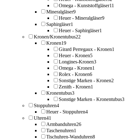
Omega - Kunststoffgläser
11
Mineralgläser
9
Heuer - Mineralgläser
9
Saphirgläser
1
Heuer - Saphirgläser
1
Kronen/Kronentubus
22
Kronen
19
Girard Perregaux - Kronen
1
Heuer - Kronen
5
Longines-Kronen
3
Omega - Kronen
1
Rolex - Kronen
6
Sonstige Marken - Kronen
2
Zenith - Kronen
1
Kronentubus
3
Sonstige Marken - Kronentubus
3
Stoppuhren
4
Heuer - Stoppuhren
4
Uhren
41
Armbanduhren
26
Taschenuhren
1
Tischuhren-Wanduhren
8