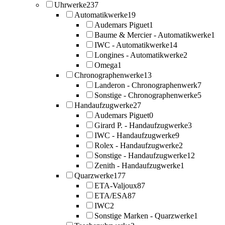
Uhrwerke
237
Automatikwerke
19
Audemars Piguet
1
Baume & Mercier - Automatikwerke
1
IWC - Automatikwerke
14
Longines - Automatikwerke
2
Omega
1
Chronographenwerke
13
Landeron - Chronographenwerk
7
Sonstige - Chronographenwerke
5
Handaufzugwerke
27
Audemars Piguet
0
Girard P. - Handaufzugwerke
3
IWC - Handaufzugwerke
9
Rolex - Handaufzugwerke
2
Sonstige - Handaufzugwerke
12
Zenith - Handaufzugwerke
1
Quarzwerke
177
ETA-Valjoux
87
ETA/ESA
87
IWC
2
Sonstige Marken - Quarzwerke
1