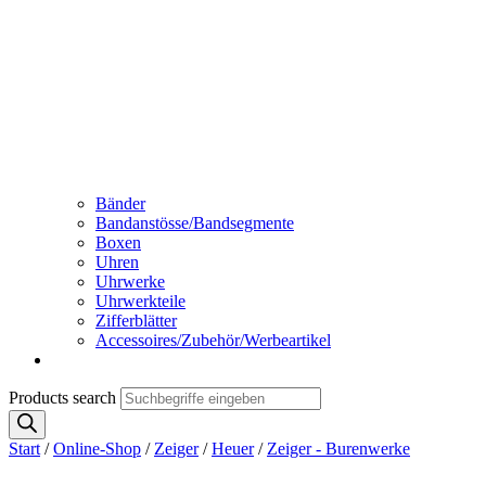
Bänder
Bandanstösse/Bandsegmente
Boxen
Uhren
Uhrwerke
Uhrwerkteile
Zifferblätter
Accessoires/Zubehör/Werbeartikel
Products search
Start
/
Online-Shop
/
Zeiger
/
Heuer
/
Zeiger - Burenwerke