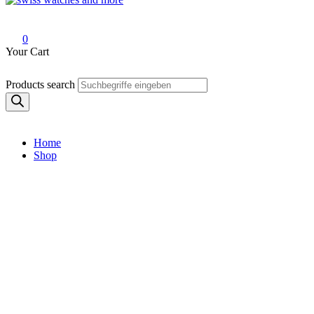
Swiss Watches and More
0
Your Cart
Products search
Home
Shop