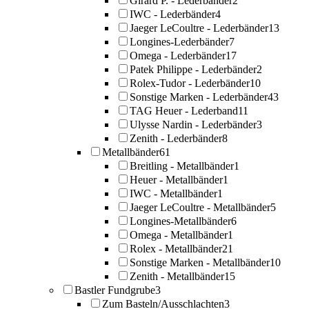
Girard P. - Lederbänder
2
IWC - Lederbänder
4
Jaeger LeCoultre - Lederbänder
13
Longines-Lederbänder
7
Omega - Lederbänder
17
Patek Philippe - Lederbänder
2
Rolex-Tudor - Lederbänder
10
Sonstige Marken - Lederbänder
43
TAG Heuer - Lederband
11
Ulysse Nardin - Lederbänder
3
Zenith - Lederbänder
8
Metallbänder
61
Breitling - Metallbänder
1
Heuer - Metallbänder
1
IWC - Metallbänder
1
Jaeger LeCoultre - Metallbänder
5
Longines-Metallbänder
6
Omega - Metallbänder
1
Rolex - Metallbänder
21
Sonstige Marken - Metallbänder
10
Zenith - Metallbänder
15
Bastler Fundgrube
3
Zum Basteln/Ausschlachten
3