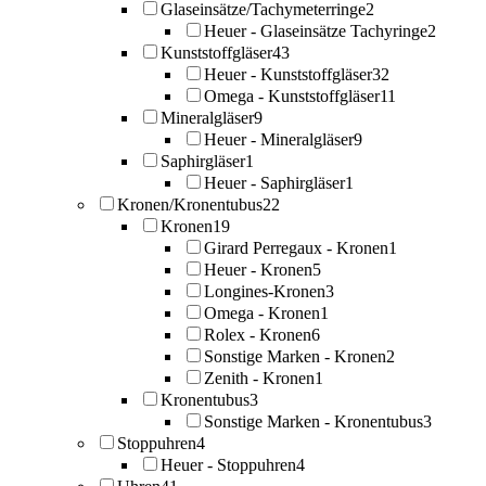
Glaseinsätze/Tachymeterringe
2
Heuer - Glaseinsätze Tachyringe
2
Kunststoffgläser
43
Heuer - Kunststoffgläser
32
Omega - Kunststoffgläser
11
Mineralgläser
9
Heuer - Mineralgläser
9
Saphirgläser
1
Heuer - Saphirgläser
1
Kronen/Kronentubus
22
Kronen
19
Girard Perregaux - Kronen
1
Heuer - Kronen
5
Longines-Kronen
3
Omega - Kronen
1
Rolex - Kronen
6
Sonstige Marken - Kronen
2
Zenith - Kronen
1
Kronentubus
3
Sonstige Marken - Kronentubus
3
Stoppuhren
4
Heuer - Stoppuhren
4