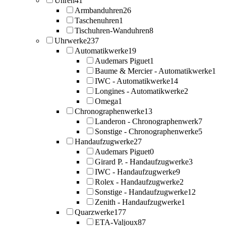
Uhren
41
Armbanduhren
26
Taschenuhren
1
Tischuhren-Wanduhren
8
Uhrwerke
237
Automatikwerke
19
Audemars Piguet
1
Baume & Mercier - Automatikwerke
1
IWC - Automatikwerke
14
Longines - Automatikwerke
2
Omega
1
Chronographenwerke
13
Landeron - Chronographenwerk
7
Sonstige - Chronographenwerke
5
Handaufzugwerke
27
Audemars Piguet
0
Girard P. - Handaufzugwerke
3
IWC - Handaufzugwerke
9
Rolex - Handaufzugwerke
2
Sonstige - Handaufzugwerke
12
Zenith - Handaufzugwerke
1
Quarzwerke
177
ETA-Valjoux
87