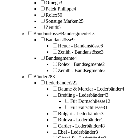
Omega
3
Patek Philippe
4
Rolex
50
Sonstige Marken
25
Zenith
5
Bandanstösse/Bandsegmente
13
Bandanstösse
9
Heuer - Bandanstösse
6
Zenith - Bandanstösse
3
Bandsegmente
4
Rolex - Bandsegmente
2
Zenith - Bandsegmente
2
Bänder
283
Lederbänder
222
Baume & Mercier - Lederbänder
4
Breitling - Lederbänder
43
Für Dornschliesse
12
Für Faltschliesse
31
Bulgari - Lederbänder
3
Bulova - Lederbänder
1
Cartier - Lederbänder
48
Ebel - Lederbänder
3