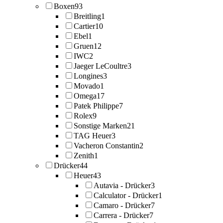
Boxen
93
Breitling
1
Cartier
10
Ebel
1
Gruen
12
IWC
2
Jaeger LeCoultre
3
Longines
3
Movado
1
Omega
17
Patek Philippe
7
Rolex
9
Sonstige Marken
21
TAG Heuer
3
Vacheron Constantin
2
Zenith
1
Drücker
44
Heuer
43
Autavia - Drücker
3
Calculator - Drücker
1
Camaro - Drücker
7
Carrera - Drücker
7