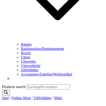
Bänder
Bandanstösse/Bandsegmente
Boxen
Uhren
Uhrwerke
Uhrwerkteile
Zifferblätter
Accessoires/Zubehör/Werbeartikel
Products search
Start
/
Online-Shop
/
Zifferblätter
/
Mido