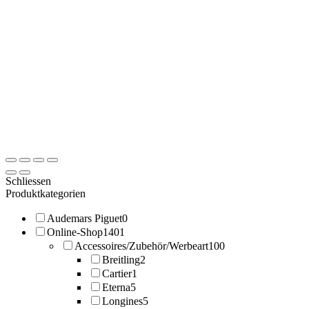
Schliessen
Produktkategorien
Audemars Piguet
0
Online-Shop
1401
Accessoires/Zubehör/Werbeart
100
Breitling
2
Cartier
1
Eterna
5
Longines
5