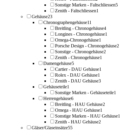
Sonstige Marken - Faltschliessen
5
Zenith - Faltschliessen
1
Gehäuse
23
Chronographengehäuse
11
Breitling - Chronogehäuse
4
Longines - Chronogehäuse
1
Omega-Chronogehäuse
1
Porsche Design - Chronogehäuse
2
Sonstige - Chronogehäuse
2
Zenith - Chronogehäuse
1
Damengehäuse
5
Cartier - DAU Gehäuse
1
Rolex - DAU Gehäuse
1
Zenith - DAU Gehäuse
3
Gehäuseteile
1
Sonstige Marken - Gehäuseteile
1
Herrengehäuse
6
Breitling - HAU Gehäuse
2
Omega - HAU Gehäuse
1
Sonstige Marken - HAU Gehäuse
1
Zenith - HAU Gehäuse
2
Gläser/Glaseinsätze
55