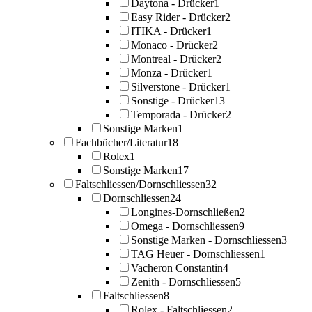
Daytona - Drücker
1
Easy Rider - Drücker
2
ITIKA - Drücker
1
Monaco - Drücker
2
Montreal - Drücker
2
Monza - Drücker
1
Silverstone - Drücker
1
Sonstige - Drücker
13
Temporada - Drücker
2
Sonstige Marken
1
Fachbücher/Literatur
18
Rolex
1
Sonstige Marken
17
Faltschliessen/Dornschliessen
32
Dornschliessen
24
Longines-Dornschließen
2
Omega - Dornschliessen
9
Sonstige Marken - Dornschliessen
3
TAG Heuer - Dornschliessen
1
Vacheron Constantin
4
Zenith - Dornschliessen
5
Faltschliessen
8
Rolex - Faltschliessen
2