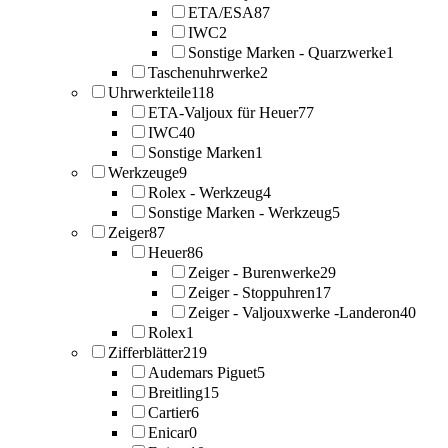
ETA/ESA
87
IWC
2
Sonstige Marken - Quarzwerke
1
Taschenuhrwerke
2
Uhrwerkteile
118
ETA-Valjoux für Heuer
77
IWC
40
Sonstige Marken
1
Werkzeuge
9
Rolex - Werkzeug
4
Sonstige Marken - Werkzeug
5
Zeiger
87
Heuer
86
Zeiger - Burenwerke
29
Zeiger - Stoppuhren
17
Zeiger - Valjouxwerke -Landeron
40
Rolex
1
Zifferblätter
219
Audemars Piguet
5
Breitling
15
Cartier
6
Enicar
0