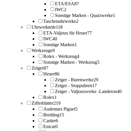
ETA/ESA
87
IWC
2
Sonstige Marken - Quarzwerke
1
Taschenuhrwerke
2
Uhrwerkteile
118
ETA-Valjoux für Heuer
77
IWC
40
Sonstige Marken
1
Werkzeuge
9
Rolex - Werkzeug
4
Sonstige Marken - Werkzeug
5
Zeiger
87
Heuer
86
Zeiger - Burenwerke
29
Zeiger - Stoppuhren
17
Zeiger - Valjouxwerke -Landeron
40
Rolex
1
Zifferblätter
219
Audemars Piguet
5
Breitling
15
Cartier
6
Enicar
0