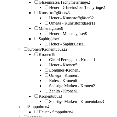
Glaseinsätze/Tachymeterringe
2
Heuer - Glaseinsätze Tachyringe
2
Kunststoffgläser
43
Heuer - Kunststoffgläser
32
Omega - Kunststoffgläser
11
Mineralgläser
9
Heuer - Mineralgläser
9
Saphirgläser
1
Heuer - Saphirgläser
1
Kronen/Kronentubus
22
Kronen
19
Girard Perregaux - Kronen
1
Heuer - Kronen
5
Longines-Kronen
3
Omega - Kronen
1
Rolex - Kronen
6
Sonstige Marken - Kronen
2
Zenith - Kronen
1
Kronentubus
3
Sonstige Marken - Kronentubus
3
Stoppuhren
4
Heuer - Stoppuhren
4