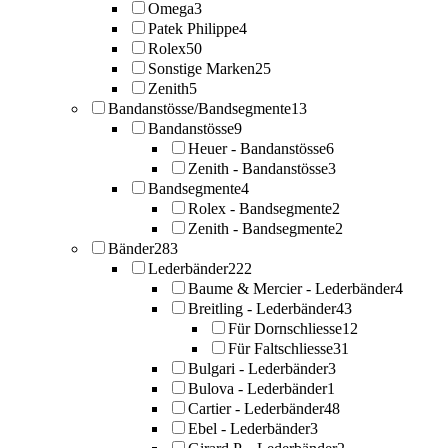
Omega
3
Patek Philippe
4
Rolex
50
Sonstige Marken
25
Zenith
5
Bandanstösse/Bandsegmente
13
Bandanstösse
9
Heuer - Bandanstösse
6
Zenith - Bandanstösse
3
Bandsegmente
4
Rolex - Bandsegmente
2
Zenith - Bandsegmente
2
Bänder
283
Lederbänder
222
Baume & Mercier - Lederbänder
4
Breitling - Lederbänder
43
Für Dornschliesse
12
Für Faltschliesse
31
Bulgari - Lederbänder
3
Bulova - Lederbänder
1
Cartier - Lederbänder
48
Ebel - Lederbänder
3