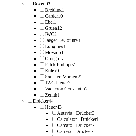
Boxen
93
Breitling
1
Cartier
10
Ebel
1
Gruen
12
IWC
2
Jaeger LeCoultre
3
Longines
3
Movado
1
Omega
17
Patek Philippe
7
Rolex
9
Sonstige Marken
21
TAG Heuer
3
Vacheron Constantin
2
Zenith
1
Drücker
44
Heuer
43
Autavia - Drücker
3
Calculator - Drücker
1
Camaro - Drücker
7
Carrera - Drücker
7