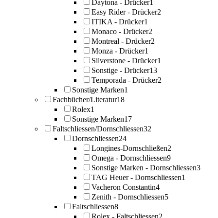
Daytona - Drücker
1
Easy Rider - Drücker
2
ITIKA - Drücker
1
Monaco - Drücker
2
Montreal - Drücker
2
Monza - Drücker
1
Silverstone - Drücker
1
Sonstige - Drücker
13
Temporada - Drücker
2
Sonstige Marken
1
Fachbücher/Literatur
18
Rolex
1
Sonstige Marken
17
Faltschliessen/Dornschliessen
32
Dornschliessen
24
Longines-Dornschließen
2
Omega - Dornschliessen
9
Sonstige Marken - Dornschliessen
3
TAG Heuer - Dornschliessen
1
Vacheron Constantin
4
Zenith - Dornschliessen
5
Faltschliessen
8
Rolex - Faltschliessen
2