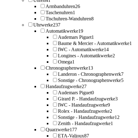
Uhren
41
Armbanduhren
26
Taschenuhren
1
Tischuhren-Wanduhren
8
Uhrwerke
237
Automatikwerke
19
Audemars Piguet
1
Baume & Mercier - Automatikwerke
1
IWC - Automatikwerke
14
Longines - Automatikwerke
2
Omega
1
Chronographenwerke
13
Landeron - Chronographenwerk
7
Sonstige - Chronographenwerke
5
Handaufzugwerke
27
Audemars Piguet
0
Girard P. - Handaufzugwerke
3
IWC - Handaufzugwerke
9
Rolex - Handaufzugwerke
2
Sonstige - Handaufzugwerke
12
Zenith - Handaufzugwerke
1
Quarzwerke
177
ETA-Valjoux
87