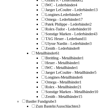
Girard P. - Lederbänder
2
IWC - Lederbänder
4
Jaeger LeCoultre - Lederbänder
13
Longines-Lederbänder
7
Omega - Lederbänder
17
Patek Philippe - Lederbänder
2
Rolex-Tudor - Lederbänder
10
Sonstige Marken - Lederbänder
43
TAG Heuer - Lederband
11
Ulysse Nardin - Lederbänder
3
Zenith - Lederbänder
8
Metallbänder
61
Breitling - Metallbänder
1
Heuer - Metallbänder
1
IWC - Metallbänder
1
Jaeger LeCoultre - Metallbänder
5
Longines-Metallbänder
6
Omega - Metallbänder
1
Rolex - Metallbänder
21
Sonstige Marken - Metallbänder
10
Zenith - Metallbänder
15
Bastler Fundgrube
3
Zum Basteln/Ausschlachten
3