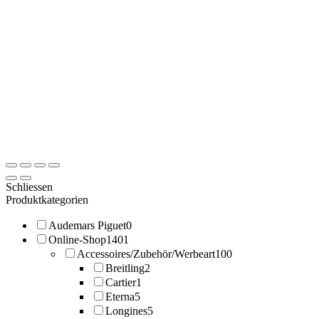
Schliessen
Produktkategorien
Audemars Piguet
0
Online-Shop
1401
Accessoires/Zubehör/Werbeart
100
Breitling
2
Cartier
1
Eterna
5
Longines
5