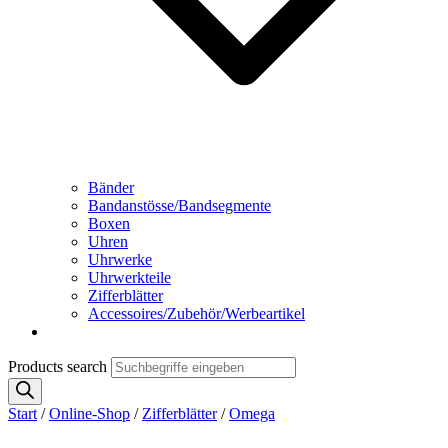
Bänder
Bandanstösse/Bandsegmente
Boxen
Uhren
Uhrwerke
Uhrwerkteile
Zifferblätter
Accessoires/Zubehör/Werbeartikel
Products search
Start
/
Online-Shop
/
Zifferblätter
/
Omega