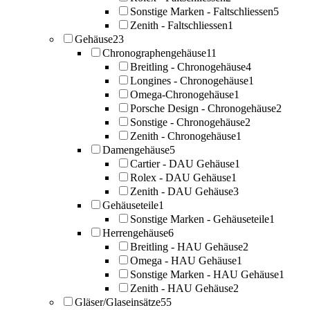
Sonstige Marken - Faltschliessen
5
Zenith - Faltschliessen
1
Gehäuse
23
Chronographengehäuse
11
Breitling - Chronogehäuse
4
Longines - Chronogehäuse
1
Omega-Chronogehäuse
1
Porsche Design - Chronogehäuse
2
Sonstige - Chronogehäuse
2
Zenith - Chronogehäuse
1
Damengehäuse
5
Cartier - DAU Gehäuse
1
Rolex - DAU Gehäuse
1
Zenith - DAU Gehäuse
3
Gehäuseteile
1
Sonstige Marken - Gehäuseteile
1
Herrengehäuse
6
Breitling - HAU Gehäuse
2
Omega - HAU Gehäuse
1
Sonstige Marken - HAU Gehäuse
1
Zenith - HAU Gehäuse
2
Gläser/Glaseinsätze
55