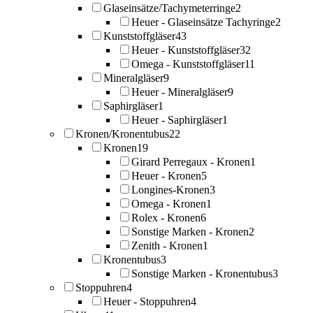
Glaseinsätze/Tachymeterringe
2
Heuer - Glaseinsätze Tachyringe
2
Kunststoffgläser
43
Heuer - Kunststoffgläser
32
Omega - Kunststoffgläser
11
Mineralgläser
9
Heuer - Mineralgläser
9
Saphirgläser
1
Heuer - Saphirgläser
1
Kronen/Kronentubus
22
Kronen
19
Girard Perregaux - Kronen
1
Heuer - Kronen
5
Longines-Kronen
3
Omega - Kronen
1
Rolex - Kronen
6
Sonstige Marken - Kronen
2
Zenith - Kronen
1
Kronentubus
3
Sonstige Marken - Kronentubus
3
Stoppuhren
4
Heuer - Stoppuhren
4