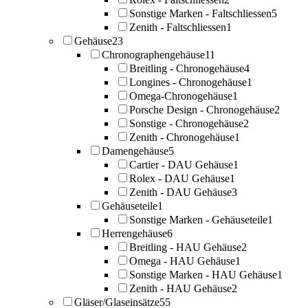
Sonstige Marken - Faltschliessen
5
Zenith - Faltschliessen
1
Gehäuse
23
Chronographengehäuse
11
Breitling - Chronogehäuse
4
Longines - Chronogehäuse
1
Omega-Chronogehäuse
1
Porsche Design - Chronogehäuse
2
Sonstige - Chronogehäuse
2
Zenith - Chronogehäuse
1
Damengehäuse
5
Cartier - DAU Gehäuse
1
Rolex - DAU Gehäuse
1
Zenith - DAU Gehäuse
3
Gehäuseteile
1
Sonstige Marken - Gehäuseteile
1
Herrengehäuse
6
Breitling - HAU Gehäuse
2
Omega - HAU Gehäuse
1
Sonstige Marken - HAU Gehäuse
1
Zenith - HAU Gehäuse
2
Gläser/Glaseinsätze
55