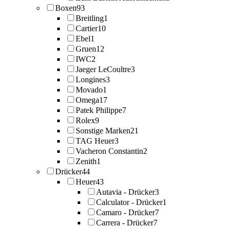
Boxen
93
Breitling
1
Cartier
10
Ebel
1
Gruen
12
IWC
2
Jaeger LeCoultre
3
Longines
3
Movado
1
Omega
17
Patek Philippe
7
Rolex
9
Sonstige Marken
21
TAG Heuer
3
Vacheron Constantin
2
Zenith
1
Drücker
44
Heuer
43
Autavia - Drücker
3
Calculator - Drücker
1
Camaro - Drücker
7
Carrera - Drücker
7