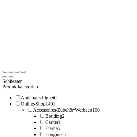
Schliessen
Produktkategorien
Audemars Piguet
0
Online-Shop
1401
Accessoires/Zubehör/Werbeart
100
Breitling
2
Cartier
1
Eterna
5
Longines
5