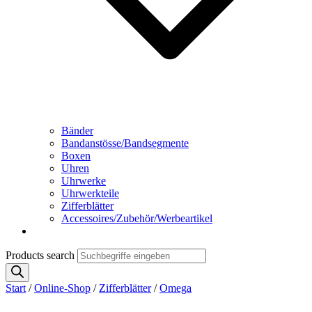
Bänder
Bandanstösse/Bandsegmente
Boxen
Uhren
Uhrwerke
Uhrwerkteile
Zifferblätter
Accessoires/Zubehör/Werbeartikel
Products search
Start
/
Online-Shop
/
Zifferblätter
/
Omega