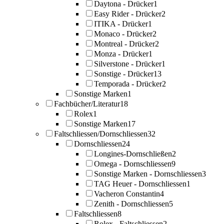
Daytona - Drücker
1
Easy Rider - Drücker
2
ITIKA - Drücker
1
Monaco - Drücker
2
Montreal - Drücker
2
Monza - Drücker
1
Silverstone - Drücker
1
Sonstige - Drücker
13
Temporada - Drücker
2
Sonstige Marken
1
Fachbücher/Literatur
18
Rolex
1
Sonstige Marken
17
Faltschliessen/Dornschliessen
32
Dornschliessen
24
Longines-Dornschließen
2
Omega - Dornschliessen
9
Sonstige Marken - Dornschliessen
3
TAG Heuer - Dornschliessen
1
Vacheron Constantin
4
Zenith - Dornschliessen
5
Faltschliessen
8
Rolex - Faltschliessen
2