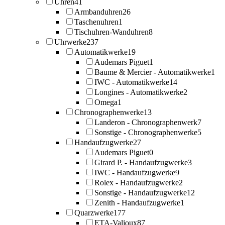
Uhren
41
Armbanduhren
26
Taschenuhren
1
Tischuhren-Wanduhren
8
Uhrwerke
237
Automatikwerke
19
Audemars Piguet
1
Baume & Mercier - Automatikwerke
1
IWC - Automatikwerke
14
Longines - Automatikwerke
2
Omega
1
Chronographenwerke
13
Landeron - Chronographenwerk
7
Sonstige - Chronographenwerke
5
Handaufzugwerke
27
Audemars Piguet
0
Girard P. - Handaufzugwerke
3
IWC - Handaufzugwerke
9
Rolex - Handaufzugwerke
2
Sonstige - Handaufzugwerke
12
Zenith - Handaufzugwerke
1
Quarzwerke
177
ETA-Valjoux
87