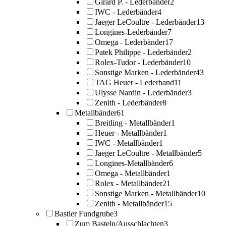
Girard P. - Lederbänder
2
IWC - Lederbänder
4
Jaeger LeCoultre - Lederbänder
13
Longines-Lederbänder
7
Omega - Lederbänder
17
Patek Philippe - Lederbänder
2
Rolex-Tudor - Lederbänder
10
Sonstige Marken - Lederbänder
43
TAG Heuer - Lederband
11
Ulysse Nardin - Lederbänder
3
Zenith - Lederbänder
8
Metallbänder
61
Breitling - Metallbänder
1
Heuer - Metallbänder
1
IWC - Metallbänder
1
Jaeger LeCoultre - Metallbänder
5
Longines-Metallbänder
6
Omega - Metallbänder
1
Rolex - Metallbänder
21
Sonstige Marken - Metallbänder
10
Zenith - Metallbänder
15
Bastler Fundgrube
3
Zum Basteln/Ausschlachten
3