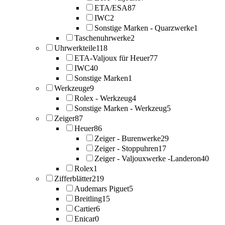
ETA/ESA
87
IWC
2
Sonstige Marken - Quarzwerke
1
Taschenuhrwerke
2
Uhrwerkteile
118
ETA-Valjoux für Heuer
77
IWC
40
Sonstige Marken
1
Werkzeuge
9
Rolex - Werkzeug
4
Sonstige Marken - Werkzeug
5
Zeiger
87
Heuer
86
Zeiger - Burenwerke
29
Zeiger - Stoppuhren
17
Zeiger - Valjouxwerke -Landeron
40
Rolex
1
Zifferblätter
219
Audemars Piguet
5
Breitling
15
Cartier
6
Enicar
0