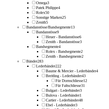
Omega
3
Patek Philippe
4
Rolex
50
Sonstige Marken
25
Zenith
5
Bandanstösse/Bandsegmente
13
Bandanstösse
9
Heuer - Bandanstösse
6
Zenith - Bandanstösse
3
Bandsegmente
4
Rolex - Bandsegmente
2
Zenith - Bandsegmente
2
Bänder
283
Lederbänder
222
Baume & Mercier - Lederbänder
4
Breitling - Lederbänder
43
Für Dornschliesse
12
Für Faltschliesse
31
Bulgari - Lederbänder
3
Bulova - Lederbänder
1
Cartier - Lederbänder
48
Ebel - Lederbänder
3