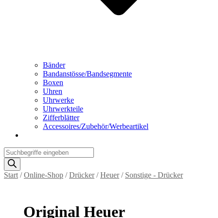
Bänder
Bandanstösse/Bandsegmente
Boxen
Uhren
Uhrwerke
Uhrwerkteile
Zifferblätter
Accessoires/Zubehör/Werbeartikel
Products
search
Start
/
Online-Shop
/
Drücker
/
Heuer
/
Sonstige - Drücker
Original Heuer