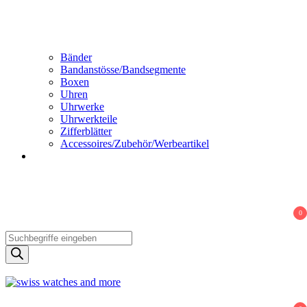
Bänder
Bandanstösse/Bandsegmente
Boxen
Uhren
Uhrwerke
Uhrwerkteile
Zifferblätter
Accessoires/Zubehör/Werbeartikel
0
Products
search
Swiss Watches and More