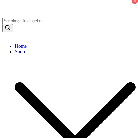
0
Products
search
Home
Shop