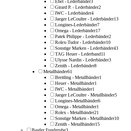
Ebel - Lederbänder
3
Girard P. - Lederbänder
2
IWC - Lederbänder
4
Jaeger LeCoultre - Lederbänder
13
Longines-Lederbänder
7
Omega - Lederbänder
17
Patek Philippe - Lederbänder
2
Rolex-Tudor - Lederbänder
10
Sonstige Marken - Lederbänder
43
TAG Heuer - Lederband
11
Ulysse Nardin - Lederbänder
3
Zenith - Lederbänder
8
Metallbänder
61
Breitling - Metallbänder
1
Heuer - Metallbänder
1
IWC - Metallbänder
1
Jaeger LeCoultre - Metallbänder
5
Longines-Metallbänder
6
Omega - Metallbänder
1
Rolex - Metallbänder
21
Sonstige Marken - Metallbänder
10
Zenith - Metallbänder
15
Bastler Fundgrube
3