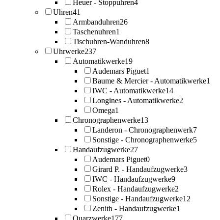
Heuer - Stoppuhren
4
Uhren
41
Armbanduhren
26
Taschenuhren
1
Tischuhren-Wanduhren
8
Uhrwerke
237
Automatikwerke
19
Audemars Piguet
1
Baume & Mercier - Automatikwerke
1
IWC - Automatikwerke
14
Longines - Automatikwerke
2
Omega
1
Chronographenwerke
13
Landeron - Chronographenwerk
7
Sonstige - Chronographenwerke
5
Handaufzugwerke
27
Audemars Piguet
0
Girard P. - Handaufzugwerke
3
IWC - Handaufzugwerke
9
Rolex - Handaufzugwerke
2
Sonstige - Handaufzugwerke
12
Zenith - Handaufzugwerke
1
Quarzwerke
177