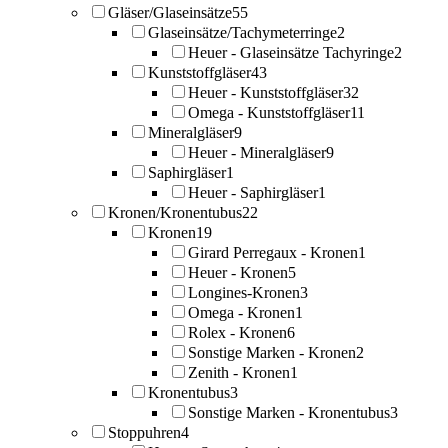
Gläser/Glaseinsätze
55
Glaseinsätze/Tachymeterringe
2
Heuer - Glaseinsätze Tachyringe
2
Kunststoffgläser
43
Heuer - Kunststoffgläser
32
Omega - Kunststoffgläser
11
Mineralgläser
9
Heuer - Mineralgläser
9
Saphirgläser
1
Heuer - Saphirgläser
1
Kronen/Kronentubus
22
Kronen
19
Girard Perregaux - Kronen
1
Heuer - Kronen
5
Longines-Kronen
3
Omega - Kronen
1
Rolex - Kronen
6
Sonstige Marken - Kronen
2
Zenith - Kronen
1
Kronentubus
3
Sonstige Marken - Kronentubus
3
Stoppuhren
4