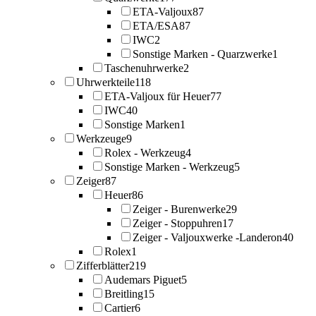
ETA-Valjoux
87
ETA/ESA
87
IWC
2
Sonstige Marken - Quarzwerke
1
Taschenuhrwerke
2
Uhrwerkteile
118
ETA-Valjoux für Heuer
77
IWC
40
Sonstige Marken
1
Werkzeuge
9
Rolex - Werkzeug
4
Sonstige Marken - Werkzeug
5
Zeiger
87
Heuer
86
Zeiger - Burenwerke
29
Zeiger - Stoppuhren
17
Zeiger - Valjouxwerke -Landeron
40
Rolex
1
Zifferblätter
219
Audemars Piguet
5
Breitling
15
Cartier
6