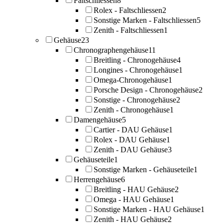
Faltschliessen
8
Rolex - Faltschliessen
2
Sonstige Marken - Faltschliessen
5
Zenith - Faltschliessen
1
Gehäuse
23
Chronographengehäuse
11
Breitling - Chronogehäuse
4
Longines - Chronogehäuse
1
Omega-Chronogehäuse
1
Porsche Design - Chronogehäuse
2
Sonstige - Chronogehäuse
2
Zenith - Chronogehäuse
1
Damengehäuse
5
Cartier - DAU Gehäuse
1
Rolex - DAU Gehäuse
1
Zenith - DAU Gehäuse
3
Gehäuseteile
1
Sonstige Marken - Gehäuseteile
1
Herrengehäuse
6
Breitling - HAU Gehäuse
2
Omega - HAU Gehäuse
1
Sonstige Marken - HAU Gehäuse
1
Zenith - HAU Gehäuse
2