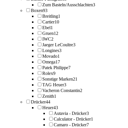
Zum Basteln/Ausschlachten
3
Boxen
93
Breitling
1
Cartier
10
Ebel
1
Gruen
12
IWC
2
Jaeger LeCoultre
3
Longines
3
Movado
1
Omega
17
Patek Philippe
7
Rolex
9
Sonstige Marken
21
TAG Heuer
3
Vacheron Constantin
2
Zenith
1
Drücker
44
Heuer
43
Autavia - Drücker
3
Calculator - Drücker
1
Camaro - Drücker
7