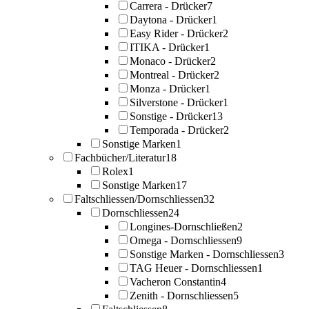
Carrera - Drücker
7
Daytona - Drücker
1
Easy Rider - Drücker
2
ITIKA - Drücker
1
Monaco - Drücker
2
Montreal - Drücker
2
Monza - Drücker
1
Silverstone - Drücker
1
Sonstige - Drücker
13
Temporada - Drücker
2
Sonstige Marken
1
Fachbücher/Literatur
18
Rolex
1
Sonstige Marken
17
Faltschliessen/Dornschliessen
32
Dornschliessen
24
Longines-Dornschließen
2
Omega - Dornschliessen
9
Sonstige Marken - Dornschliessen
3
TAG Heuer - Dornschliessen
1
Vacheron Constantin
4
Zenith - Dornschliessen
5