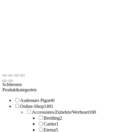
Schliessen
Produktkategorien
Audemars Piguet
0
Online-Shop
1401
Accessoires/Zubehör/Werbeart
100
Breitling
2
Cartier
1
Eterna
5