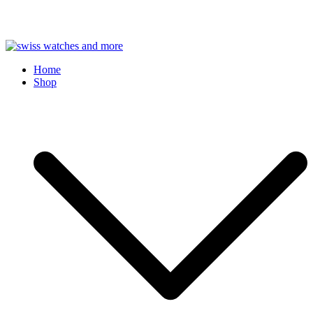
Skip
to
Swiss Watches and More
Home
content
Shop