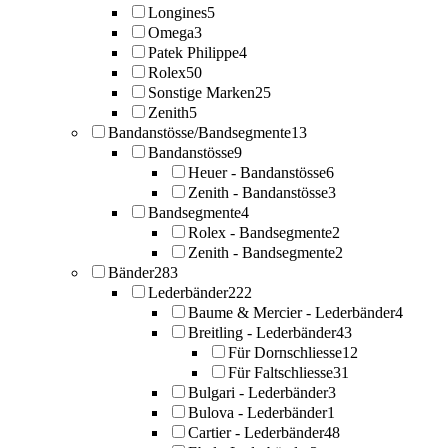
Longines
5
Omega
3
Patek Philippe
4
Rolex
50
Sonstige Marken
25
Zenith
5
Bandanstösse/Bandsegmente
13
Bandanstösse
9
Heuer - Bandanstösse
6
Zenith - Bandanstösse
3
Bandsegmente
4
Rolex - Bandsegmente
2
Zenith - Bandsegmente
2
Bänder
283
Lederbänder
222
Baume & Mercier - Lederbänder
4
Breitling - Lederbänder
43
Für Dornschliesse
12
Für Faltschliesse
31
Bulgari - Lederbänder
3
Bulova - Lederbänder
1
Cartier - Lederbänder
48