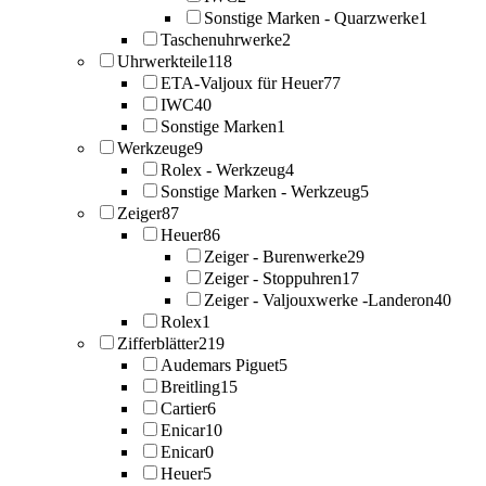
Sonstige Marken - Quarzwerke
1
Taschenuhrwerke
2
Uhrwerkteile
118
ETA-Valjoux für Heuer
77
IWC
40
Sonstige Marken
1
Werkzeuge
9
Rolex - Werkzeug
4
Sonstige Marken - Werkzeug
5
Zeiger
87
Heuer
86
Zeiger - Burenwerke
29
Zeiger - Stoppuhren
17
Zeiger - Valjouxwerke -Landeron
40
Rolex
1
Zifferblätter
219
Audemars Piguet
5
Breitling
15
Cartier
6
Enicar
10
Enicar
0
Heuer
5