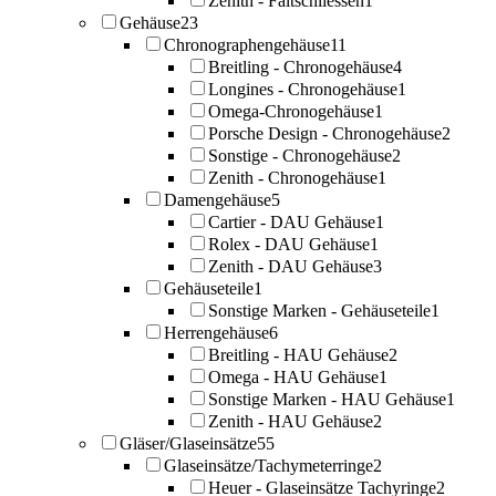
Zenith - Faltschliessen
1
Gehäuse
23
Chronographengehäuse
11
Breitling - Chronogehäuse
4
Longines - Chronogehäuse
1
Omega-Chronogehäuse
1
Porsche Design - Chronogehäuse
2
Sonstige - Chronogehäuse
2
Zenith - Chronogehäuse
1
Damengehäuse
5
Cartier - DAU Gehäuse
1
Rolex - DAU Gehäuse
1
Zenith - DAU Gehäuse
3
Gehäuseteile
1
Sonstige Marken - Gehäuseteile
1
Herrengehäuse
6
Breitling - HAU Gehäuse
2
Omega - HAU Gehäuse
1
Sonstige Marken - HAU Gehäuse
1
Zenith - HAU Gehäuse
2
Gläser/Glaseinsätze
55
Glaseinsätze/Tachymeterringe
2
Heuer - Glaseinsätze Tachyringe
2