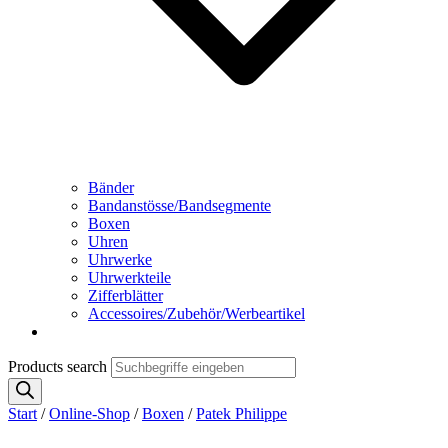
Bänder
Bandanstösse/Bandsegmente
Boxen
Uhren
Uhrwerke
Uhrwerkteile
Zifferblätter
Accessoires/Zubehör/Werbeartikel
Products search
Start
/
Online-Shop
/
Boxen
/
Patek Philippe