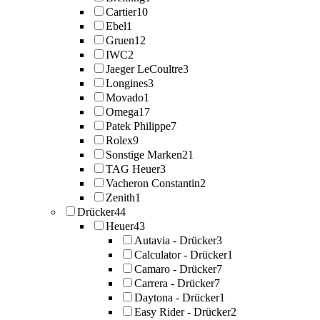
Cartier
10
Ebel
1
Gruen
12
IWC
2
Jaeger LeCoultre
3
Longines
3
Movado
1
Omega
17
Patek Philippe
7
Rolex
9
Sonstige Marken
21
TAG Heuer
3
Vacheron Constantin
2
Zenith
1
Drücker
44
Heuer
43
Autavia - Drücker
3
Calculator - Drücker
1
Camaro - Drücker
7
Carrera - Drücker
7
Daytona - Drücker
1
Easy Rider - Drücker
2