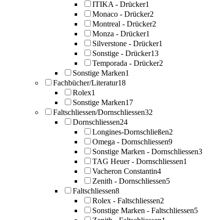
ITIKA - Drücker
1
Monaco - Drücker
2
Montreal - Drücker
2
Monza - Drücker
1
Silverstone - Drücker
1
Sonstige - Drücker
13
Temporada - Drücker
2
Sonstige Marken
1
Fachbücher/Literatur
18
Rolex
1
Sonstige Marken
17
Faltschliessen/Dornschliessen
32
Dornschliessen
24
Longines-Dornschließen
2
Omega - Dornschliessen
9
Sonstige Marken - Dornschliessen
3
TAG Heuer - Dornschliessen
1
Vacheron Constantin
4
Zenith - Dornschliessen
5
Faltschliessen
8
Rolex - Faltschliessen
2
Sonstige Marken - Faltschliessen
5