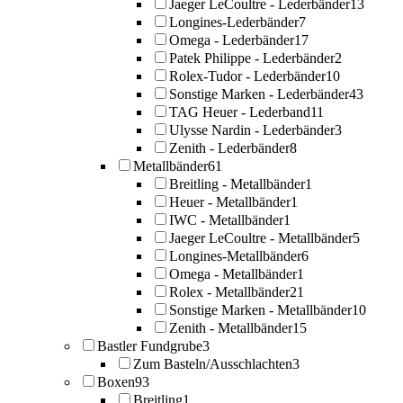
Jaeger LeCoultre - Lederbänder
13
Longines-Lederbänder
7
Omega - Lederbänder
17
Patek Philippe - Lederbänder
2
Rolex-Tudor - Lederbänder
10
Sonstige Marken - Lederbänder
43
TAG Heuer - Lederband
11
Ulysse Nardin - Lederbänder
3
Zenith - Lederbänder
8
Metallbänder
61
Breitling - Metallbänder
1
Heuer - Metallbänder
1
IWC - Metallbänder
1
Jaeger LeCoultre - Metallbänder
5
Longines-Metallbänder
6
Omega - Metallbänder
1
Rolex - Metallbänder
21
Sonstige Marken - Metallbänder
10
Zenith - Metallbänder
15
Bastler Fundgrube
3
Zum Basteln/Ausschlachten
3
Boxen
93
Breitling
1