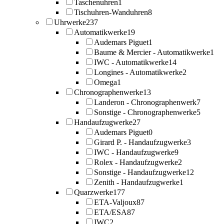
Taschenuhren
1
Tischuhren-Wanduhren
8
Uhrwerke
237
Automatikwerke
19
Audemars Piguet
1
Baume & Mercier - Automatikwerke
1
IWC - Automatikwerke
14
Longines - Automatikwerke
2
Omega
1
Chronographenwerke
13
Landeron - Chronographenwerk
7
Sonstige - Chronographenwerke
5
Handaufzugwerke
27
Audemars Piguet
0
Girard P. - Handaufzugwerke
3
IWC - Handaufzugwerke
9
Rolex - Handaufzugwerke
2
Sonstige - Handaufzugwerke
12
Zenith - Handaufzugwerke
1
Quarzwerke
177
ETA-Valjoux
87
ETA/ESA
87
IWC
2