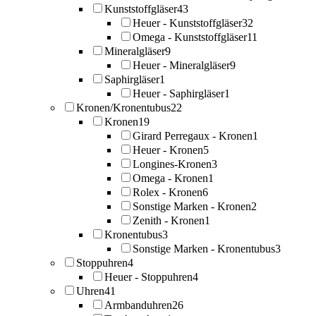
Kunststoffgläser
43
Heuer - Kunststoffgläser
32
Omega - Kunststoffgläser
11
Mineralgläser
9
Heuer - Mineralgläser
9
Saphirgläser
1
Heuer - Saphirgläser
1
Kronen/Kronentubus
22
Kronen
19
Girard Perregaux - Kronen
1
Heuer - Kronen
5
Longines-Kronen
3
Omega - Kronen
1
Rolex - Kronen
6
Sonstige Marken - Kronen
2
Zenith - Kronen
1
Kronentubus
3
Sonstige Marken - Kronentubus
3
Stoppuhren
4
Heuer - Stoppuhren
4
Uhren
41
Armbanduhren
26