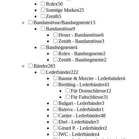
Rolex
50
Sonstige Marken
25
Zenith
5
Bandanstösse/Bandsegmente
13
Bandanstösse
9
Heuer - Bandanstösse
6
Zenith - Bandanstösse
3
Bandsegmente
4
Rolex - Bandsegmente
2
Zenith - Bandsegmente
2
Bänder
283
Lederbänder
222
Baume & Mercier - Lederbänder
4
Breitling - Lederbänder
43
Für Dornschliesse
12
Für Faltschliesse
31
Bulgari - Lederbänder
3
Bulova - Lederbänder
1
Cartier - Lederbänder
48
Ebel - Lederbänder
3
Girard P. - Lederbänder
2
IWC - Lederbänder
4