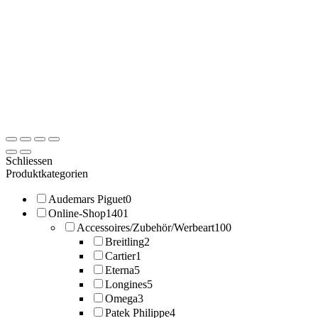
Schliessen
Produktkategorien
Audemars Piguet
0
Online-Shop
1401
Accessoires/Zubehör/Werbeart
100
Breitling
2
Cartier
1
Eterna
5
Longines
5
Omega
3
Patek Philippe
4