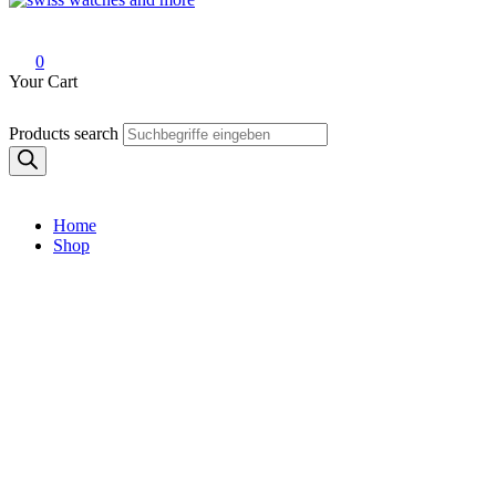
Swiss Watches and More
0
Your Cart
Products search
Home
Shop