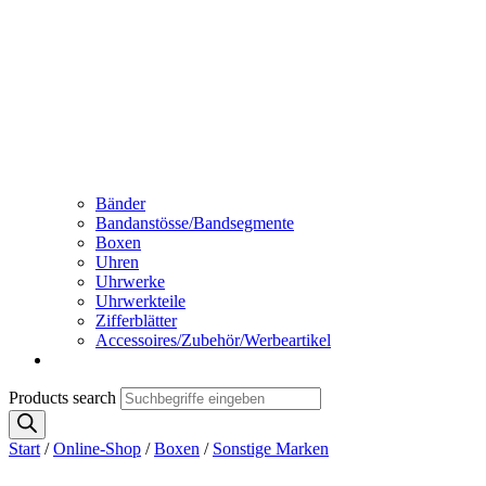
Bänder
Bandanstösse/Bandsegmente
Boxen
Uhren
Uhrwerke
Uhrwerkteile
Zifferblätter
Accessoires/Zubehör/Werbeartikel
Products search
Start
/
Online-Shop
/
Boxen
/
Sonstige Marken