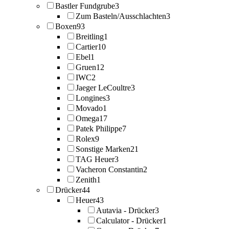
Bastler Fundgrube
3
Zum Basteln/Ausschlachten
3
Boxen
93
Breitling
1
Cartier
10
Ebel
1
Gruen
12
IWC
2
Jaeger LeCoultre
3
Longines
3
Movado
1
Omega
17
Patek Philippe
7
Rolex
9
Sonstige Marken
21
TAG Heuer
3
Vacheron Constantin
2
Zenith
1
Drücker
44
Heuer
43
Autavia - Drücker
3
Calculator - Drücker
1