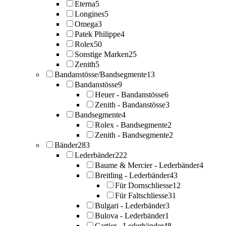
Eterna
5
Longines
5
Omega
3
Patek Philippe
4
Rolex
50
Sonstige Marken
25
Zenith
5
Bandanstösse/Bandsegmente
13
Bandanstösse
9
Heuer - Bandanstösse
6
Zenith - Bandanstösse
3
Bandsegmente
4
Rolex - Bandsegmente
2
Zenith - Bandsegmente
2
Bänder
283
Lederbänder
222
Baume & Mercier - Lederbänder
4
Breitling - Lederbänder
43
Für Dornschliesse
12
Für Faltschliesse
31
Bulgari - Lederbänder
3
Bulova - Lederbänder
1
Cartier - Lederbänder
48