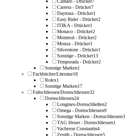
Camaro - Drücker
7
Carrera - Drücker
7
Daytona - Drücker
1
Easy Rider - Drücker
2
ITIKA - Drücker
1
Monaco - Drücker
2
Montreal - Drücker
2
Monza - Drücker
1
Silverstone - Drücker
1
Sonstige - Drücker
13
Temporada - Drücker
2
Sonstige Marken
1
Fachbücher/Literatur
18
Rolex
1
Sonstige Marken
17
Faltschliessen/Dornschliessen
32
Dornschliessen
24
Longines-Dornschließen
2
Omega - Dornschliessen
9
Sonstige Marken - Dornschliessen
3
TAG Heuer - Dornschliessen
1
Vacheron Constantin
4
Zenith - Dornschliessen
5