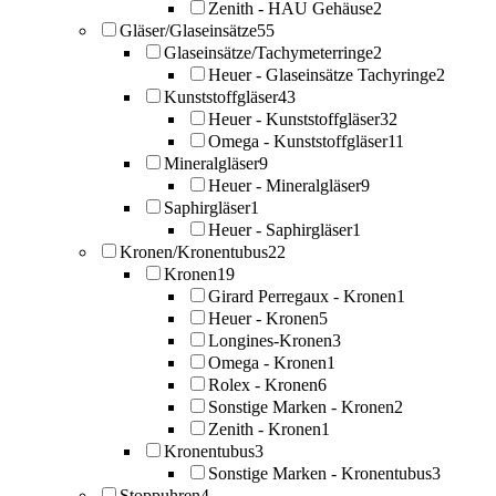
Zenith - HAU Gehäuse
2
Gläser/Glaseinsätze
55
Glaseinsätze/Tachymeterringe
2
Heuer - Glaseinsätze Tachyringe
2
Kunststoffgläser
43
Heuer - Kunststoffgläser
32
Omega - Kunststoffgläser
11
Mineralgläser
9
Heuer - Mineralgläser
9
Saphirgläser
1
Heuer - Saphirgläser
1
Kronen/Kronentubus
22
Kronen
19
Girard Perregaux - Kronen
1
Heuer - Kronen
5
Longines-Kronen
3
Omega - Kronen
1
Rolex - Kronen
6
Sonstige Marken - Kronen
2
Zenith - Kronen
1
Kronentubus
3
Sonstige Marken - Kronentubus
3
Stoppuhren
4