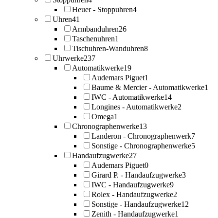
Heuer - Stoppuhren
4
Uhren
41
Armbanduhren
26
Taschenuhren
1
Tischuhren-Wanduhren
8
Uhrwerke
237
Automatikwerke
19
Audemars Piguet
1
Baume & Mercier - Automatikwerke
1
IWC - Automatikwerke
14
Longines - Automatikwerke
2
Omega
1
Chronographenwerke
13
Landeron - Chronographenwerk
7
Sonstige - Chronographenwerke
5
Handaufzugwerke
27
Audemars Piguet
0
Girard P. - Handaufzugwerke
3
IWC - Handaufzugwerke
9
Rolex - Handaufzugwerke
2
Sonstige - Handaufzugwerke
12
Zenith - Handaufzugwerke
1