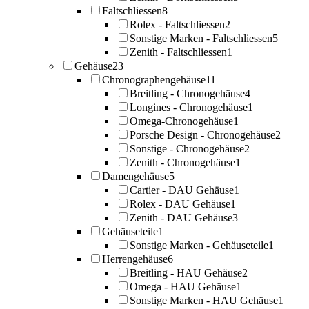
Faltschliessen
8
Rolex - Faltschliessen
2
Sonstige Marken - Faltschliessen
5
Zenith - Faltschliessen
1
Gehäuse
23
Chronographengehäuse
11
Breitling - Chronogehäuse
4
Longines - Chronogehäuse
1
Omega-Chronogehäuse
1
Porsche Design - Chronogehäuse
2
Sonstige - Chronogehäuse
2
Zenith - Chronogehäuse
1
Damengehäuse
5
Cartier - DAU Gehäuse
1
Rolex - DAU Gehäuse
1
Zenith - DAU Gehäuse
3
Gehäuseteile
1
Sonstige Marken - Gehäuseteile
1
Herrengehäuse
6
Breitling - HAU Gehäuse
2
Omega - HAU Gehäuse
1
Sonstige Marken - HAU Gehäuse
1