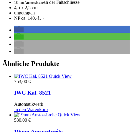
an der Faltschliesse
18 mm Anstossbreite
4,5 x 2,5 cm
ungetragen
NP ca. 140.-â‚¬
Ähnliche Produkte
Quick View
753,00
€
IWC Kal. 8521
Automatikwerk
In den Warenkorb
Quick View
530,00
€
19mm Anstossbreite