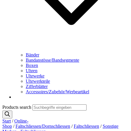
Bänder
Bandanstösse/Bandsegmente
Boxen
Uhren
Uhrwerke
Uhrwerkteile
Zifferblätter
Accessoires/Zubehör/Werbeartikel
Products search
Start
/
Online-
Shop
/
Faltschliessen/Dornschliessen
/
Faltschliessen
/
Sonstige