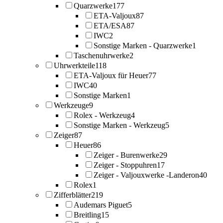
Quarzwerke
177
ETA-Valjoux
87
ETA/ESA
87
IWC
2
Sonstige Marken - Quarzwerke
1
Taschenuhrwerke
2
Uhrwerkteile
118
ETA-Valjoux für Heuer
77
IWC
40
Sonstige Marken
1
Werkzeuge
9
Rolex - Werkzeug
4
Sonstige Marken - Werkzeug
5
Zeiger
87
Heuer
86
Zeiger - Burenwerke
29
Zeiger - Stoppuhren
17
Zeiger - Valjouxwerke -Landeron
40
Rolex
1
Zifferblätter
219
Audemars Piguet
5
Breitling
15