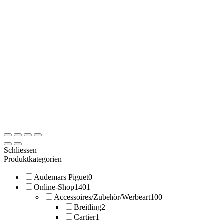
Schliessen
Produktkategorien
Audemars Piguet
0
Online-Shop
1401
Accessoires/Zubehör/Werbeart
100
Breitling
2
Cartier
1