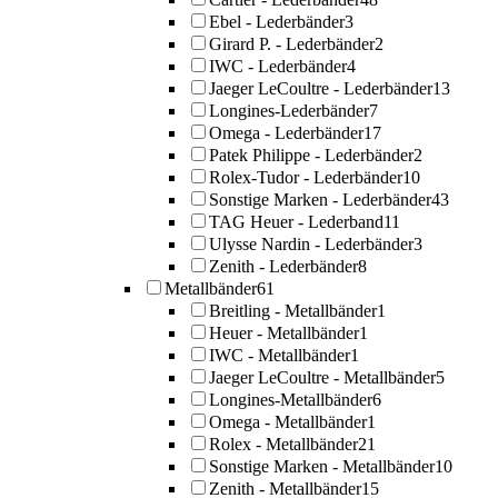
Ebel - Lederbänder
3
Girard P. - Lederbänder
2
IWC - Lederbänder
4
Jaeger LeCoultre - Lederbänder
13
Longines-Lederbänder
7
Omega - Lederbänder
17
Patek Philippe - Lederbänder
2
Rolex-Tudor - Lederbänder
10
Sonstige Marken - Lederbänder
43
TAG Heuer - Lederband
11
Ulysse Nardin - Lederbänder
3
Zenith - Lederbänder
8
Metallbänder
61
Breitling - Metallbänder
1
Heuer - Metallbänder
1
IWC - Metallbänder
1
Jaeger LeCoultre - Metallbänder
5
Longines-Metallbänder
6
Omega - Metallbänder
1
Rolex - Metallbänder
21
Sonstige Marken - Metallbänder
10
Zenith - Metallbänder
15