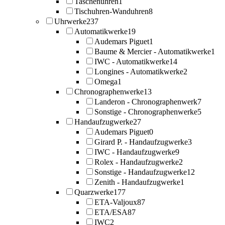
Taschenuhren
1
Tischuhren-Wanduhren
8
Uhrwerke
237
Automatikwerke
19
Audemars Piguet
1
Baume & Mercier - Automatikwerke
1
IWC - Automatikwerke
14
Longines - Automatikwerke
2
Omega
1
Chronographenwerke
13
Landeron - Chronographenwerk
7
Sonstige - Chronographenwerke
5
Handaufzugwerke
27
Audemars Piguet
0
Girard P. - Handaufzugwerke
3
IWC - Handaufzugwerke
9
Rolex - Handaufzugwerke
2
Sonstige - Handaufzugwerke
12
Zenith - Handaufzugwerke
1
Quarzwerke
177
ETA-Valjoux
87
ETA/ESA
87
IWC
2