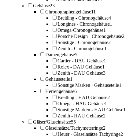
Gehäuse
23
Chronographengehäuse
11
Breitling - Chronogehäuse
4
Longines - Chronogehäuse
1
Omega-Chronogehäuse
1
Porsche Design - Chronogehäuse
2
Sonstige - Chronogehäuse
2
Zenith - Chronogehäuse
1
Damengehäuse
5
Cartier - DAU Gehäuse
1
Rolex - DAU Gehäuse
1
Zenith - DAU Gehäuse
3
Gehäuseteile
1
Sonstige Marken - Gehäuseteile
1
Herrengehäuse
6
Breitling - HAU Gehäuse
2
Omega - HAU Gehäuse
1
Sonstige Marken - HAU Gehäuse
1
Zenith - HAU Gehäuse
2
Gläser/Glaseinsätze
55
Glaseinsätze/Tachymeterringe
2
Heuer - Glaseinsätze Tachyringe
2