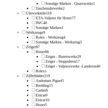
Sonstige Marken - Quarzwerke
1
Taschenuhrwerke
2
Uhrwerkteile
118
ETA-Valjoux für Heuer
77
IWC
40
Sonstige Marken
1
Werkzeuge
9
Rolex - Werkzeug
4
Sonstige Marken - Werkzeug
5
Zeiger
87
Heuer
86
Zeiger - Burenwerke
29
Zeiger - Stoppuhren
17
Zeiger - Valjouxwerke -Landeron
40
Rolex
1
Zifferblätter
219
Audemars Piguet
5
Breitling
15
Cartier
6
Enicar
0
Enicar
10
Heuer
5