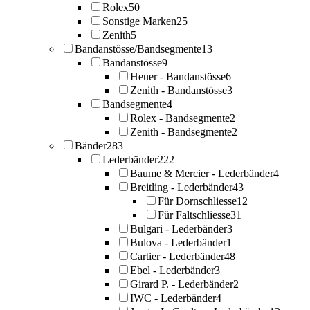
Rolex
50
Sonstige Marken
25
Zenith
5
Bandanstösse/Bandsegmente
13
Bandanstösse
9
Heuer - Bandanstösse
6
Zenith - Bandanstösse
3
Bandsegmente
4
Rolex - Bandsegmente
2
Zenith - Bandsegmente
2
Bänder
283
Lederbänder
222
Baume & Mercier - Lederbänder
4
Breitling - Lederbänder
43
Für Dornschliesse
12
Für Faltschliesse
31
Bulgari - Lederbänder
3
Bulova - Lederbänder
1
Cartier - Lederbänder
48
Ebel - Lederbänder
3
Girard P. - Lederbänder
2
IWC - Lederbänder
4