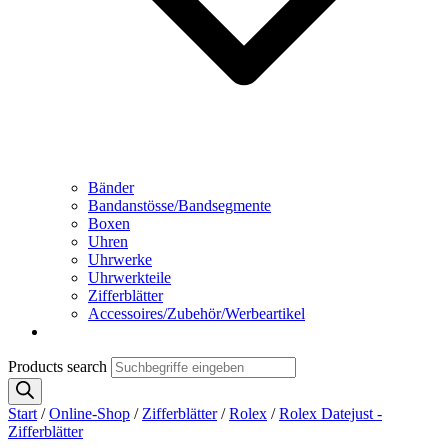
Bänder
Bandanstösse/Bandsegmente
Boxen
Uhren
Uhrwerke
Uhrwerkteile
Zifferblätter
Accessoires/Zubehör/Werbeartikel
Products search
Start
/
Online-Shop
/
Zifferblätter
/
Rolex
/
Rolex Datejust -
Zifferblätter