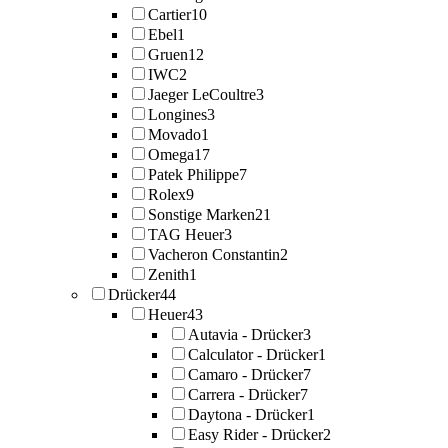
Cartier
10
Ebel
1
Gruen
12
IWC
2
Jaeger LeCoultre
3
Longines
3
Movado
1
Omega
17
Patek Philippe
7
Rolex
9
Sonstige Marken
21
TAG Heuer
3
Vacheron Constantin
2
Zenith
1
Drücker
44
Heuer
43
Autavia - Drücker
3
Calculator - Drücker
1
Camaro - Drücker
7
Carrera - Drücker
7
Daytona - Drücker
1
Easy Rider - Drücker
2