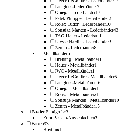
Jaeger LeCoultre - Lederbänder
13
Longines-Lederbänder
7
Omega - Lederbänder
17
Patek Philippe - Lederbänder
2
Rolex-Tudor - Lederbänder
10
Sonstige Marken - Lederbänder
43
TAG Heuer - Lederband
11
Ulysse Nardin - Lederbänder
3
Zenith - Lederbänder
8
Metallbänder
61
Breitling - Metallbänder
1
Heuer - Metallbänder
1
IWC - Metallbänder
1
Jaeger LeCoultre - Metallbänder
5
Longines-Metallbänder
6
Omega - Metallbänder
1
Rolex - Metallbänder
21
Sonstige Marken - Metallbänder
10
Zenith - Metallbänder
15
Bastler Fundgrube
3
Zum Basteln/Ausschlachten
3
Boxen
93
Breitling
1