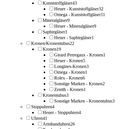
Kunststoffgläser
43
Heuer - Kunststoffgläser
32
Omega - Kunststoffgläser
11
Mineralgläser
9
Heuer - Mineralgläser
9
Saphirgläser
1
Heuer - Saphirgläser
1
Kronen/Kronentubus
22
Kronen
19
Girard Perregaux - Kronen
1
Heuer - Kronen
5
Longines-Kronen
3
Omega - Kronen
1
Rolex - Kronen
6
Sonstige Marken - Kronen
2
Zenith - Kronen
1
Kronentubus
3
Sonstige Marken - Kronentubus
3
Stoppuhren
4
Heuer - Stoppuhren
4
Uhren
41
Armbanduhren
26