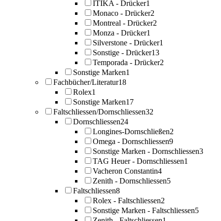
ITIKA - Drücker
1
Monaco - Drücker
2
Montreal - Drücker
2
Monza - Drücker
1
Silverstone - Drücker
1
Sonstige - Drücker
13
Temporada - Drücker
2
Sonstige Marken
1
Fachbücher/Literatur
18
Rolex
1
Sonstige Marken
17
Faltschliessen/Dornschliessen
32
Dornschliessen
24
Longines-Dornschließen
2
Omega - Dornschliessen
9
Sonstige Marken - Dornschliessen
3
TAG Heuer - Dornschliessen
1
Vacheron Constantin
4
Zenith - Dornschliessen
5
Faltschliessen
8
Rolex - Faltschliessen
2
Sonstige Marken - Faltschliessen
5
Zenith - Faltschliessen
1