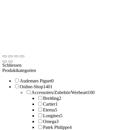
Schliessen
Produktkategorien
Audemars Piguet
0
Online-Shop
1401
Accessoires/Zubehör/Werbeart
100
Breitling
2
Cartier
1
Eterna
5
Longines
5
Omega
3
Patek Philippe
4