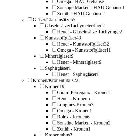
Omega - HAU Gehäuse
1
Sonstige Marken - HAU Gehäuse
1
Zenith - HAU Gehäuse
2
Gläser/Glaseinsätze
55
Glaseinsätze/Tachymeterringe
2
Heuer - Glaseinsätze Tachyringe
2
Kunststoffgläser
43
Heuer - Kunststoffgläser
32
Omega - Kunststoffgläser
11
Mineralgläser
9
Heuer - Mineralgläser
9
Saphirgläser
1
Heuer - Saphirgläser
1
Kronen/Kronentubus
22
Kronen
19
Girard Perregaux - Kronen
1
Heuer - Kronen
5
Longines-Kronen
3
Omega - Kronen
1
Rolex - Kronen
6
Sonstige Marken - Kronen
2
Zenith - Kronen
1
Kronentubus
3