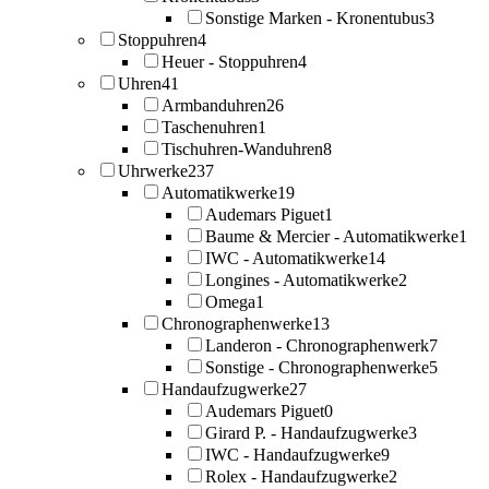
Sonstige Marken - Kronentubus
3
Stoppuhren
4
Heuer - Stoppuhren
4
Uhren
41
Armbanduhren
26
Taschenuhren
1
Tischuhren-Wanduhren
8
Uhrwerke
237
Automatikwerke
19
Audemars Piguet
1
Baume & Mercier - Automatikwerke
1
IWC - Automatikwerke
14
Longines - Automatikwerke
2
Omega
1
Chronographenwerke
13
Landeron - Chronographenwerk
7
Sonstige - Chronographenwerke
5
Handaufzugwerke
27
Audemars Piguet
0
Girard P. - Handaufzugwerke
3
IWC - Handaufzugwerke
9
Rolex - Handaufzugwerke
2