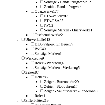
Sonstige - Handaufzugwerke
12
Zenith - Handaufzugwerke
1
Quarzwerke
177
ETA-Valjoux
87
ETA/ESA
87
IWC
2
Sonstige Marken - Quarzwerke
1
Taschenuhrwerke
2
Uhrwerkteile
118
ETA-Valjoux für Heuer
77
IWC
40
Sonstige Marken
1
Werkzeuge
9
Rolex - Werkzeug
4
Sonstige Marken - Werkzeug
5
Zeiger
87
Heuer
86
Zeiger - Burenwerke
29
Zeiger - Stoppuhren
17
Zeiger - Valjouxwerke -Landeron
40
Rolex
1
Zifferblätter
219