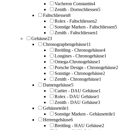
Vacheron Constantin
4
Zenith - Dornschliessen
5
Faltschliessen
8
Rolex - Faltschliessen
2
Sonstige Marken - Faltschliessen
5
Zenith - Faltschliessen
1
Gehäuse
23
Chronographengehäuse
11
Breitling - Chronogehäuse
4
Longines - Chronogehäuse
1
Omega-Chronogehäuse
1
Porsche Design - Chronogehäuse
2
Sonstige - Chronogehäuse
2
Zenith - Chronogehäuse
1
Damengehäuse
5
Cartier - DAU Gehäuse
1
Rolex - DAU Gehäuse
1
Zenith - DAU Gehäuse
3
Gehäuseteile
1
Sonstige Marken - Gehäuseteile
1
Herrengehäuse
6
Breitling - HAU Gehäuse
2