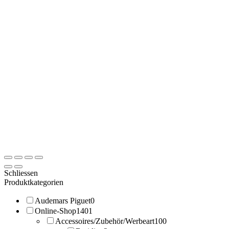
Schliessen
Produktkategorien
Audemars Piguet
0
Online-Shop
1401
Accessoires/Zubehör/Werbeart
100