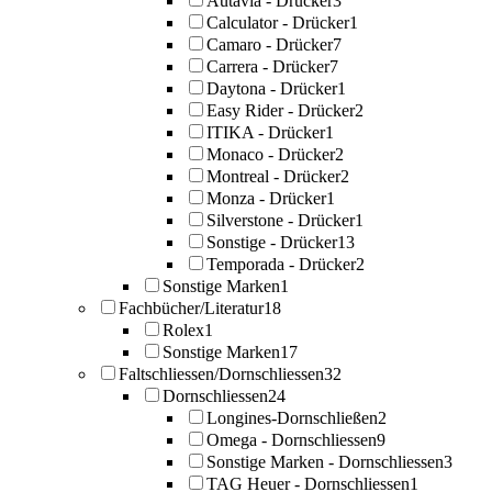
Autavia - Drücker
3
Calculator - Drücker
1
Camaro - Drücker
7
Carrera - Drücker
7
Daytona - Drücker
1
Easy Rider - Drücker
2
ITIKA - Drücker
1
Monaco - Drücker
2
Montreal - Drücker
2
Monza - Drücker
1
Silverstone - Drücker
1
Sonstige - Drücker
13
Temporada - Drücker
2
Sonstige Marken
1
Fachbücher/Literatur
18
Rolex
1
Sonstige Marken
17
Faltschliessen/Dornschliessen
32
Dornschliessen
24
Longines-Dornschließen
2
Omega - Dornschliessen
9
Sonstige Marken - Dornschliessen
3
TAG Heuer - Dornschliessen
1