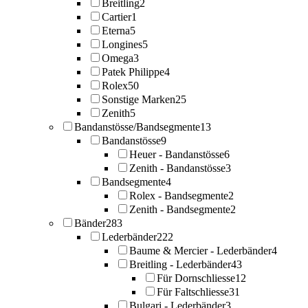
Breitling
2
Cartier
1
Eterna
5
Longines
5
Omega
3
Patek Philippe
4
Rolex
50
Sonstige Marken
25
Zenith
5
Bandanstösse/Bandsegmente
13
Bandanstösse
9
Heuer - Bandanstösse
6
Zenith - Bandanstösse
3
Bandsegmente
4
Rolex - Bandsegmente
2
Zenith - Bandsegmente
2
Bänder
283
Lederbänder
222
Baume & Mercier - Lederbänder
4
Breitling - Lederbänder
43
Für Dornschliesse
12
Für Faltschliesse
31
Bulgari - Lederbänder
3