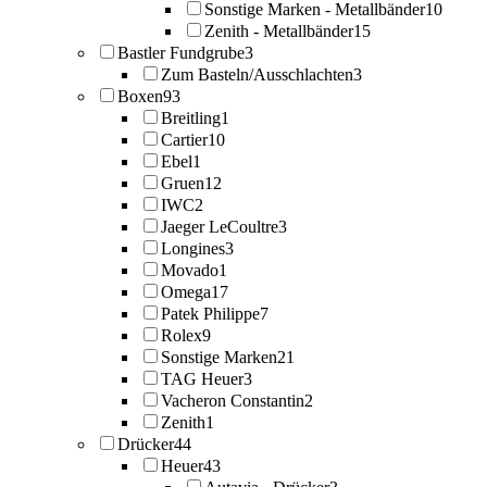
Sonstige Marken - Metallbänder
10
Zenith - Metallbänder
15
Bastler Fundgrube
3
Zum Basteln/Ausschlachten
3
Boxen
93
Breitling
1
Cartier
10
Ebel
1
Gruen
12
IWC
2
Jaeger LeCoultre
3
Longines
3
Movado
1
Omega
17
Patek Philippe
7
Rolex
9
Sonstige Marken
21
TAG Heuer
3
Vacheron Constantin
2
Zenith
1
Drücker
44
Heuer
43