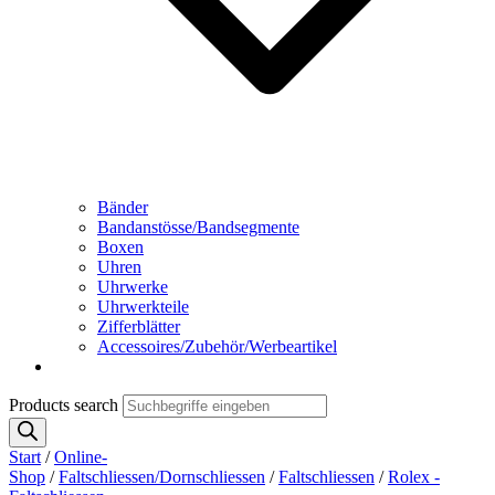
Bänder
Bandanstösse/Bandsegmente
Boxen
Uhren
Uhrwerke
Uhrwerkteile
Zifferblätter
Accessoires/Zubehör/Werbeartikel
Products search
Start
/
Online-
Shop
/
Faltschliessen/Dornschliessen
/
Faltschliessen
/
Rolex -