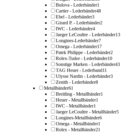
Bulova - Lederbänder
1
Cartier - Lederbänder
48
Ebel - Lederbänder
3
Girard P. - Lederbänder
2
IWC - Lederbänder
4
Jaeger LeCoultre - Lederbänder
13
Longines-Lederbänder
7
Omega - Lederbänder
17
Patek Philippe - Lederbänder
2
Rolex-Tudor - Lederbänder
10
Sonstige Marken - Lederbänder
43
TAG Heuer - Lederband
11
Ulysse Nardin - Lederbänder
3
Zenith - Lederbänder
8
Metallbänder
61
Breitling - Metallbänder
1
Heuer - Metallbänder
1
IWC - Metallbänder
1
Jaeger LeCoultre - Metallbänder
5
Longines-Metallbänder
6
Omega - Metallbänder
1
Rolex - Metallbänder
21