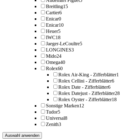
Audemars Piguet
5
Breitling
15
Cartier
6
Enicar
0
Enicar
10
Heuer
5
IWC
18
Jaeger-LeCoultre
5
LONGINES
3
Mido
24
Omega
40
Rolex
60
Rolex Air-King - Zifferblätter
1
Rolex Cellini - Zifferblätter
6
Rolex Date - Zifferblätter
6
Rolex Datejust - Zifferblätter
28
Rolex Oyster - Zifferblätter
18
Sonstige Marken
12
Tudor
5
Universal
8
Zenith
3
Auswahl anwenden