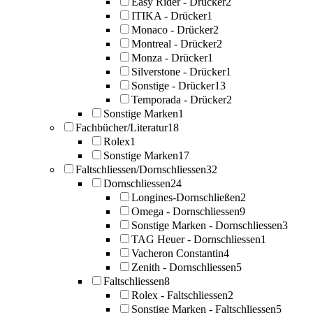
Easy Rider - Drücker
2
ITIKA - Drücker
1
Monaco - Drücker
2
Montreal - Drücker
2
Monza - Drücker
1
Silverstone - Drücker
1
Sonstige - Drücker
13
Temporada - Drücker
2
Sonstige Marken
1
Fachbücher/Literatur
18
Rolex
1
Sonstige Marken
17
Faltschliessen/Dornschliessen
32
Dornschliessen
24
Longines-Dornschließen
2
Omega - Dornschliessen
9
Sonstige Marken - Dornschliessen
3
TAG Heuer - Dornschliessen
1
Vacheron Constantin
4
Zenith - Dornschliessen
5
Faltschliessen
8
Rolex - Faltschliessen
2
Sonstige Marken - Faltschliessen
5