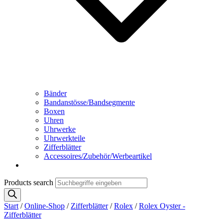
Bänder
Bandanstösse/Bandsegmente
Boxen
Uhren
Uhrwerke
Uhrwerkteile
Zifferblätter
Accessoires/Zubehör/Werbeartikel
Products search
Start
/
Online-Shop
/
Zifferblätter
/
Rolex
/
Rolex Oyster -
Zifferblätter