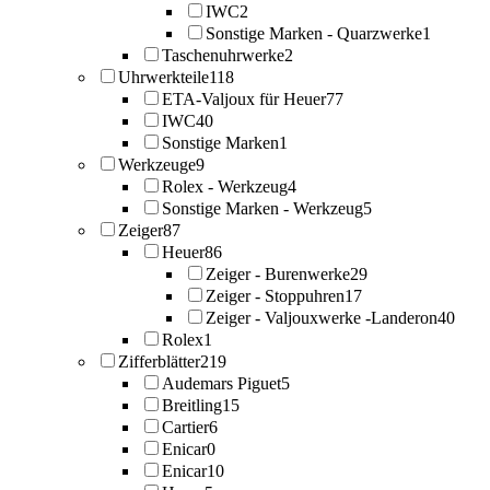
IWC
2
Sonstige Marken - Quarzwerke
1
Taschenuhrwerke
2
Uhrwerkteile
118
ETA-Valjoux für Heuer
77
IWC
40
Sonstige Marken
1
Werkzeuge
9
Rolex - Werkzeug
4
Sonstige Marken - Werkzeug
5
Zeiger
87
Heuer
86
Zeiger - Burenwerke
29
Zeiger - Stoppuhren
17
Zeiger - Valjouxwerke -Landeron
40
Rolex
1
Zifferblätter
219
Audemars Piguet
5
Breitling
15
Cartier
6
Enicar
0
Enicar
10