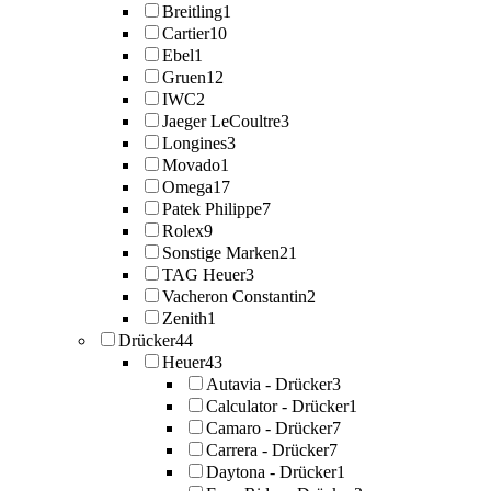
Breitling
1
Cartier
10
Ebel
1
Gruen
12
IWC
2
Jaeger LeCoultre
3
Longines
3
Movado
1
Omega
17
Patek Philippe
7
Rolex
9
Sonstige Marken
21
TAG Heuer
3
Vacheron Constantin
2
Zenith
1
Drücker
44
Heuer
43
Autavia - Drücker
3
Calculator - Drücker
1
Camaro - Drücker
7
Carrera - Drücker
7
Daytona - Drücker
1