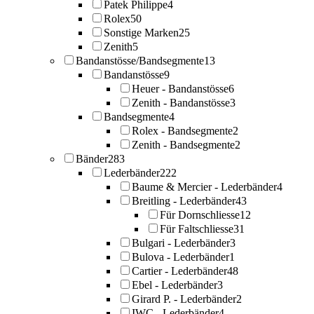
Patek Philippe
4
Rolex
50
Sonstige Marken
25
Zenith
5
Bandanstösse/Bandsegmente
13
Bandanstösse
9
Heuer - Bandanstösse
6
Zenith - Bandanstösse
3
Bandsegmente
4
Rolex - Bandsegmente
2
Zenith - Bandsegmente
2
Bänder
283
Lederbänder
222
Baume & Mercier - Lederbänder
4
Breitling - Lederbänder
43
Für Dornschliesse
12
Für Faltschliesse
31
Bulgari - Lederbänder
3
Bulova - Lederbänder
1
Cartier - Lederbänder
48
Ebel - Lederbänder
3
Girard P. - Lederbänder
2
IWC - Lederbänder
4