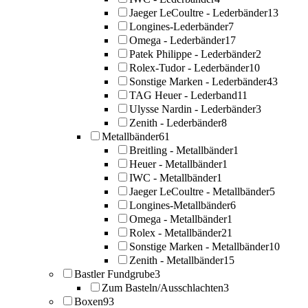
Jaeger LeCoultre - Lederbänder
13
Longines-Lederbänder
7
Omega - Lederbänder
17
Patek Philippe - Lederbänder
2
Rolex-Tudor - Lederbänder
10
Sonstige Marken - Lederbänder
43
TAG Heuer - Lederband
11
Ulysse Nardin - Lederbänder
3
Zenith - Lederbänder
8
Metallbänder
61
Breitling - Metallbänder
1
Heuer - Metallbänder
1
IWC - Metallbänder
1
Jaeger LeCoultre - Metallbänder
5
Longines-Metallbänder
6
Omega - Metallbänder
1
Rolex - Metallbänder
21
Sonstige Marken - Metallbänder
10
Zenith - Metallbänder
15
Bastler Fundgrube
3
Zum Basteln/Ausschlachten
3
Boxen
93