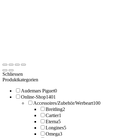
Schliessen
Produktkategorien
Audemars Piguet
0
Online-Shop
1401
Accessoires/Zubehör/Werbeart
100
Breitling
2
Cartier
1
Eterna
5
Longines
5
Omega
3