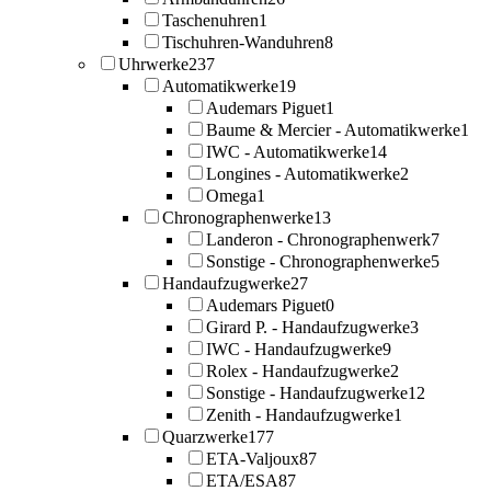
Taschenuhren
1
Tischuhren-Wanduhren
8
Uhrwerke
237
Automatikwerke
19
Audemars Piguet
1
Baume & Mercier - Automatikwerke
1
IWC - Automatikwerke
14
Longines - Automatikwerke
2
Omega
1
Chronographenwerke
13
Landeron - Chronographenwerk
7
Sonstige - Chronographenwerke
5
Handaufzugwerke
27
Audemars Piguet
0
Girard P. - Handaufzugwerke
3
IWC - Handaufzugwerke
9
Rolex - Handaufzugwerke
2
Sonstige - Handaufzugwerke
12
Zenith - Handaufzugwerke
1
Quarzwerke
177
ETA-Valjoux
87
ETA/ESA
87