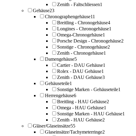
Zenith - Faltschliessen
1
Gehäuse
23
Chronographengehäuse
11
Breitling - Chronogehäuse
4
Longines - Chronogehäuse
1
Omega-Chronogehäuse
1
Porsche Design - Chronogehäuse
2
Sonstige - Chronogehäuse
2
Zenith - Chronogehäuse
1
Damengehäuse
5
Cartier - DAU Gehäuse
1
Rolex - DAU Gehäuse
1
Zenith - DAU Gehäuse
3
Gehäuseteile
1
Sonstige Marken - Gehäuseteile
1
Herrengehäuse
6
Breitling - HAU Gehäuse
2
Omega - HAU Gehäuse
1
Sonstige Marken - HAU Gehäuse
1
Zenith - HAU Gehäuse
2
Gläser/Glaseinsätze
55
Glaseinsätze/Tachymeterringe
2