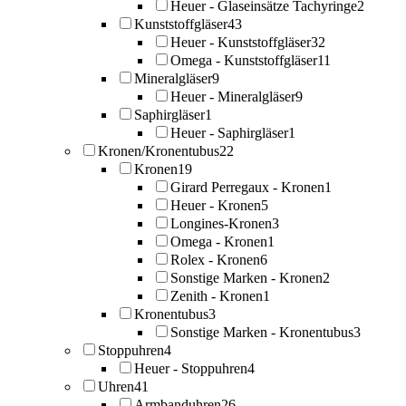
Heuer - Glaseinsätze Tachyringe
2
Kunststoffgläser
43
Heuer - Kunststoffgläser
32
Omega - Kunststoffgläser
11
Mineralgläser
9
Heuer - Mineralgläser
9
Saphirgläser
1
Heuer - Saphirgläser
1
Kronen/Kronentubus
22
Kronen
19
Girard Perregaux - Kronen
1
Heuer - Kronen
5
Longines-Kronen
3
Omega - Kronen
1
Rolex - Kronen
6
Sonstige Marken - Kronen
2
Zenith - Kronen
1
Kronentubus
3
Sonstige Marken - Kronentubus
3
Stoppuhren
4
Heuer - Stoppuhren
4
Uhren
41
Armbanduhren
26