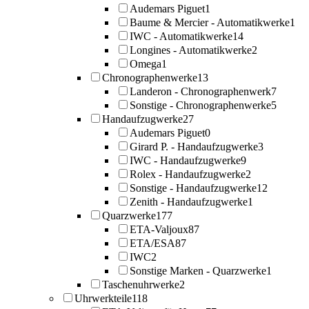
Audemars Piguet
1
Baume & Mercier - Automatikwerke
1
IWC - Automatikwerke
14
Longines - Automatikwerke
2
Omega
1
Chronographenwerke
13
Landeron - Chronographenwerk
7
Sonstige - Chronographenwerke
5
Handaufzugwerke
27
Audemars Piguet
0
Girard P. - Handaufzugwerke
3
IWC - Handaufzugwerke
9
Rolex - Handaufzugwerke
2
Sonstige - Handaufzugwerke
12
Zenith - Handaufzugwerke
1
Quarzwerke
177
ETA-Valjoux
87
ETA/ESA
87
IWC
2
Sonstige Marken - Quarzwerke
1
Taschenuhrwerke
2
Uhrwerkteile
118