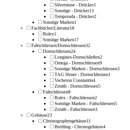
Silverstone - Drücker
1
Sonstige - Drücker
13
Temporada - Drücker
2
Sonstige Marken
1
Fachbücher/Literatur
18
Rolex
1
Sonstige Marken
17
Faltschliessen/Dornschliessen
32
Dornschliessen
24
Longines-Dornschließen
2
Omega - Dornschliessen
9
Sonstige Marken - Dornschliessen
3
TAG Heuer - Dornschliessen
1
Vacheron Constantin
4
Zenith - Dornschliessen
5
Faltschliessen
8
Rolex - Faltschliessen
2
Sonstige Marken - Faltschliessen
5
Zenith - Faltschliessen
1
Gehäuse
23
Chronographengehäuse
11
Breitling - Chronogehäuse
4