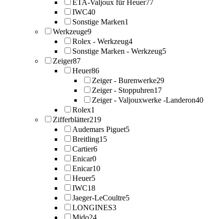
ETA-Valjoux für Heuer
77
IWC
40
Sonstige Marken
1
Werkzeuge
9
Rolex - Werkzeug
4
Sonstige Marken - Werkzeug
5
Zeiger
87
Heuer
86
Zeiger - Burenwerke
29
Zeiger - Stoppuhren
17
Zeiger - Valjouxwerke -Landeron
40
Rolex
1
Zifferblätter
219
Audemars Piguet
5
Breitling
15
Cartier
6
Enicar
0
Enicar
10
Heuer
5
IWC
18
Jaeger-LeCoultre
5
LONGINES
3
Mido
24