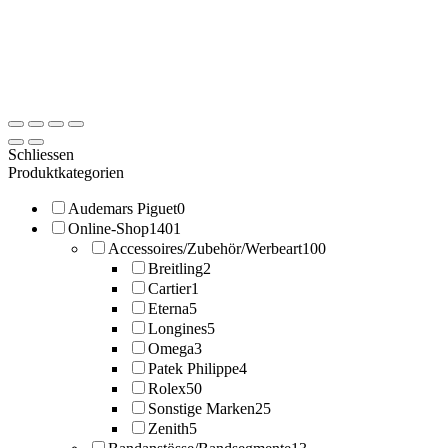
Schliessen
Produktkategorien
Audemars Piguet
0
Online-Shop
1401
Accessoires/Zubehör/Werbeart
100
Breitling
2
Cartier
1
Eterna
5
Longines
5
Omega
3
Patek Philippe
4
Rolex
50
Sonstige Marken
25
Zenith
5