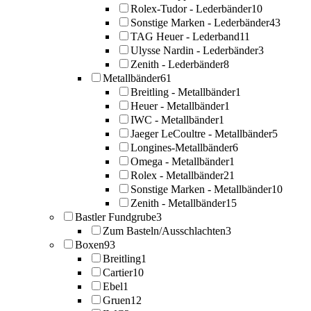
Rolex-Tudor - Lederbänder
10
Sonstige Marken - Lederbänder
43
TAG Heuer - Lederband
11
Ulysse Nardin - Lederbänder
3
Zenith - Lederbänder
8
Metallbänder
61
Breitling - Metallbänder
1
Heuer - Metallbänder
1
IWC - Metallbänder
1
Jaeger LeCoultre - Metallbänder
5
Longines-Metallbänder
6
Omega - Metallbänder
1
Rolex - Metallbänder
21
Sonstige Marken - Metallbänder
10
Zenith - Metallbänder
15
Bastler Fundgrube
3
Zum Basteln/Ausschlachten
3
Boxen
93
Breitling
1
Cartier
10
Ebel
1
Gruen
12