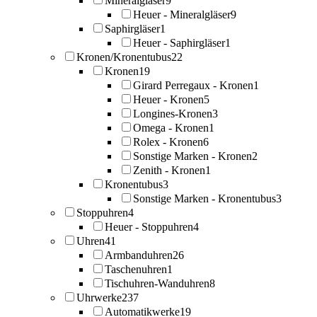
Mineralgläser
9
Heuer - Mineralgläser
9
Saphirgläser
1
Heuer - Saphirgläser
1
Kronen/Kronentubus
22
Kronen
19
Girard Perregaux - Kronen
1
Heuer - Kronen
5
Longines-Kronen
3
Omega - Kronen
1
Rolex - Kronen
6
Sonstige Marken - Kronen
2
Zenith - Kronen
1
Kronentubus
3
Sonstige Marken - Kronentubus
3
Stoppuhren
4
Heuer - Stoppuhren
4
Uhren
41
Armbanduhren
26
Taschenuhren
1
Tischuhren-Wanduhren
8
Uhrwerke
237
Automatikwerke
19