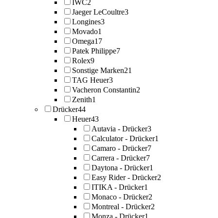
IWC
2
Jaeger LeCoultre
3
Longines
3
Movado
1
Omega
17
Patek Philippe
7
Rolex
9
Sonstige Marken
21
TAG Heuer
3
Vacheron Constantin
2
Zenith
1
Drücker
44
Heuer
43
Autavia - Drücker
3
Calculator - Drücker
1
Camaro - Drücker
7
Carrera - Drücker
7
Daytona - Drücker
1
Easy Rider - Drücker
2
ITIKA - Drücker
1
Monaco - Drücker
2
Montreal - Drücker
2
Monza - Drücker
1