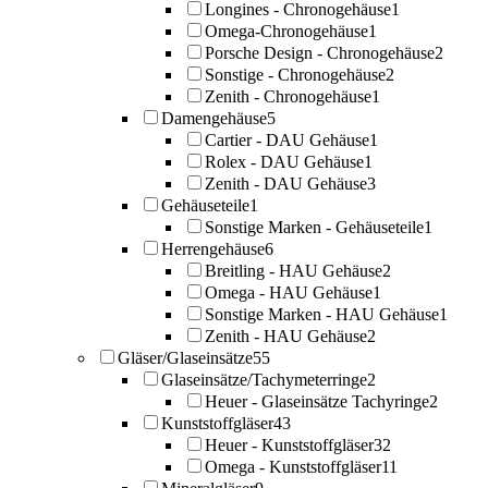
Longines - Chronogehäuse
1
Omega-Chronogehäuse
1
Porsche Design - Chronogehäuse
2
Sonstige - Chronogehäuse
2
Zenith - Chronogehäuse
1
Damengehäuse
5
Cartier - DAU Gehäuse
1
Rolex - DAU Gehäuse
1
Zenith - DAU Gehäuse
3
Gehäuseteile
1
Sonstige Marken - Gehäuseteile
1
Herrengehäuse
6
Breitling - HAU Gehäuse
2
Omega - HAU Gehäuse
1
Sonstige Marken - HAU Gehäuse
1
Zenith - HAU Gehäuse
2
Gläser/Glaseinsätze
55
Glaseinsätze/Tachymeterringe
2
Heuer - Glaseinsätze Tachyringe
2
Kunststoffgläser
43
Heuer - Kunststoffgläser
32
Omega - Kunststoffgläser
11