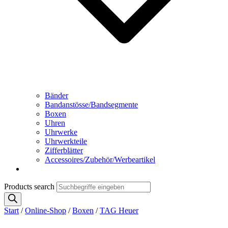
Bänder
Bandanstösse/Bandsegmente
Boxen
Uhren
Uhrwerke
Uhrwerkteile
Zifferblätter
Accessoires/Zubehör/Werbeartikel
Products search
Start
/
Online-Shop
/
Boxen
/
TAG Heuer