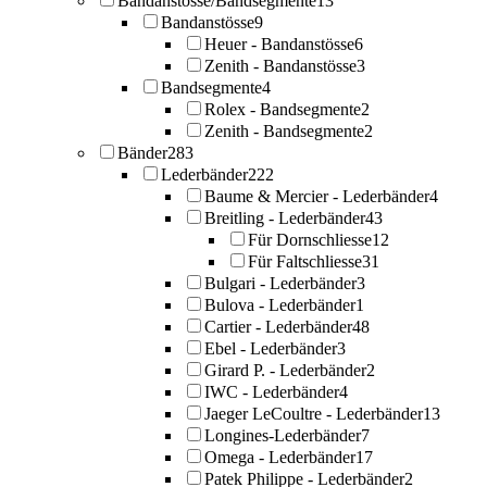
Bandanstösse/Bandsegmente
13
Bandanstösse
9
Heuer - Bandanstösse
6
Zenith - Bandanstösse
3
Bandsegmente
4
Rolex - Bandsegmente
2
Zenith - Bandsegmente
2
Bänder
283
Lederbänder
222
Baume & Mercier - Lederbänder
4
Breitling - Lederbänder
43
Für Dornschliesse
12
Für Faltschliesse
31
Bulgari - Lederbänder
3
Bulova - Lederbänder
1
Cartier - Lederbänder
48
Ebel - Lederbänder
3
Girard P. - Lederbänder
2
IWC - Lederbänder
4
Jaeger LeCoultre - Lederbänder
13
Longines-Lederbänder
7
Omega - Lederbänder
17
Patek Philippe - Lederbänder
2