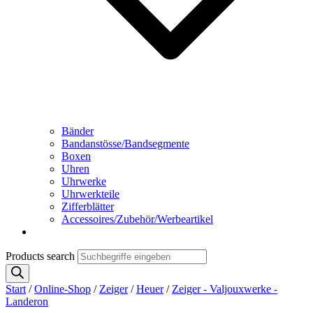
Bänder
Bandanstösse/Bandsegmente
Boxen
Uhren
Uhrwerke
Uhrwerkteile
Zifferblätter
Accessoires/Zubehör/Werbeartikel
Products search
Start
/
Online-Shop
/
Zeiger
/
Heuer
/
Zeiger - Valjouxwerke -
Landeron