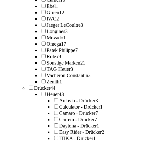
Ebel
1
Gruen
12
IWC
2
Jaeger LeCoultre
3
Longines
3
Movado
1
Omega
17
Patek Philippe
7
Rolex
9
Sonstige Marken
21
TAG Heuer
3
Vacheron Constantin
2
Zenith
1
Drücker
44
Heuer
43
Autavia - Drücker
3
Calculator - Drücker
1
Camaro - Drücker
7
Carrera - Drücker
7
Daytona - Drücker
1
Easy Rider - Drücker
2
ITIKA - Drücker
1