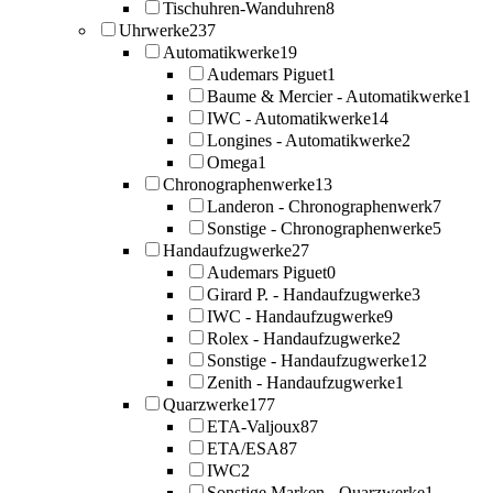
Tischuhren-Wanduhren
8
Uhrwerke
237
Automatikwerke
19
Audemars Piguet
1
Baume & Mercier - Automatikwerke
1
IWC - Automatikwerke
14
Longines - Automatikwerke
2
Omega
1
Chronographenwerke
13
Landeron - Chronographenwerk
7
Sonstige - Chronographenwerke
5
Handaufzugwerke
27
Audemars Piguet
0
Girard P. - Handaufzugwerke
3
IWC - Handaufzugwerke
9
Rolex - Handaufzugwerke
2
Sonstige - Handaufzugwerke
12
Zenith - Handaufzugwerke
1
Quarzwerke
177
ETA-Valjoux
87
ETA/ESA
87
IWC
2
Sonstige Marken - Quarzwerke
1