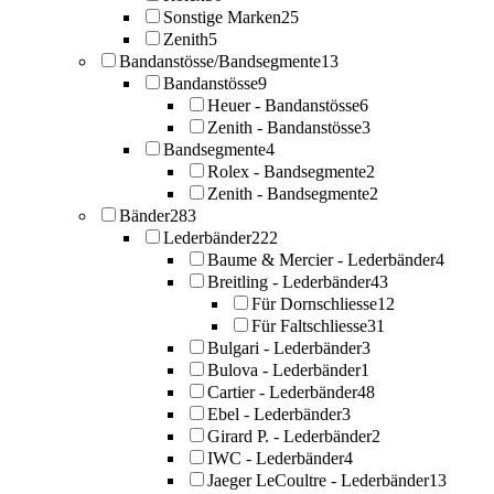
Sonstige Marken
25
Zenith
5
Bandanstösse/Bandsegmente
13
Bandanstösse
9
Heuer - Bandanstösse
6
Zenith - Bandanstösse
3
Bandsegmente
4
Rolex - Bandsegmente
2
Zenith - Bandsegmente
2
Bänder
283
Lederbänder
222
Baume & Mercier - Lederbänder
4
Breitling - Lederbänder
43
Für Dornschliesse
12
Für Faltschliesse
31
Bulgari - Lederbänder
3
Bulova - Lederbänder
1
Cartier - Lederbänder
48
Ebel - Lederbänder
3
Girard P. - Lederbänder
2
IWC - Lederbänder
4
Jaeger LeCoultre - Lederbänder
13