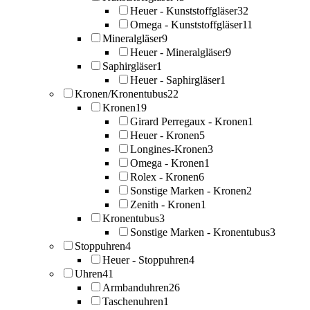
Heuer - Kunststoffgläser
32
Omega - Kunststoffgläser
11
Mineralgläser
9
Heuer - Mineralgläser
9
Saphirgläser
1
Heuer - Saphirgläser
1
Kronen/Kronentubus
22
Kronen
19
Girard Perregaux - Kronen
1
Heuer - Kronen
5
Longines-Kronen
3
Omega - Kronen
1
Rolex - Kronen
6
Sonstige Marken - Kronen
2
Zenith - Kronen
1
Kronentubus
3
Sonstige Marken - Kronentubus
3
Stoppuhren
4
Heuer - Stoppuhren
4
Uhren
41
Armbanduhren
26
Taschenuhren
1