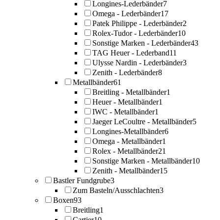
Longines-Lederbänder
7
Omega - Lederbänder
17
Patek Philippe - Lederbänder
2
Rolex-Tudor - Lederbänder
10
Sonstige Marken - Lederbänder
43
TAG Heuer - Lederband
11
Ulysse Nardin - Lederbänder
3
Zenith - Lederbänder
8
Metallbänder
61
Breitling - Metallbänder
1
Heuer - Metallbänder
1
IWC - Metallbänder
1
Jaeger LeCoultre - Metallbänder
5
Longines-Metallbänder
6
Omega - Metallbänder
1
Rolex - Metallbänder
21
Sonstige Marken - Metallbänder
10
Zenith - Metallbänder
15
Bastler Fundgrube
3
Zum Basteln/Ausschlachten
3
Boxen
93
Breitling
1
Cartier
10