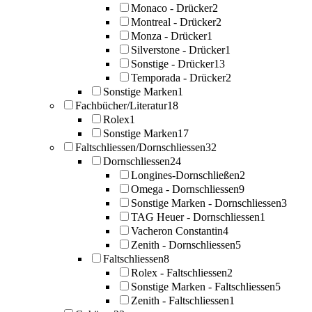
Monaco - Drücker
2
Montreal - Drücker
2
Monza - Drücker
1
Silverstone - Drücker
1
Sonstige - Drücker
13
Temporada - Drücker
2
Sonstige Marken
1
Fachbücher/Literatur
18
Rolex
1
Sonstige Marken
17
Faltschliessen/Dornschliessen
32
Dornschliessen
24
Longines-Dornschließen
2
Omega - Dornschliessen
9
Sonstige Marken - Dornschliessen
3
TAG Heuer - Dornschliessen
1
Vacheron Constantin
4
Zenith - Dornschliessen
5
Faltschliessen
8
Rolex - Faltschliessen
2
Sonstige Marken - Faltschliessen
5
Zenith - Faltschliessen
1