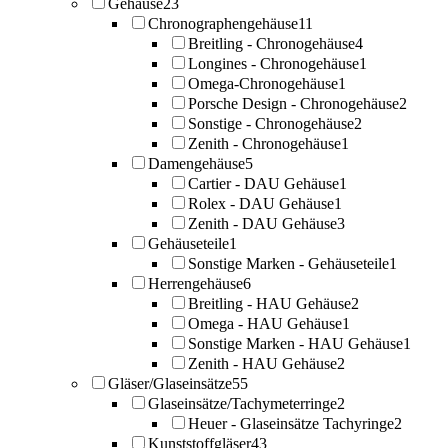
Gehäuse
23
Chronographengehäuse
11
Breitling - Chronogehäuse
4
Longines - Chronogehäuse
1
Omega-Chronogehäuse
1
Porsche Design - Chronogehäuse
2
Sonstige - Chronogehäuse
2
Zenith - Chronogehäuse
1
Damengehäuse
5
Cartier - DAU Gehäuse
1
Rolex - DAU Gehäuse
1
Zenith - DAU Gehäuse
3
Gehäuseteile
1
Sonstige Marken - Gehäuseteile
1
Herrengehäuse
6
Breitling - HAU Gehäuse
2
Omega - HAU Gehäuse
1
Sonstige Marken - HAU Gehäuse
1
Zenith - HAU Gehäuse
2
Gläser/Glaseinsätze
55
Glaseinsätze/Tachymeterringe
2
Heuer - Glaseinsätze Tachyringe
2
Kunststoffgläser
43