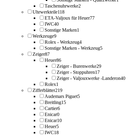
Taschenuhrwerke
2
Uhrwerkteile
118
ETA-Valjoux für Heuer
77
IWC
40
Sonstige Marken
1
Werkzeuge
9
Rolex - Werkzeug
4
Sonstige Marken - Werkzeug
5
Zeiger
87
Heuer
86
Zeiger - Burenwerke
29
Zeiger - Stoppuhren
17
Zeiger - Valjouxwerke -Landeron
40
Rolex
1
Zifferblätter
219
Audemars Piguet
5
Breitling
15
Cartier
6
Enicar
0
Enicar
10
Heuer
5
IWC
18