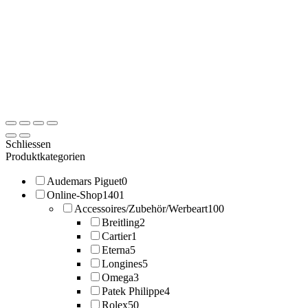
Schliessen
Produktkategorien
Audemars Piguet
0
Online-Shop
1401
Accessoires/Zubehör/Werbeart
100
Breitling
2
Cartier
1
Eterna
5
Longines
5
Omega
3
Patek Philippe
4
Rolex
50