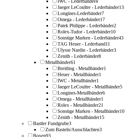
IWC - Lederbänder
4
Jaeger LeCoultre - Lederbänder
13
Longines-Lederbänder
7
Omega - Lederbänder
17
Patek Philippe - Lederbänder
2
Rolex-Tudor - Lederbänder
10
Sonstige Marken - Lederbänder
43
TAG Heuer - Lederband
11
Ulysse Nardin - Lederbänder
3
Zenith - Lederbänder
8
Metallbänder
61
Breitling - Metallbänder
1
Heuer - Metallbänder
1
IWC - Metallbänder
1
Jaeger LeCoultre - Metallbänder
5
Longines-Metallbänder
6
Omega - Metallbänder
1
Rolex - Metallbänder
21
Sonstige Marken - Metallbänder
10
Zenith - Metallbänder
15
Bastler Fundgrube
3
Zum Basteln/Ausschlachten
3
Boxen
93