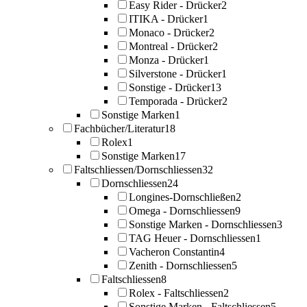
Easy Rider - Drücker
2
ITIKA - Drücker
1
Monaco - Drücker
2
Montreal - Drücker
2
Monza - Drücker
1
Silverstone - Drücker
1
Sonstige - Drücker
13
Temporada - Drücker
2
Sonstige Marken
1
Fachbücher/Literatur
18
Rolex
1
Sonstige Marken
17
Faltschliessen/Dornschliessen
32
Dornschliessen
24
Longines-Dornschließen
2
Omega - Dornschliessen
9
Sonstige Marken - Dornschliessen
3
TAG Heuer - Dornschliessen
1
Vacheron Constantin
4
Zenith - Dornschliessen
5
Faltschliessen
8
Rolex - Faltschliessen
2
Sonstige Marken - Faltschliessen
5