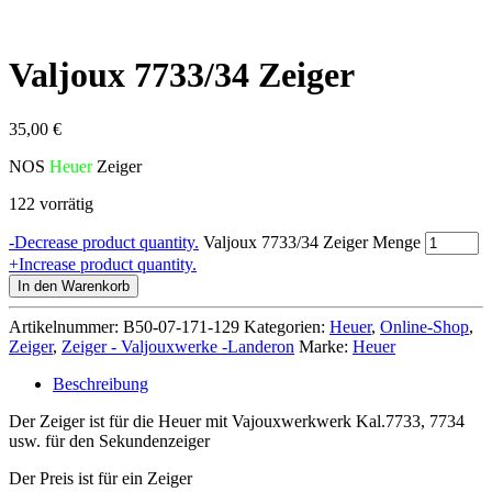
Valjoux 7733/34 Zeiger
35,00
€
NOS
Heuer
Zeiger
122 vorrätig
-
Decrease product quantity.
Valjoux 7733/34 Zeiger Menge
+
Increase product quantity.
In den Warenkorb
Artikelnummer:
B50-07-171-129
Kategorien:
Heuer
,
Online-Shop
,
Zeiger
,
Zeiger - Valjouxwerke -Landeron
Marke:
Heuer
Beschreibung
Der Zeiger ist für die Heuer mit Vajouxwerkwerk Kal.7733, 7734
usw. für den Sekundenzeiger
Der Preis ist für ein Zeiger