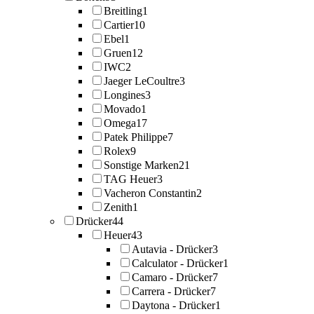
Breitling
1
Cartier
10
Ebel
1
Gruen
12
IWC
2
Jaeger LeCoultre
3
Longines
3
Movado
1
Omega
17
Patek Philippe
7
Rolex
9
Sonstige Marken
21
TAG Heuer
3
Vacheron Constantin
2
Zenith
1
Drücker
44
Heuer
43
Autavia - Drücker
3
Calculator - Drücker
1
Camaro - Drücker
7
Carrera - Drücker
7
Daytona - Drücker
1