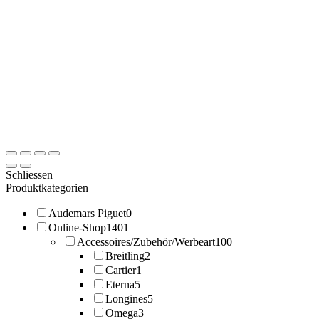
Schliessen
Produktkategorien
Audemars Piguet
0
Online-Shop
1401
Accessoires/Zubehör/Werbeart
100
Breitling
2
Cartier
1
Eterna
5
Longines
5
Omega
3