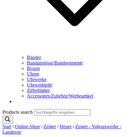
Bänder
Bandanstösse/Bandsegmente
Boxen
Uhren
Uhrwerke
Uhrwerkteile
Zifferblätter
Accessoires/Zubehör/Werbeartikel
Products search
Start
/
Online-Shop
/
Zeiger
/
Heuer
/
Zeiger - Valjouxwerke -
Landeron