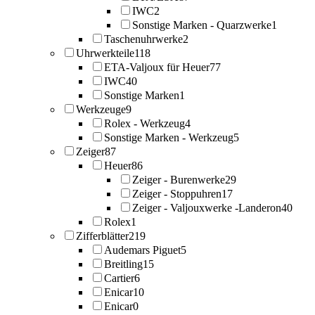
IWC
2
Sonstige Marken - Quarzwerke
1
Taschenuhrwerke
2
Uhrwerkteile
118
ETA-Valjoux für Heuer
77
IWC
40
Sonstige Marken
1
Werkzeuge
9
Rolex - Werkzeug
4
Sonstige Marken - Werkzeug
5
Zeiger
87
Heuer
86
Zeiger - Burenwerke
29
Zeiger - Stoppuhren
17
Zeiger - Valjouxwerke -Landeron
40
Rolex
1
Zifferblätter
219
Audemars Piguet
5
Breitling
15
Cartier
6
Enicar
10
Enicar
0