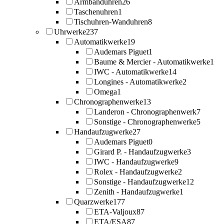
Armbanduhren
26
Taschenuhren
1
Tischuhren-Wanduhren
8
Uhrwerke
237
Automatikwerke
19
Audemars Piguet
1
Baume & Mercier - Automatikwerke
1
IWC - Automatikwerke
14
Longines - Automatikwerke
2
Omega
1
Chronographenwerke
13
Landeron - Chronographenwerk
7
Sonstige - Chronographenwerke
5
Handaufzugwerke
27
Audemars Piguet
0
Girard P. - Handaufzugwerke
3
IWC - Handaufzugwerke
9
Rolex - Handaufzugwerke
2
Sonstige - Handaufzugwerke
12
Zenith - Handaufzugwerke
1
Quarzwerke
177
ETA-Valjoux
87
ETA/ESA
87