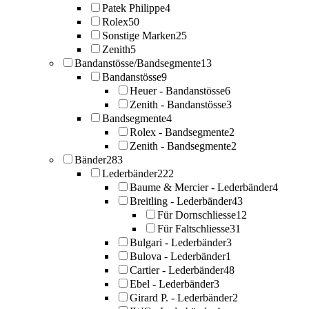
Patek Philippe
4
Rolex
50
Sonstige Marken
25
Zenith
5
Bandanstösse/Bandsegmente
13
Bandanstösse
9
Heuer - Bandanstösse
6
Zenith - Bandanstösse
3
Bandsegmente
4
Rolex - Bandsegmente
2
Zenith - Bandsegmente
2
Bänder
283
Lederbänder
222
Baume & Mercier - Lederbänder
4
Breitling - Lederbänder
43
Für Dornschliesse
12
Für Faltschliesse
31
Bulgari - Lederbänder
3
Bulova - Lederbänder
1
Cartier - Lederbänder
48
Ebel - Lederbänder
3
Girard P. - Lederbänder
2