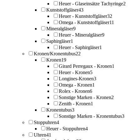
Heuer - Glaseinsätze Tachyringe
2
Kunststoffgläser
43
Heuer - Kunststoffgläser
32
Omega - Kunststoffgläser
11
Mineralgläser
9
Heuer - Mineralgläser
9
Saphirgläser
1
Heuer - Saphirgläser
1
Kronen/Kronentubus
22
Kronen
19
Girard Perregaux - Kronen
1
Heuer - Kronen
5
Longines-Kronen
3
Omega - Kronen
1
Rolex - Kronen
6
Sonstige Marken - Kronen
2
Zenith - Kronen
1
Kronentubus
3
Sonstige Marken - Kronentubus
3
Stoppuhren
4
Heuer - Stoppuhren
4
Uhren
41