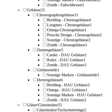
Zenith - Faltschliessen
1
Gehäuse
23
Chronographengehäuse
11
Breitling - Chronogehäuse
4
Longines - Chronogehäuse
1
Omega-Chronogehäuse
1
Porsche Design - Chronogehäuse
2
Sonstige - Chronogehäuse
2
Zenith - Chronogehäuse
1
Damengehäuse
5
Cartier - DAU Gehäuse
1
Rolex - DAU Gehäuse
1
Zenith - DAU Gehäuse
3
Gehäuseteile
1
Sonstige Marken - Gehäuseteile
1
Herrengehäuse
6
Breitling - HAU Gehäuse
2
Omega - HAU Gehäuse
1
Sonstige Marken - HAU Gehäuse
1
Zenith - HAU Gehäuse
2
Gläser/Glaseinsätze
55
Glaseinsätze/Tachymeterringe
2