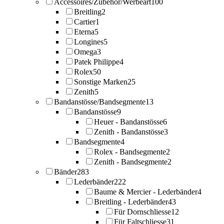
Accessoires/Zubehör/Werbeart
100
Breitling
2
Cartier
1
Eterna
5
Longines
5
Omega
3
Patek Philippe
4
Rolex
50
Sonstige Marken
25
Zenith
5
Bandanstösse/Bandsegmente
13
Bandanstösse
9
Heuer - Bandanstösse
6
Zenith - Bandanstösse
3
Bandsegmente
4
Rolex - Bandsegmente
2
Zenith - Bandsegmente
2
Bänder
283
Lederbänder
222
Baume & Mercier - Lederbänder
4
Breitling - Lederbänder
43
Für Dornschliesse
12
Für Faltschliesse
31