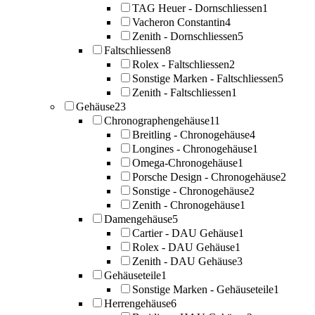
TAG Heuer - Dornschliessen
1
Vacheron Constantin
4
Zenith - Dornschliessen
5
Faltschliessen
8
Rolex - Faltschliessen
2
Sonstige Marken - Faltschliessen
5
Zenith - Faltschliessen
1
Gehäuse
23
Chronographengehäuse
11
Breitling - Chronogehäuse
4
Longines - Chronogehäuse
1
Omega-Chronogehäuse
1
Porsche Design - Chronogehäuse
2
Sonstige - Chronogehäuse
2
Zenith - Chronogehäuse
1
Damengehäuse
5
Cartier - DAU Gehäuse
1
Rolex - DAU Gehäuse
1
Zenith - DAU Gehäuse
3
Gehäuseteile
1
Sonstige Marken - Gehäuseteile
1
Herrengehäuse
6