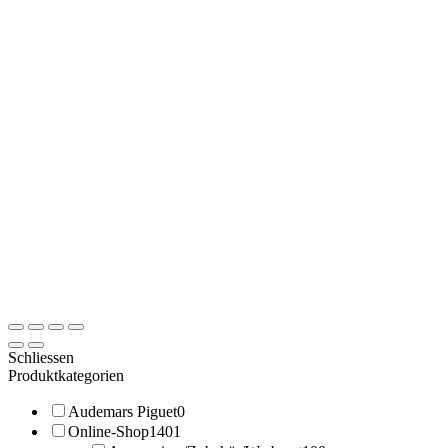
Schliessen
Produktkategorien
Audemars Piguet
0
Online-Shop
1401