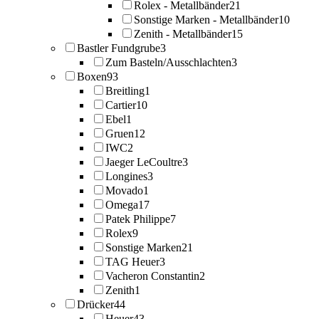
Rolex - Metallbänder
21
Sonstige Marken - Metallbänder
10
Zenith - Metallbänder
15
Bastler Fundgrube
3
Zum Basteln/Ausschlachten
3
Boxen
93
Breitling
1
Cartier
10
Ebel
1
Gruen
12
IWC
2
Jaeger LeCoultre
3
Longines
3
Movado
1
Omega
17
Patek Philippe
7
Rolex
9
Sonstige Marken
21
TAG Heuer
3
Vacheron Constantin
2
Zenith
1
Drücker
44
Heuer
43