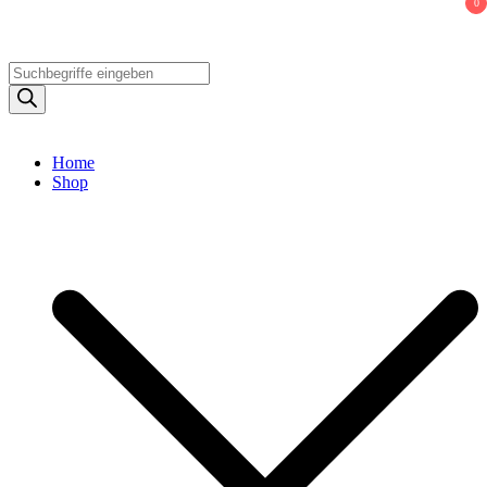
0
Products
search
Home
Shop