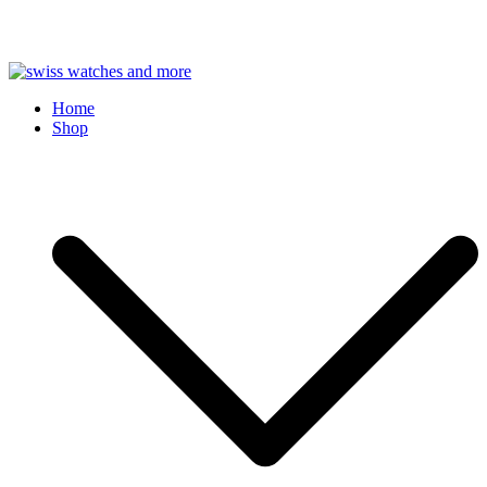
Skip
to
Swiss Watches and More
Home
content
Shop