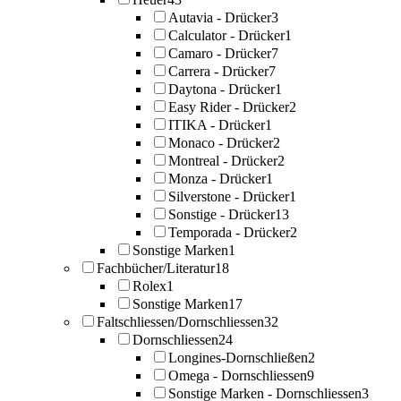
Autavia - Drücker
3
Calculator - Drücker
1
Camaro - Drücker
7
Carrera - Drücker
7
Daytona - Drücker
1
Easy Rider - Drücker
2
ITIKA - Drücker
1
Monaco - Drücker
2
Montreal - Drücker
2
Monza - Drücker
1
Silverstone - Drücker
1
Sonstige - Drücker
13
Temporada - Drücker
2
Sonstige Marken
1
Fachbücher/Literatur
18
Rolex
1
Sonstige Marken
17
Faltschliessen/Dornschliessen
32
Dornschliessen
24
Longines-Dornschließen
2
Omega - Dornschliessen
9
Sonstige Marken - Dornschliessen
3