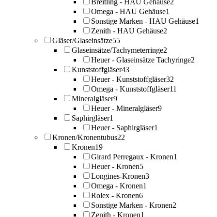
Breitling - HAU Gehäuse
2
Omega - HAU Gehäuse
1
Sonstige Marken - HAU Gehäuse
1
Zenith - HAU Gehäuse
2
Gläser/Glaseinsätze
55
Glaseinsätze/Tachymeterringe
2
Heuer - Glaseinsätze Tachyringe
2
Kunststoffgläser
43
Heuer - Kunststoffgläser
32
Omega - Kunststoffgläser
11
Mineralgläser
9
Heuer - Mineralgläser
9
Saphirgläser
1
Heuer - Saphirgläser
1
Kronen/Kronentubus
22
Kronen
19
Girard Perregaux - Kronen
1
Heuer - Kronen
5
Longines-Kronen
3
Omega - Kronen
1
Rolex - Kronen
6
Sonstige Marken - Kronen
2
Zenith - Kronen
1