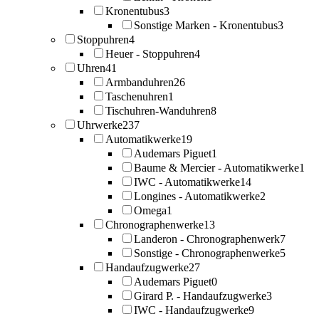
Kronentubus
3
Sonstige Marken - Kronentubus
3
Stoppuhren
4
Heuer - Stoppuhren
4
Uhren
41
Armbanduhren
26
Taschenuhren
1
Tischuhren-Wanduhren
8
Uhrwerke
237
Automatikwerke
19
Audemars Piguet
1
Baume & Mercier - Automatikwerke
1
IWC - Automatikwerke
14
Longines - Automatikwerke
2
Omega
1
Chronographenwerke
13
Landeron - Chronographenwerk
7
Sonstige - Chronographenwerke
5
Handaufzugwerke
27
Audemars Piguet
0
Girard P. - Handaufzugwerke
3
IWC - Handaufzugwerke
9