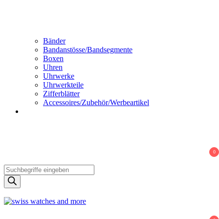
Bänder
Bandanstösse/Bandsegmente
Boxen
Uhren
Uhrwerke
Uhrwerkteile
Zifferblätter
Accessoires/Zubehör/Werbeartikel
0
Products
search
Swiss Watches and More