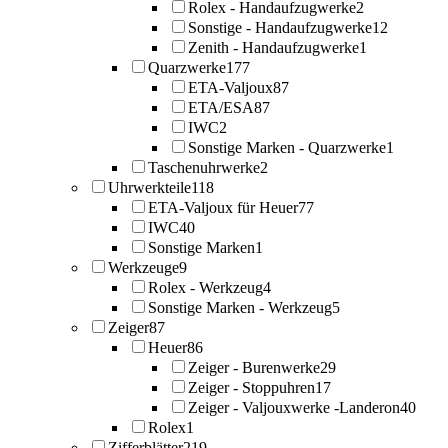
Rolex - Handaufzugwerke
2
Sonstige - Handaufzugwerke
12
Zenith - Handaufzugwerke
1
Quarzwerke
177
ETA-Valjoux
87
ETA/ESA
87
IWC
2
Sonstige Marken - Quarzwerke
1
Taschenuhrwerke
2
Uhrwerkteile
118
ETA-Valjoux für Heuer
77
IWC
40
Sonstige Marken
1
Werkzeuge
9
Rolex - Werkzeug
4
Sonstige Marken - Werkzeug
5
Zeiger
87
Heuer
86
Zeiger - Burenwerke
29
Zeiger - Stoppuhren
17
Zeiger - Valjouxwerke -Landeron
40
Rolex
1
Zifferblätter
219