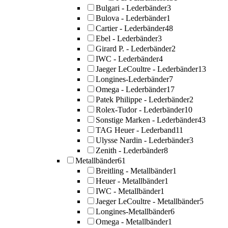
Bulgari - Lederbänder
3
Bulova - Lederbänder
1
Cartier - Lederbänder
48
Ebel - Lederbänder
3
Girard P. - Lederbänder
2
IWC - Lederbänder
4
Jaeger LeCoultre - Lederbänder
13
Longines-Lederbänder
7
Omega - Lederbänder
17
Patek Philippe - Lederbänder
2
Rolex-Tudor - Lederbänder
10
Sonstige Marken - Lederbänder
43
TAG Heuer - Lederband
11
Ulysse Nardin - Lederbänder
3
Zenith - Lederbänder
8
Metallbänder
61
Breitling - Metallbänder
1
Heuer - Metallbänder
1
IWC - Metallbänder
1
Jaeger LeCoultre - Metallbänder
5
Longines-Metallbänder
6
Omega - Metallbänder
1