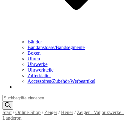
Bänder
Bandanstösse/Bandsegmente
Boxen
Uhren
Uhrwerke
Uhrwerkteile
Zifferblätter
Accessoires/Zubehör/Werbeartikel
Products
search
Start
/
Online-Shop
/
Zeiger
/
Heuer
/
Zeiger - Valjouxwerke -
Landeron