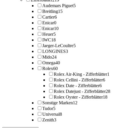
Audemars Piguet
5
Breitling
15
Cartier
6
Enicar
0
Enicar
10
Heuer
5
IWC
18
Jaeger-LeCoultre
5
LONGINES
3
Mido
24
Omega
40
Rolex
60
Rolex Air-King - Zifferblätter
1
Rolex Cellini - Zifferblätter
6
Rolex Date - Zifferblätter
6
Rolex Datejust - Zifferblätter
28
Rolex Oyster - Zifferblätter
18
Sonstige Marken
12
Tudor
5
Universal
8
Zenith
3