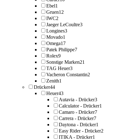
Ebel
1
Gruen
12
IWC
2
Jaeger LeCoultre
3
Longines
3
Movado
1
Omega
17
Patek Philippe
7
Rolex
9
Sonstige Marken
21
TAG Heuer
3
Vacheron Constantin
2
Zenith
1
Drücker
44
Heuer
43
Autavia - Drücker
3
Calculator - Drücker
1
Camaro - Drücker
7
Carrera - Drücker
7
Daytona - Drücker
1
Easy Rider - Drücker
2
ITIKA - Drücker
1