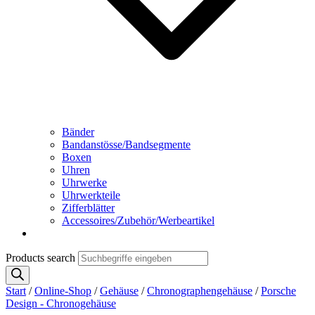
Bänder
Bandanstösse/Bandsegmente
Boxen
Uhren
Uhrwerke
Uhrwerkteile
Zifferblätter
Accessoires/Zubehör/Werbeartikel
Products search
Start
/
Online-Shop
/
Gehäuse
/
Chronographengehäuse
/
Porsche
Design - Chronogehäuse