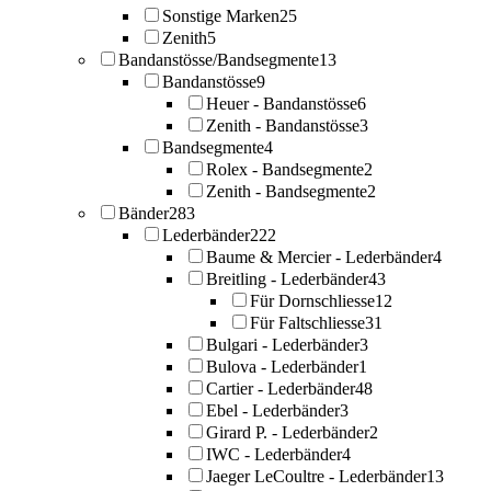
Sonstige Marken
25
Zenith
5
Bandanstösse/Bandsegmente
13
Bandanstösse
9
Heuer - Bandanstösse
6
Zenith - Bandanstösse
3
Bandsegmente
4
Rolex - Bandsegmente
2
Zenith - Bandsegmente
2
Bänder
283
Lederbänder
222
Baume & Mercier - Lederbänder
4
Breitling - Lederbänder
43
Für Dornschliesse
12
Für Faltschliesse
31
Bulgari - Lederbänder
3
Bulova - Lederbänder
1
Cartier - Lederbänder
48
Ebel - Lederbänder
3
Girard P. - Lederbänder
2
IWC - Lederbänder
4
Jaeger LeCoultre - Lederbänder
13