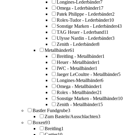
Longines-Lederbänder
7
Omega - Lederbänder
17
Patek Philippe - Lederbänder
2
Rolex-Tudor - Lederbänder
10
Sonstige Marken - Lederbänder
43
TAG Heuer - Lederband
11
Ulysse Nardin - Lederbänder
3
Zenith - Lederbänder
8
Metallbänder
61
Breitling - Metallbänder
1
Heuer - Metallbänder
1
IWC - Metallbänder
1
Jaeger LeCoultre - Metallbänder
5
Longines-Metallbänder
6
Omega - Metallbänder
1
Rolex - Metallbänder
21
Sonstige Marken - Metallbänder
10
Zenith - Metallbänder
15
Bastler Fundgrube
3
Zum Basteln/Ausschlachten
3
Boxen
93
Breitling
1
Cartier
10