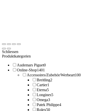
Schliessen
Produktkategorien
Audemars Piguet
0
Online-Shop
1401
Accessoires/Zubehör/Werbeart
100
Breitling
2
Cartier
1
Eterna
5
Longines
5
Omega
3
Patek Philippe
4
Rolex
50