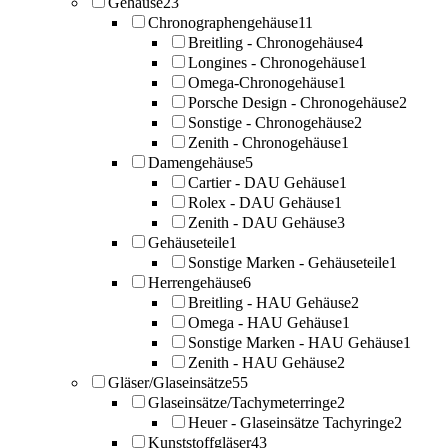
Gehäuse
23
Chronographengehäuse
11
Breitling - Chronogehäuse
4
Longines - Chronogehäuse
1
Omega-Chronogehäuse
1
Porsche Design - Chronogehäuse
2
Sonstige - Chronogehäuse
2
Zenith - Chronogehäuse
1
Damengehäuse
5
Cartier - DAU Gehäuse
1
Rolex - DAU Gehäuse
1
Zenith - DAU Gehäuse
3
Gehäuseteile
1
Sonstige Marken - Gehäuseteile
1
Herrengehäuse
6
Breitling - HAU Gehäuse
2
Omega - HAU Gehäuse
1
Sonstige Marken - HAU Gehäuse
1
Zenith - HAU Gehäuse
2
Gläser/Glaseinsätze
55
Glaseinsätze/Tachymeterringe
2
Heuer - Glaseinsätze Tachyringe
2
Kunststoffgläser
43