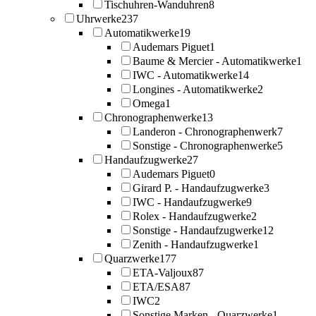
Tischuhren-Wanduhren
8
Uhrwerke
237
Automatikwerke
19
Audemars Piguet
1
Baume & Mercier - Automatikwerke
1
IWC - Automatikwerke
14
Longines - Automatikwerke
2
Omega
1
Chronographenwerke
13
Landeron - Chronographenwerk
7
Sonstige - Chronographenwerke
5
Handaufzugwerke
27
Audemars Piguet
0
Girard P. - Handaufzugwerke
3
IWC - Handaufzugwerke
9
Rolex - Handaufzugwerke
2
Sonstige - Handaufzugwerke
12
Zenith - Handaufzugwerke
1
Quarzwerke
177
ETA-Valjoux
87
ETA/ESA
87
IWC
2
Sonstige Marken - Quarzwerke
1