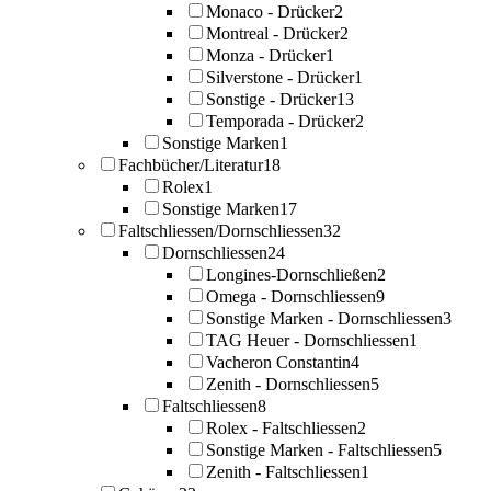
Monaco - Drücker
2
Montreal - Drücker
2
Monza - Drücker
1
Silverstone - Drücker
1
Sonstige - Drücker
13
Temporada - Drücker
2
Sonstige Marken
1
Fachbücher/Literatur
18
Rolex
1
Sonstige Marken
17
Faltschliessen/Dornschliessen
32
Dornschliessen
24
Longines-Dornschließen
2
Omega - Dornschliessen
9
Sonstige Marken - Dornschliessen
3
TAG Heuer - Dornschliessen
1
Vacheron Constantin
4
Zenith - Dornschliessen
5
Faltschliessen
8
Rolex - Faltschliessen
2
Sonstige Marken - Faltschliessen
5
Zenith - Faltschliessen
1