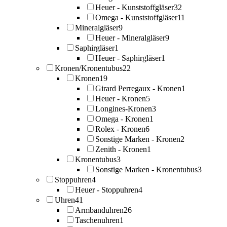
Heuer - Kunststoffgläser
32
Omega - Kunststoffgläser
11
Mineralgläser
9
Heuer - Mineralgläser
9
Saphirgläser
1
Heuer - Saphirgläser
1
Kronen/Kronentubus
22
Kronen
19
Girard Perregaux - Kronen
1
Heuer - Kronen
5
Longines-Kronen
3
Omega - Kronen
1
Rolex - Kronen
6
Sonstige Marken - Kronen
2
Zenith - Kronen
1
Kronentubus
3
Sonstige Marken - Kronentubus
3
Stoppuhren
4
Heuer - Stoppuhren
4
Uhren
41
Armbanduhren
26
Taschenuhren
1