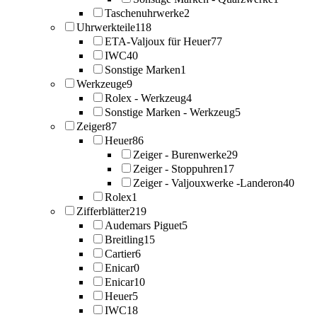
Taschenuhrwerke
2
Uhrwerkteile
118
ETA-Valjoux für Heuer
77
IWC
40
Sonstige Marken
1
Werkzeuge
9
Rolex - Werkzeug
4
Sonstige Marken - Werkzeug
5
Zeiger
87
Heuer
86
Zeiger - Burenwerke
29
Zeiger - Stoppuhren
17
Zeiger - Valjouxwerke -Landeron
40
Rolex
1
Zifferblätter
219
Audemars Piguet
5
Breitling
15
Cartier
6
Enicar
0
Enicar
10
Heuer
5
IWC
18